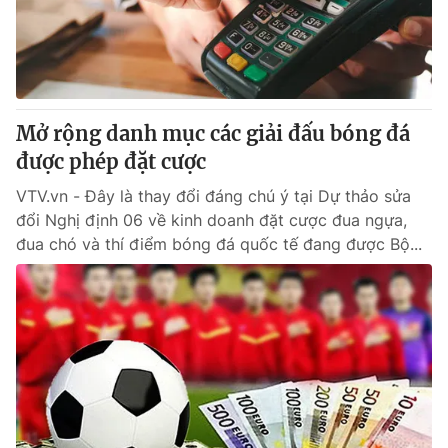
Giao lưu trực tuyến
Sản phẩm
Lịch phát sóng
Thị trường
Tư vấn
Mở rộng danh mục các giải đấu bóng đá
Chuyên mục khác
được phép đặt cược
Emagazine
Podcast
VTV.vn - Đây là thay đổi đáng chú ý tại Dự thảo sửa
đổi Nghị định 06 về kinh doanh đặt cược đua ngựa,
Photo
Infographic
đua chó và thí điểm bóng đá quốc tế đang được Bộ...
Video
Shorts video
VTV Money
VTV Thể thao
VTV Sức khoẻ
Bất động sản