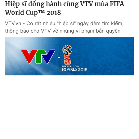
Hiệp sĩ đồng hành cùng VTV mùa FIFA
World Cup™ 2018
VTV.vn - Có rất nhiều "hiệp sĩ" ngày đêm tìm kiếm,
thông báo cho VTV về những vi phạm bản quyền.
Tin mới
Video
Live
Emagazine
Trang chủ
Kết quả giao hữu bóng đá quốc tế sáng
5/6: Italia 1-1 Hà Lan, Serbia 0-1 Chile,