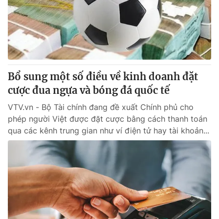
Tin tức
Kinh tế
Thế giới đó đây
Tài chính
Dữ liệu và đời sống
Câu chuyện quốc tế
Thị trường
Bổ sung một số điều về kinh doanh đặt
Truyền hình
Góc doanh nghiệp
cược đua ngựa và bóng đá quốc tế
Phim VTV
Giải trí
VTV.vn - Bộ Tài chính đang đề xuất Chính phủ cho
Hậu trường
phép người Việt được đặt cược bằng cách thanh toán
Điện ảnh
qua các kênh trung gian như ví điện tử hay tài khoản...
Đời sống
Nhân vật
Âm nhạc
Du lịch
Khán giả
Giáo dục
Sao
Làm đẹp
Giải sao mai
Tuyển sinh
Công nghệ
Chất lượng cuộc sống
Học trực tuyến
Hitech Công nghệ tương lai