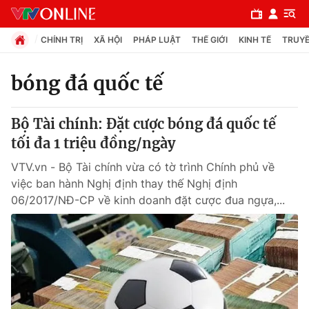
CHÍNH TRỊ
XÃ HỘI
PHÁP LUẬT
THẾ GIỚI
KINH TẾ
TRUYỀ
bóng đá quốc tế
Chuyên mục
Bộ Tài chính: Đặt cược bóng đá quốc tế
Chính trị
tối đa 1 triệu đồng/ngày
VTV.vn - Bộ Tài chính vừa có tờ trình Chính phủ về
Xã hội
việc ban hành Nghị định thay thế Nghị định
06/2017/NĐ-CP về kinh doanh đặt cược đua ngựa,...
Pháp luật
Y tế
Thế giới