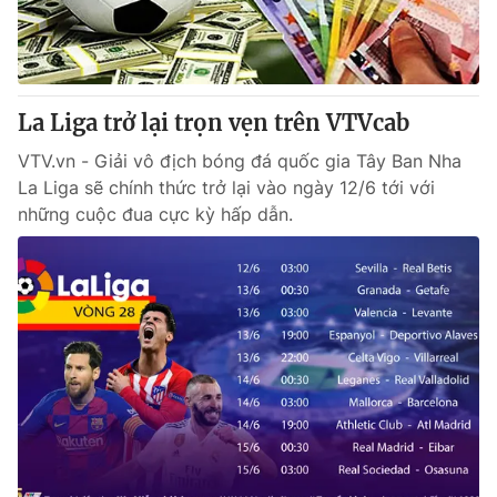
Thị trường 24h
Tấm lòng Việt
VTV4
Vươn mình bằng AI
La Liga trở lại trọn vẹn trên VTVcab
VTV9
VTV8
VTV.vn - Giải vô địch bóng đá quốc gia Tây Ban Nha
La Liga sẽ chính thức trở lại vào ngày 12/6 tới với
Liên hệ tòa soạn
English
những cuộc đua cực kỳ hấp dẫn.
THỜI BÁO VTV
Theo dõi báo trên
Cơ quan chủ quản:
Đài Truyền hình Việt Nam
Cơ quan báo chí:
Thời báo VTV