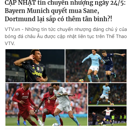
CẬP NHẬT tin chuyển nhượng ngày 24/5:
Bayern Munich quyết mua Sane,
® Cấm sao chép dưới mọi hình thức nếu không có sự chấp
Dortmund lại sắp có thêm tân binh?!
thuận bằng văn bản. Ghi rõ nguồn VTV.vn khi phát hành lại
thông tin từ website này.
VTV.vn - Những tin tức chuyển nhượng đáng chú ý của
bóng đá châu Âu được cập nhật liên tục trên Thể Thao
VTV.