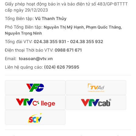
Giao lưu trực tuyến
Giấy phép hoạt động báo in và báo điện tử số 483/GP-BTTTT
Sản phẩm
cấp ngày 29/12/2023
Lịch phát sóng
Tổng Biên tập:
Vũ Thanh Thủy
Thị trường
Phó Tổng Biên tập:
Nguyễn Thị Mỹ Hạnh, Phạm Quốc Thắng,
Tư vấn
Nguyễn Trọng Ninh
Chuyên mục khác
Tổng đài VTV:
024.38 355 931 - 024.38 355 932
Ðiện thoại Thời báo VTV:
0988 671 671
Emagazine
Podcast
Email:
toasoan@vtv.vn
Liên hệ quảng cáo:
(024) 626 79595
Photo
Infographic
Video
Shorts video
VTV Money
VTV Thể thao
VTV Sức khoẻ
Bất động sản