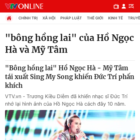
CHÍNH TRỊ
XÃ HỘI
PHÁP LUẬT
THẾ GIỚI
KINH TẾ
TRUYỀ
"bông hồng lai" của Hồ Ngọc
Hà và Mỹ Tâm
Chuyên mục
Chính trị
"Bông hồng lai" Hồ Ngọc Hà - Mỹ Tâm
tái xuất Sing My Song khiến Đức Trí phấn
Xã hội
khích
VTV.vn - Trương Kiều Diễm đã khiến nhạc sĩ Đức Trí
Pháp luật
nhớ lại hình ảnh của Hồ Ngọc Hà cách đây 10 năm.
Y tế
Thế giới