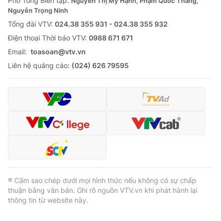
Phó Tổng Biên tập:
Nguyễn Thị Mỹ Hạnh, Phạm Quốc Thắng,
Nguyễn Trọng Ninh
Cơ quan báo chí:
Thời báo VTV
Tổng đài VTV:
024.38 355 931 - 024.38 355 932
Giấy phép hoạt động báo in và báo điện tử số 483/GP-BTTTT
cấp ngày 29/12/2023
Ðiện thoại Thời báo VTV:
0988 671 671
Tổng Biên tập:
Vũ Thanh Thủy
Email:
toasoan@vtv.vn
Phó Tổng Biên tập:
Nguyễn Thị Mỹ Hạnh, Phạm Quốc Thắng,
Liên hệ quảng cáo:
(024) 626 79595
Nguyễn Trọng Ninh
Tổng đài VTV:
024.38 355 931 - 024.38 355 932
Ðiện thoại Thời báo VTV:
024.66 897 897
Email:
toasoan@vtv.vn
Liên hệ quảng cáo:
024-7300.7108
® Cấm sao chép dưới mọi hình thức nếu không có sự chấp
thuận bằng văn bản. Ghi rõ nguồn VTV.vn khi phát hành lại
thông tin từ website này.