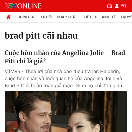
CHÍNH TRỊ
XÃ HỘI
PHÁP LUẬT
THẾ GIỚI
KINH TẾ
TRUYỀ
brad pitt cãi nhau
Chuyên mục
Cuộc hôn nhân của Angelina Jolie – Brad
Chính trị
Pitt chỉ là giả?
VTV.vn - Theo lời của nhà báo điều tra Ian Halperin,
Xã hội
cuộc hôn nhân và mối quan hệ của Angelina Jolie và
Brad Pitt là hoàn toàn giả mạo. Giữa họ chỉ đơn giản...
Pháp luật
Y tế
Thế giới