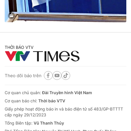
Thị trường 24h
Tấm lòng Việt
VTV4
Vươn mình bằng AI
VTV9
VTV8
THỜI BÁO VTV
Liên hệ tòa soạn
English
Theo dõi báo trên
THỜI BÁO VTV
Cơ quan chủ quản:
Đài Truyền hình Việt Nam
Cơ quan báo chí:
Thời báo VTV
Giấy phép hoạt động báo in và báo điện tử số 483/GP-BTTTT
Theo dõi báo trên
cấp ngày 29/12/2023
Tổng Biên tập:
Vũ Thanh Thủy
Cơ quan chủ quản:
Đài Truyền hình Việt Nam