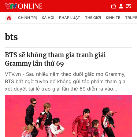
CHÍNH TRỊ
XÃ HỘI
PHÁP LUẬT
THẾ GIỚI
KINH TẾ
TRUYỀ
bts
Chuyên mục
BTS sẽ không tham gia tranh giải
Chính trị
Grammy lần thứ 69
VTV.vn - Sau nhiều năm theo đuổi giấc mơ Grammy,
Xã hội
BTS bất ngờ tuyên bố không gửi tác phẩm tham gia
xét duyệt tại lễ trao giải lần thứ 69 diễn ra vào...
Pháp luật
Y tế
Thế giới