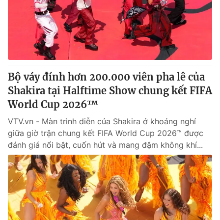
Tin tức
Kinh tế
Thế giới đó đây
Tài chính
Dữ liệu và đời sống
Câu chuyện quốc tế
Thị trường
Bộ váy đính hơn 200.000 viên pha lê của
Truyền hình
Góc doanh nghiệp
Shakira tại Halftime Show chung kết FIFA
Phim VTV
World Cup 2026™
Giải trí
Hậu trường
VTV.vn - Màn trình diễn của Shakira ở khoảng nghỉ
Điện ảnh
giữa giờ trận chung kết FIFA World Cup 2026™ được
Đời sống
Nhân vật
đánh giá nổi bật, cuốn hút và mang đậm không khí...
Âm nhạc
Du lịch
Khán giả
Giáo dục
Sao
Làm đẹp
Giải sao mai
Tuyển sinh
Công nghệ
Chất lượng cuộc sống
Học trực tuyến
Hitech Công nghệ tương lai