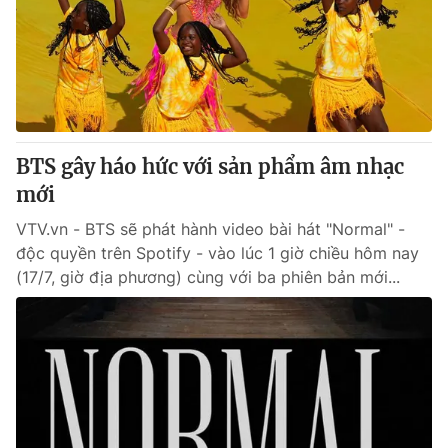
Thị trường 24h
Tấm lòng Việt
VTV4
Vươn mình bằng AI
VTV9
VTV8
BTS gây háo hức với sản phẩm âm nhạc
Liên hệ tòa soạn
English
mới
VTV.vn - BTS sẽ phát hành video bài hát "Normal" -
độc quyền trên Spotify - vào lúc 1 giờ chiều hôm nay
(17/7, giờ địa phương) cùng với ba phiên bản mới...
THỜI BÁO VTV
Theo dõi báo trên
Cơ quan chủ quản:
Đài Truyền hình Việt Nam
Cơ quan báo chí:
Thời báo VTV