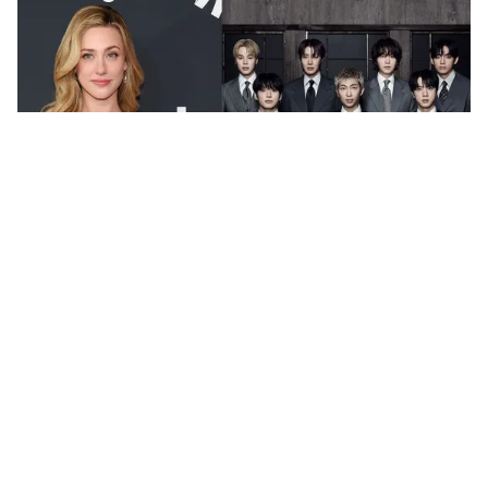
Tin mới
Video
Live
Emagazine
Trang chủ
Suga (BTS) ra mắt cẩm nang trị liệu tự kỷ
bằng âm nhạc
VTV.vn - Thành viên BTS vừa đánh dấu một cột mốc
mới trong hoạt động cộng đồng khi trở thành đồng
tác giả của cuốn cẩm nang trị liệu mang tên “MIND...