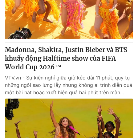
Giao lưu trực tuyến
Sản phẩm
Lịch phát sóng
Thị trường
Tư vấn
Chuyên mục khác
Madonna, Shakira, Justin Bieber và BTS
Emagazine
Podcast
khuấy động Halftime show của FIFA
World Cup 2026™
Photo
Infographic
VTV.vn - Sự kiện nghỉ giữa giờ kéo dài 11 phút, quy tụ
những ngôi sao lừng lẫy nhưng không ai trình diễn quá
Video
Shorts video
một bài hát hoặc xuất hiện quá hai phút trên màn...
VTV Money
VTV Thể thao
VTV Sức khoẻ
Bất động sản