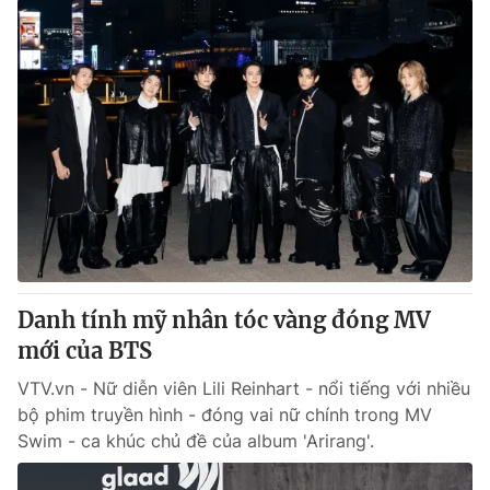
Danh tính mỹ nhân tóc vàng đóng MV
mới của BTS
VTV.vn - Nữ diễn viên Lili Reinhart - nổi tiếng với nhiều
bộ phim truyền hình - đóng vai nữ chính trong MV
Swim - ca khúc chủ đề của album 'Arirang'.