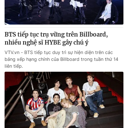
® Cấm sao chép dưới mọi hình thức nếu không có sự chấp
thuận bằng văn bản. Ghi rõ nguồn VTV.vn khi phát hành lại
thông tin từ website này.
BTS tiếp tục trụ vững trên Billboard,
nhiều nghệ sĩ HYBE gây chú ý
VTV.vn - BTS tiếp tục duy trì sự hiện diện trên các
bảng xếp hạng chính của Billboard trong tuần thứ 14
liên tiếp.