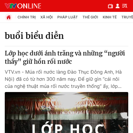
CHÍNH TRỊ
XÃ HỘI
PHÁP LUẬT
THẾ GIỚI
KINH TẾ
TRUYỀ
buổi biểu diễn
Chuyên mục
Lớp học dưới ánh trăng và những “người
Chính trị
thầy” giữ hồn rối nước
VTV.vn - Múa rối nước làng Đào Thục Đông Anh, Hà
Xã hội
Nội) đã có từ hơn 300 năm nay. Để giữ gìn “cái nôi
của nghệ thuật múa rối nước truyền thống” ấy, lớp...
Pháp luật
Y tế
Thế giới