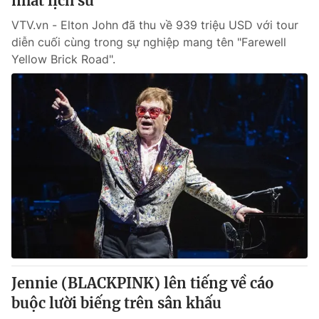
nhất lịch sử
VTV.vn - Elton John đã thu về 939 triệu USD với tour
diễn cuối cùng trong sự nghiệp mang tên "Farewell
Yellow Brick Road".
Jennie (BLACKPINK) lên tiếng về cáo
buộc lười biếng trên sân khấu