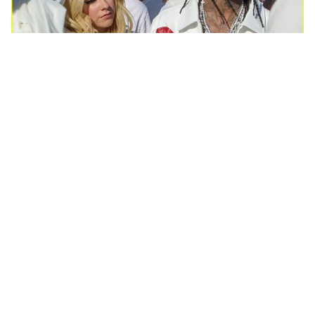
Tin mới
Video
Live
Emagazine
Trang chủ
Hàn Quốc sẽ mở thêm trường học chuyên
đào tạo về K-Pop
VTV.vn - Ngôi trường này dự kiến sẽ chính thức được
mở cửa đón học sinh vào năm 2028.