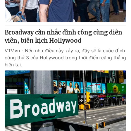
Thị trường 24h
Tấm lòng Việt
VTV4
Vươn mình bằng AI
Broadway cân nhắc đình công cùng diễn
VTV9
VTV8
viên, biên kịch Hollywood
VTV.vn - Nếu như điều này xảy ra, đây sẽ là cuộc đình
Liên hệ tòa soạn
English
công thứ 3 của Hollywood trong thời điểm căng thẳng
hiện tại.
THỜI BÁO VTV
Theo dõi báo trên
Cơ quan chủ quản:
Đài Truyền hình Việt Nam
Cơ quan báo chí:
Thời báo VTV