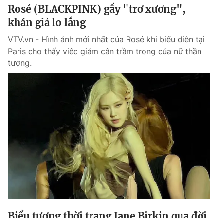
Rosé (BLACKPINK) gầy "trơ xương",
khán giả lo lắng
VTV.vn - Hình ảnh mới nhất của Rosé khi biểu diễn tại
Paris cho thấy việc giảm cân trầm trọng của nữ thần
tượng.
Biểu tượng thời trang Jane Birkin qua đời