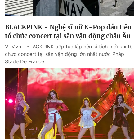
Giấy phép hoạt động báo in và báo điện tử số 483/GP-BTTTT
cấp ngày 29/12/2023
Tổng Biên tập:
Vũ Thanh Thủy
BLACKPINK - Nghệ sĩ nữ K-Pop đầu tiên
Phó Tổng Biên tập:
Nguyễn Thị Mỹ Hạnh, Phạm Quốc Thắng,
tổ chức concert tại sân vận động châu Âu
Nguyễn Trọng Ninh
Tổng đài VTV:
024.38 355 931 - 024.38 355 932
VTV.vn - BLACKPINK tiếp tục lập nên kì tích mới khi tổ
Ðiện thoại Thời báo VTV:
024.66 897 897
chức concert tại sân vận động lớn nhất nước Pháp
Email:
toasoan@vtv.vn
Stade De France.
Liên hệ quảng cáo:
024-7300.7108