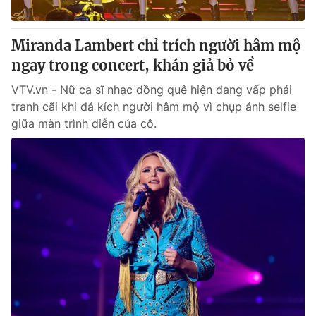
® Cấm sao chép dưới mọi hình thức nếu không có sự chấp
Miranda Lambert chỉ trích người hâm mộ
thuận bằng văn bản. Ghi rõ nguồn VTV.vn khi phát hành lại
ngay trong concert, khán giả bỏ về
thông tin từ website này.
VTV.vn - Nữ ca sĩ nhạc đồng quê hiện đang vấp phải
tranh cãi khi đả kích người hâm mộ vì chụp ảnh selfie
giữa màn trình diễn của cô.