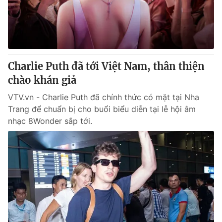
Giao lưu trực tuyến
Sản phẩm
Lịch phát sóng
Thị trường
Tư vấn
Charlie Puth đã tới Việt Nam, thân thiện
Chuyên mục khác
chào khán giả
Emagazine
Podcast
VTV.vn - Charlie Puth đã chính thức có mặt tại Nha
Trang để chuẩn bị cho buổi biểu diễn tại lễ hội âm
Photo
Infographic
nhạc 8Wonder sắp tới.
Video
Shorts video
VTV Money
VTV Thể thao
VTV Sức khoẻ
Bất động sản