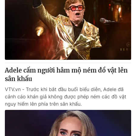
Adele cấm người hâm mộ ném đồ vật lên
sân khấu
VTV.vn - Trước khi bắt đầu buổi biểu diễn, Adele đã
cảnh cáo khán giả không được phép ném các đồ vật
nguy hiểm lên phía trên sân khấu.