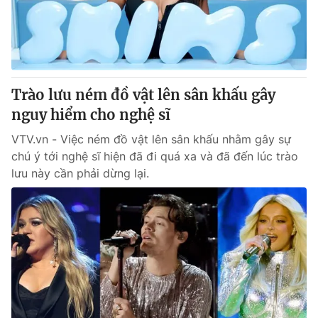
Giao lưu trực tuyến
Sản phẩm
Lịch phát sóng
Thị trường
Tư vấn
Trào lưu ném đồ vật lên sân khấu gây
Chuyên mục khác
nguy hiểm cho nghệ sĩ
Emagazine
Podcast
VTV.vn - Việc ném đồ vật lên sân khấu nhằm gây sự
chú ý tới nghệ sĩ hiện đã đi quá xa và đã đến lúc trào
Photo
Infographic
lưu này cần phải dừng lại.
Video
Shorts video
VTV Money
VTV Thể thao
VTV Sức khoẻ
Bất động sản