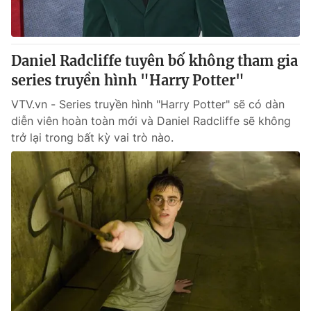
Giấy phép hoạt động báo in và báo điện tử số 483/GP-BTTTT
cấp ngày 29/12/2023
Tổng Biên tập:
Vũ Thanh Thủy
Daniel Radcliffe tuyên bố không tham gia
Phó Tổng Biên tập:
Nguyễn Thị Mỹ Hạnh, Phạm Quốc Thắng,
series truyền hình "Harry Potter"
Nguyễn Trọng Ninh
Tổng đài VTV:
024.38 355 931 - 024.38 355 932
VTV.vn - Series truyền hình "Harry Potter" sẽ có dàn
Ðiện thoại Thời báo VTV:
024.66 897 897
diễn viên hoàn toàn mới và Daniel Radcliffe sẽ không
Email:
toasoan@vtv.vn
trở lại trong bất kỳ vai trò nào.
Liên hệ quảng cáo:
024-7300.7108