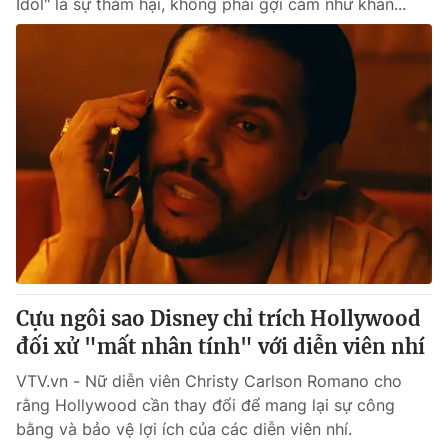
Idol" là sự thảm hại, không phải gợi cảm như khán...
Cựu ngôi sao Disney chỉ trích Hollywood
đối xử "mất nhân tính" với diễn viên nhí
VTV.vn - Nữ diễn viên Christy Carlson Romano cho
rằng Hollywood cần thay đổi để mang lại sự công
bằng và bảo vệ lợi ích của các diễn viên nhí.