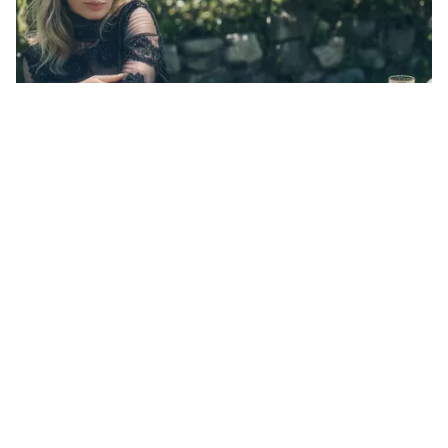
Tin mới
Video
Live
Emagazine
Trang chủ
Tom Holland thông báo tạm nghỉ diễn
xuất
VTV.vn - Tom Holland thừa nhận đã khá mệt mỏi sau
khoảng thời gian dài đóng phim truyền hình.