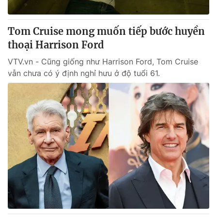
® Cấm sao chép dưới mọi hình thức nếu không có sự chấp
Tom Cruise mong muốn tiếp bước huyền
thuận bằng văn bản. Ghi rõ nguồn VTV.vn khi phát hành lại
thoại Harrison Ford
thông tin từ website này.
VTV.vn - Cũng giống như Harrison Ford, Tom Cruise
vẫn chưa có ý định nghỉ hưu ở độ tuổi 61.