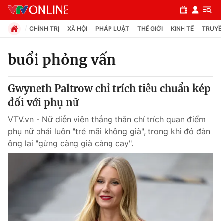
CHÍNH TRỊ
XÃ HỘI
PHÁP LUẬT
THẾ GIỚI
KINH TẾ
TRUYỀ
buổi phỏng vấn
Chuyên mục
Gwyneth Paltrow chỉ trích tiêu chuẩn kép
Chính trị
đối với phụ nữ
VTV.vn - Nữ diễn viên thẳng thắn chỉ trích quan điểm
Xã hội
phụ nữ phải luôn "trẻ mãi không già", trong khi đó đàn
ông lại "gừng càng già càng cay".
Pháp luật
Y tế
Thế giới