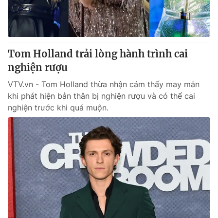
Thị trường 24h
Tấm lòng Việt
VTV4
Vươn mình bằng AI
Tom Holland trải lòng hành trình cai
VTV9
VTV8
nghiện rượu
VTV.vn - Tom Holland thừa nhận cảm thấy may mắn
Liên hệ tòa soạn
English
khi phát hiện bản thân bị nghiện rượu và có thể cai
nghiện trước khi quá muộn.
THỜI BÁO VTV
Theo dõi báo trên
Cơ quan chủ quản:
Đài Truyền hình Việt Nam
Cơ quan báo chí:
Thời báo VTV