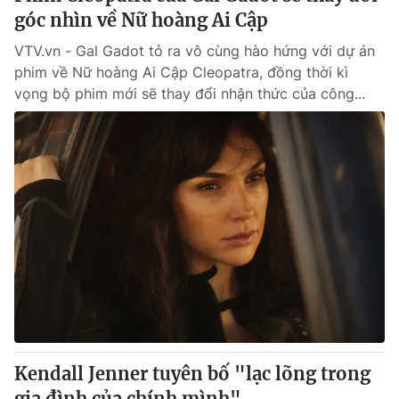
góc nhìn về Nữ hoàng Ai Cập
VTV.vn - Gal Gadot tỏ ra vô cùng hào hứng với dự án
phim về Nữ hoàng Ai Cập Cleopatra, đồng thời kì
vọng bộ phim mới sẽ thay đổi nhận thức của công...
Kendall Jenner tuyên bố "lạc lõng trong
gia đình của chính mình"