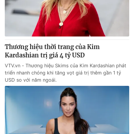
Tin tức
Kinh tế
Thế giới đó đây
Tài chính
Dữ liệu và đời sống
Câu chuyện quốc tế
Thị trường
Thương hiệu thời trang của Kim
Truyền hình
Góc doanh nghiệp
Kardashian trị giá 4 tỷ USD
Phim VTV
Giải trí
VTV.vn - Thương hiệu Skims của Kim Kardashian phát
Hậu trường
triển nhanh chóng khi tăng vọt giá trị thêm gần 1 tỷ
Điện ảnh
USD so với năm ngoái.
Đời sống
Nhân vật
Âm nhạc
Du lịch
Khán giả
Giáo dục
Sao
Làm đẹp
Giải sao mai
Tuyển sinh
Công nghệ
Chất lượng cuộc sống
Học trực tuyến
Hitech Công nghệ tương lai