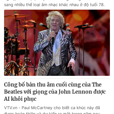
sang nhiều thể loại âm nhạc khác nhau ở độ tuổi 78.
Công bố bản thu âm cuối cùng của The
Beatles với giọng của John Lennon được
AI khôi phục
VTV.vn - Paul McCartney cho biết ca khúc này đã
được hoàn thiện và dự kiến ra mắt trong năm nay.