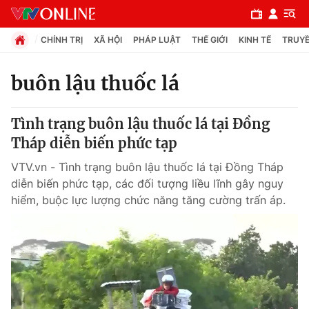
CHÍNH TRỊ
XÃ HỘI
PHÁP LUẬT
THẾ GIỚI
KINH TẾ
TRUYỀ
buôn lậu thuốc lá
Chuyên mục
Tình trạng buôn lậu thuốc lá tại Đồng
Chính trị
Tháp diễn biến phức tạp
VTV.vn - Tình trạng buôn lậu thuốc lá tại Đồng Tháp
Xã hội
diễn biến phức tạp, các đối tượng liều lĩnh gây nguy
hiểm, buộc lực lượng chức năng tăng cường trấn áp.
Pháp luật
Y tế
Thế giới