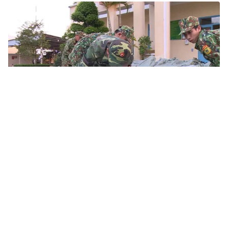
Tin mới
Video
Live
Emagazine
Trang chủ
Xử phạt từ 1-3 triệu đồng hành vi buôn
bán, vận chuyển thuốc lá lậu
VTV.vn - Từ ngày 15/10/2020, hành vi buôn bán, vận
chuyển, tàng trữ, giao nhận thuốc lá điếu nhập lậu dù
chỉ là một bao cũng sẽ bị xử phạt từ 1-3 triệu đồng.