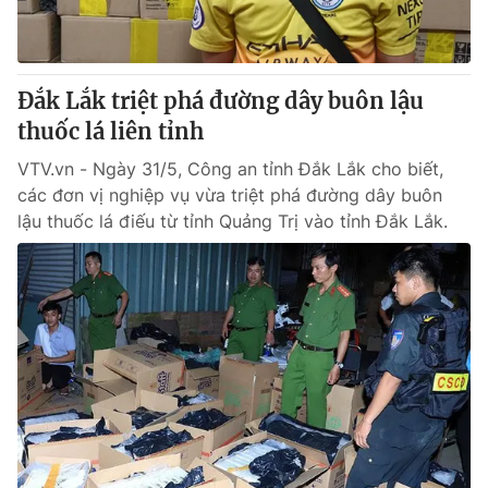
® Cấm sao chép dưới mọi hình thức nếu không có sự chấp
thuận bằng văn bản. Ghi rõ nguồn VTV.vn khi phát hành lại
Đắk Lắk triệt phá đường dây buôn lậu
thông tin từ website này.
thuốc lá liên tỉnh
VTV.vn - Ngày 31/5, Công an tỉnh Đắk Lắk cho biết,
các đơn vị nghiệp vụ vừa triệt phá đường dây buôn
lậu thuốc lá điếu từ tỉnh Quảng Trị vào tỉnh Đắk Lắk.