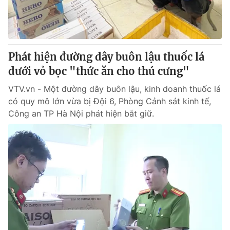
Thị trường 24h
Tấm lòng Việt
VTV4
Vươn mình bằng AI
Phát hiện đường dây buôn lậu thuốc lá
VTV9
VTV8
dưới vỏ bọc "thức ăn cho thú cưng"
VTV.vn - Một đường dây buôn lậu, kinh doanh thuốc lá
Liên hệ tòa soạn
English
có quy mô lớn vừa bị Đội 6, Phòng Cảnh sát kinh tế,
Công an TP Hà Nội phát hiện bắt giữ.
THỜI BÁO VTV
Theo dõi báo trên
Cơ quan chủ quản:
Đài Truyền hình Việt Nam
Cơ quan báo chí:
Thời báo VTV