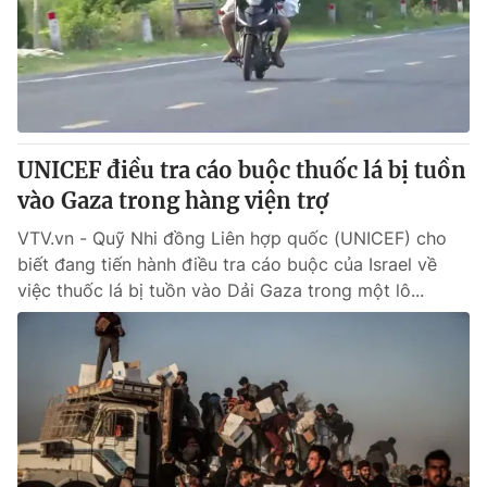
Tin tức
Kinh tế
Thế giới đó đây
Tài chính
Dữ liệu và đời sống
Câu chuyện quốc tế
Thị trường
UNICEF điều tra cáo buộc thuốc lá bị tuồn
Truyền hình
Góc doanh nghiệp
vào Gaza trong hàng viện trợ
Phim VTV
Giải trí
VTV.vn - Quỹ Nhi đồng Liên hợp quốc (UNICEF) cho
Hậu trường
biết đang tiến hành điều tra cáo buộc của Israel về
Điện ảnh
việc thuốc lá bị tuồn vào Dải Gaza trong một lô...
Đời sống
Nhân vật
Âm nhạc
Du lịch
Khán giả
Giáo dục
Sao
Làm đẹp
Giải sao mai
Tuyển sinh
Công nghệ
Chất lượng cuộc sống
Học trực tuyến
Hitech Công nghệ tương lai