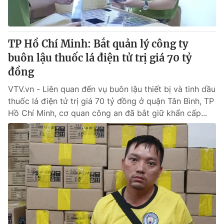
Giấy phép hoạt động báo in và báo điện tử số 483/GP-BTTTT
cấp ngày 29/12/2023
Tổng Biên tập:
Vũ Thanh Thủy
TP Hồ Chí Minh: Bắt quản lý công ty
Phó Tổng Biên tập:
Nguyễn Thị Mỹ Hạnh, Phạm Quốc Thắng,
buôn lậu thuốc lá điện tử trị giá 70 tỷ
Nguyễn Trọng Ninh
Tổng đài VTV:
đồng
024.38 355 931 - 024.38 355 932
Ðiện thoại Thời báo VTV:
024.66 897 897
VTV.vn - Liên quan đến vụ buôn lậu thiết bị và tinh dầu
Email:
toasoan@vtv.vn
thuốc lá điện tử trị giá 70 tỷ đồng ở quận Tân Bình, TP
Liên hệ quảng cáo:
024-7300.7108
Hồ Chí Minh, cơ quan công an đã bắt giữ khẩn cấp...