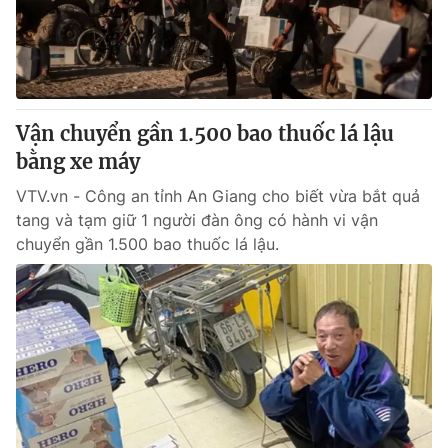
Giao lưu trực tuyến
Sản phẩm
Lịch phát sóng
Thị trường
Tư vấn
Vận chuyển gần 1.500 bao thuốc lá lậu
Chuyên mục khác
bằng xe máy
Emagazine
Podcast
VTV.vn - Công an tỉnh An Giang cho biết vừa bắt quả
tang và tạm giữ 1 người đàn ông có hành vi vận
Photo
Infographic
chuyển gần 1.500 bao thuốc lá lậu.
Video
Shorts video
VTV Money
VTV Thể thao
VTV Sức khoẻ
Bất động sản