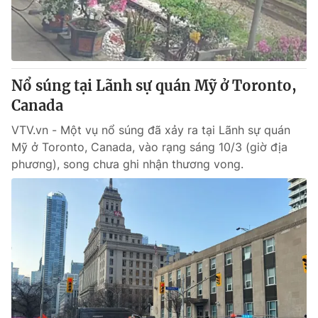
® Cấm sao chép dưới mọi hình thức nếu không có sự chấp
thuận bằng văn bản. Ghi rõ nguồn VTV.vn khi phát hành lại
thông tin từ website này.
Nổ súng tại Lãnh sự quán Mỹ ở Toronto,
Canada
VTV.vn - Một vụ nổ súng đã xảy ra tại Lãnh sự quán
Mỹ ở Toronto, Canada, vào rạng sáng 10/3 (giờ địa
phương), song chưa ghi nhận thương vong.