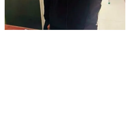
Tin mới
Video
Live
Emagazine
Trang chủ
Thiếu niên 17 tuổi trộm xe máy giữa ban
ngày, bị bắt chỉ sau 2 giờ
Ngủ trưa dậy phát hiện mất xe máy, nam thanh niên
trình báo công an. Chưa đầy 2 tiếng sau, nghi phạm 17
tuổi bị bắt giữ cùng tang vật.