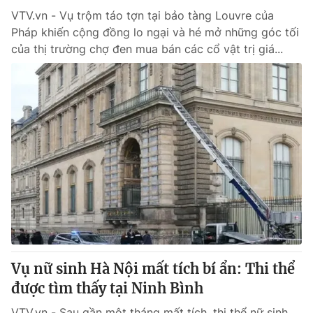
VTV.vn - Vụ trộm táo tợn tại bảo tàng Louvre của
Pháp khiến cộng đồng lo ngại và hé mở những góc tối
của thị trường chợ đen mua bán các cổ vật trị giá...
Vụ nữ sinh Hà Nội mất tích bí ẩn: Thi thể
được tìm thấy tại Ninh Bình
VTV.vn - Sau gần một tháng mất tích, thi thể nữ sinh