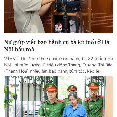
Giao lưu trực tuyến
Sản phẩm
Lịch phát sóng
Thị trường
Tư vấn
Chuyên mục khác
Nữ giúp việc bạo hành cụ bà 82 tuổi ở Hà
Emagazine
Podcast
Nội hầu toà
VTV.vn- Dù được thuê chăm sóc bà cụ bà 82 tuổi ở Hà
Photo
Infographic
Nội với mức lương 11 triệu đồng/tháng, Trương Thị Bắc
(Thanh Hoá) nhiều lần bạo hành, túm tóc, kéo lê,...
Video
Shorts video
VTV Money
VTV Thể thao
VTV Sức khoẻ
Bất động sản