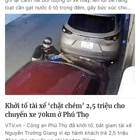
ghi lại cảnh hai đối tượng đi xe máy, lén lút bẻ hàng
loạt cần gạt nước ô tô trong đêm, gây bức xúc cho...
Khởi tố tài xế ‘chặt chém’ 2,5 triệu cho
chuyến xe 70km ở Phú Thọ
VTV.vn - Công an Phú Thọ đã khởi tố, bắt giam tài xế
Nguyễn Trường Giang vì ép hành khách trả 2,5 triệu