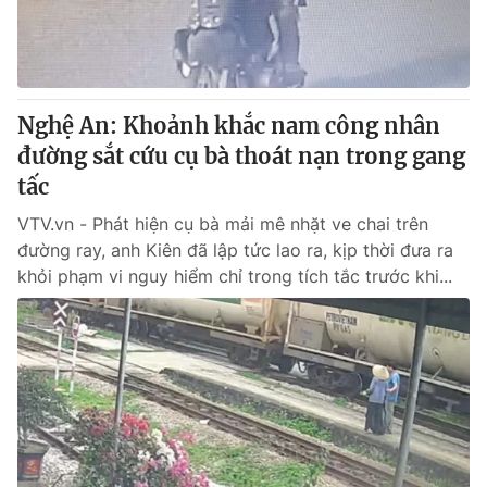
Giấy phép hoạt động báo in và báo điện tử số 483/GP-BTTTT
cấp ngày 29/12/2023
Tổng Biên tập:
Vũ Thanh Thủy
Phó Tổng Biên tập:
Nguyễn Thị Mỹ Hạnh, Phạm Quốc Thắng,
Nghệ An: Khoảnh khắc nam công nhân
Nguyễn Trọng Ninh
Tổng đài VTV:
đường sắt cứu cụ bà thoát nạn trong gang
024.38 355 931 - 024.38 355 932
Ðiện thoại Thời báo VTV:
tấc
024.66 897 897
Email:
toasoan@vtv.vn
VTV.vn - Phát hiện cụ bà mải mê nhặt ve chai trên
Liên hệ quảng cáo:
024-7300.7108
đường ray, anh Kiên đã lập tức lao ra, kịp thời đưa ra
khỏi phạm vi nguy hiểm chỉ trong tích tắc trước khi...