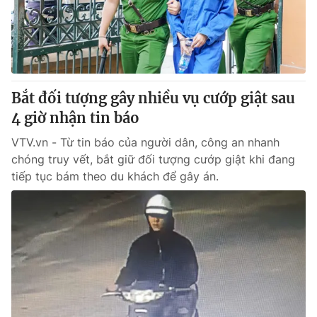
Thị trường 24h
Tấm lòng Việt
VTV4
Vươn mình bằng AI
VTV9
VTV8
Bắt đối tượng gây nhiều vụ cướp giật sau
4 giờ nhận tin báo
Liên hệ tòa soạn
English
VTV.vn - Từ tin báo của người dân, công an nhanh
chóng truy vết, bắt giữ đối tượng cướp giật khi đang
tiếp tục bám theo du khách để gây án.
THỜI BÁO VTV
Theo dõi báo trên
Cơ quan chủ quản:
Đài Truyền hình Việt Nam
Cơ quan báo chí:
Thời báo VTV