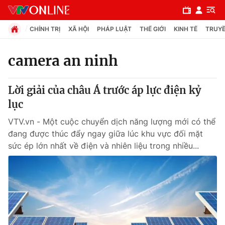
CHÍNH TRỊ
XÃ HỘI
PHÁP LUẬT
THẾ GIỚI
KINH TẾ
TRUYỀ
camera an ninh
Chuyên mục
Lời giải của châu Á trước áp lực điện kỷ
Chính trị
lục
VTV.vn - Một cuộc chuyển dịch năng lượng mới có thể
Xã hội
đang được thúc đẩy ngay giữa lúc khu vực đối mặt
sức ép lớn nhất về điện và nhiên liệu trong nhiều...
Pháp luật
Y tế
Thế giới