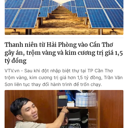
Tin tức
Kinh tế
Thế giới đó đây
Tài chính
Dữ liệu và đời sống
Câu chuyện quốc tế
Thị trường
Thanh niên từ Hải Phòng vào Cần Thơ
Truyền hình
Góc doanh nghiệp
gây án, trộm vàng và kim cương trị giá 1,5
Phim VTV
tỷ đồng
Giải trí
Hậu trường
VTV.vn - Sau khi đột nhập biệt thự tại TP Cần Thơ
Điện ảnh
trộm vàng, kim cương trị giá hơn 1,5 tỷ đồng, Trần Văn
Đời sống
Nhân vật
Sơn liên tục thay đổi hành trình để trốn chạy.
Âm nhạc
Du lịch
Khán giả
Giáo dục
Sao
Làm đẹp
Giải sao mai
Tuyển sinh
Công nghệ
Chất lượng cuộc sống
Học trực tuyến
Hitech Công nghệ tương lai