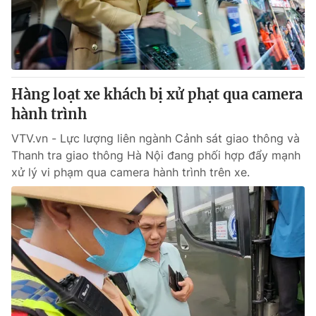
Giao lưu trực tuyến
Sản phẩm
Lịch phát sóng
Thị trường
Tư vấn
Hàng loạt xe khách bị xử phạt qua camera
Chuyên mục khác
hành trình
Emagazine
Podcast
VTV.vn - Lực lượng liên ngành Cảnh sát giao thông và
Thanh tra giao thông Hà Nội đang phối hợp đẩy mạnh
Photo
Infographic
xử lý vi phạm qua camera hành trình trên xe.
Video
Shorts video
VTV Money
VTV Thể thao
VTV Sức khoẻ
Bất động sản