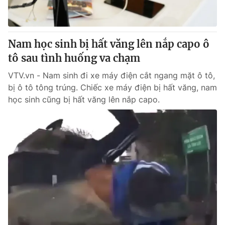
Giấy phép hoạt động báo in và báo điện tử số 483/GP-BTTTT
cấp ngày 29/12/2023
Tổng Biên tập:
Vũ Thanh Thủy
Nam học sinh bị hất văng lên nắp capo ô
Phó Tổng Biên tập:
Nguyễn Thị Mỹ Hạnh, Phạm Quốc Thắng,
tô sau tình huống va chạm
Nguyễn Trọng Ninh
Tổng đài VTV:
024.38 355 931 - 024.38 355 932
VTV.vn - Nam sinh đi xe máy điện cắt ngang mặt ô tô,
Ðiện thoại Thời báo VTV:
024.66 897 897
bị ô tô tông trúng. Chiếc xe máy điện bị hất văng, nam
Email:
toasoan@vtv.vn
học sinh cũng bị hất văng lên nắp capo.
Liên hệ quảng cáo:
024-7300.7108