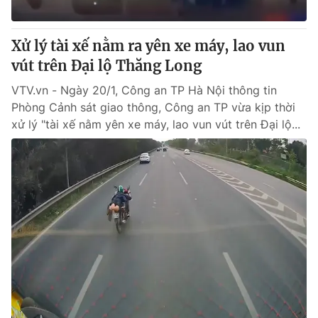
® Cấm sao chép dưới mọi hình thức nếu không có sự chấp
Xử lý tài xế nằm ra yên xe máy, lao vun
thuận bằng văn bản. Ghi rõ nguồn VTV.vn khi phát hành lại
vút trên Đại lộ Thăng Long
thông tin từ website này.
VTV.vn - Ngày 20/1, Công an TP Hà Nội thông tin
Phòng Cảnh sát giao thông, Công an TP vừa kịp thời
xử lý "tài xế nằm yên xe máy, lao vun vút trên Đại lộ...