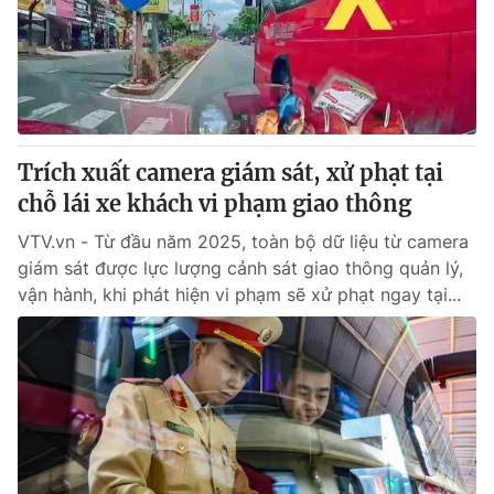
Tin tức
Kinh tế
Thế giới đó đây
Tài chính
Dữ liệu và đời sống
Câu chuyện quốc tế
Thị trường
Trích xuất camera giám sát, xử phạt tại
Truyền hình
Góc doanh nghiệp
chỗ lái xe khách vi phạm giao thông
Phim VTV
Giải trí
VTV.vn - Từ đầu năm 2025, toàn bộ dữ liệu từ camera
Hậu trường
giám sát được lực lượng cảnh sát giao thông quản lý,
Điện ảnh
vận hành, khi phát hiện vi phạm sẽ xử phạt ngay tại...
Đời sống
Nhân vật
Âm nhạc
Du lịch
Khán giả
Giáo dục
Sao
Làm đẹp
Giải sao mai
Tuyển sinh
Công nghệ
Chất lượng cuộc sống
Học trực tuyến
Hitech Công nghệ tương lai