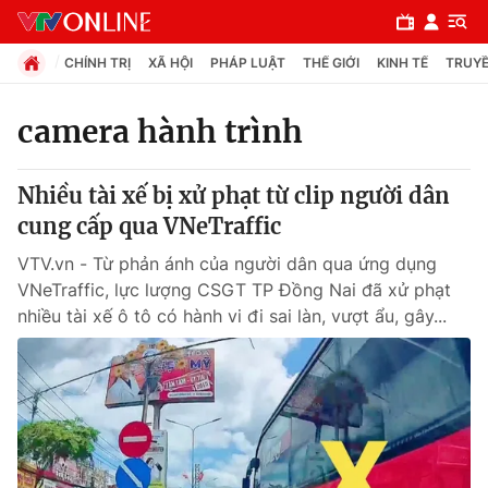
CHÍNH TRỊ
XÃ HỘI
PHÁP LUẬT
THẾ GIỚI
KINH TẾ
TRUYỀ
camera hành trình
Chuyên mục
Nhiều tài xế bị xử phạt từ clip người dân
Chính trị
cung cấp qua VNeTraffic
VTV.vn - Từ phản ánh của người dân qua ứng dụng
Xã hội
VNeTraffic, lực lượng CSGT TP Đồng Nai đã xử phạt
nhiều tài xế ô tô có hành vi đi sai làn, vượt ẩu, gây...
Pháp luật
Y tế
Thế giới