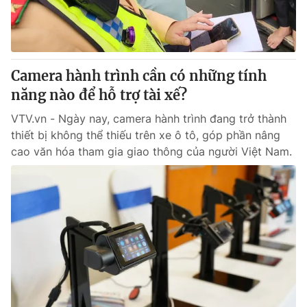
Thị trường 24h
Tấm lòng Việt
VTV4
Vươn mình bằng AI
Camera hành trình cần có những tính
VTV9
VTV8
năng nào để hỗ trợ tài xế?
VTV.vn - Ngày nay, camera hành trình đang trở thành
Liên hệ tòa soạn
English
thiết bị không thể thiếu trên xe ô tô, góp phần nâng
cao văn hóa tham gia giao thông của người Việt Nam.
THỜI BÁO VTV
Theo dõi báo trên
Cơ quan chủ quản:
Đài Truyền hình Việt Nam
Cơ quan báo chí:
Thời báo VTV