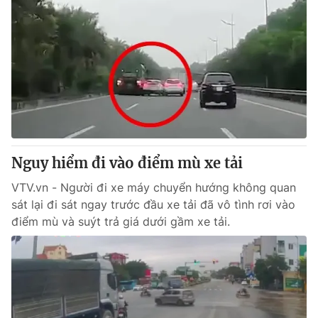
Nguy hiểm đi vào điểm mù xe tải
VTV.vn - Người đi xe máy chuyển hướng không quan
sát lại đi sát ngay trước đầu xe tải đã vô tình rơi vào
điểm mù và suýt trả giá dưới gầm xe tải.