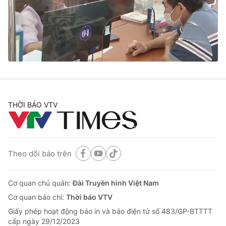
Tin tức
Kinh tế
Thế giới đó đây
Tài chính
Dữ liệu và đời sống
Câu chuyện quốc tế
Thị trường
Truyền hình
Góc doanh nghiệp
Phim VTV
THỜI BÁO VTV
Giải trí
Hậu trường
Điện ảnh
Đời sống
Nhân vật
Âm nhạc
Theo dõi báo trên
Du lịch
Khán giả
Giáo dục
Sao
Làm đẹp
Giải sao mai
Cơ quan chủ quản:
Đài Truyền hình Việt Nam
Tuyển sinh
Công nghệ
Cơ quan báo chí:
Thời báo VTV
Chất lượng cuộc sống
Học trực tuyến
Giấy phép hoạt động báo in và báo điện tử số 483/GP-BTTTT
Hitech Công nghệ tương lai
cấp ngày 29/12/2023