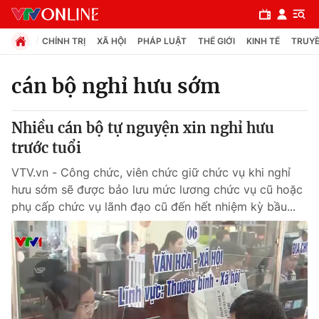
CHÍNH TRỊ
XÃ HỘI
PHÁP LUẬT
THẾ GIỚI
KINH TẾ
TRUYỀ
cán bộ nghỉ hưu sớm
Chuyên mục
Nhiều cán bộ tự nguyện xin nghỉ hưu
Chính trị
trước tuổi
VTV.vn - Công chức, viên chức giữ chức vụ khi nghỉ
Xã hội
hưu sớm sẽ được bảo lưu mức lương chức vụ cũ hoặc
phụ cấp chức vụ lãnh đạo cũ đến hết nhiệm kỳ bầu...
Pháp luật
Y tế
Thế giới