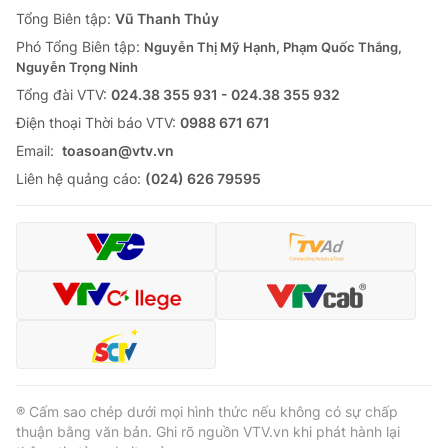
Giao lưu trực tuyến
Tổng Biên tập:
Vũ Thanh Thủy
Sản phẩm
Phó Tổng Biên tập:
Nguyễn Thị Mỹ Hạnh, Phạm Quốc Thắng,
Lịch phát sóng
Thị trường
Nguyễn Trọng Ninh
Tổng đài VTV:
024.38 355 931 - 024.38 355 932
Tư vấn
Ðiện thoại Thời báo VTV:
0988 671 671
Chuyên mục khác
Email:
toasoan@vtv.vn
Emagazine
Podcast
Liên hệ quảng cáo:
(024) 626 79595
Photo
Infographic
Video
Shorts video
VTV Money
VTV Thể thao
VTV Sức khoẻ
Bất động sản
® Cấm sao chép dưới mọi hình thức nếu không có sự chấp
thuận bằng văn bản. Ghi rõ nguồn VTV.vn khi phát hành lại