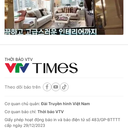
Tin tức
Kinh tế
Thế giới đó đây
Tài chính
Dữ liệu và đời sống
Câu chuyện quốc tế
Thị trường
Truyền hình
Góc doanh nghiệp
Phim VTV
THỜI BÁO VTV
Giải trí
Hậu trường
Điện ảnh
Đời sống
Nhân vật
Âm nhạc
Theo dõi báo trên
Du lịch
Khán giả
Giáo dục
Sao
Làm đẹp
Giải sao mai
Cơ quan chủ quản:
Đài Truyền hình Việt Nam
Tuyển sinh
Công nghệ
Cơ quan báo chí:
Thời báo VTV
Chất lượng cuộc sống
Học trực tuyến
Giấy phép hoạt động báo in và báo điện tử số 483/GP-BTTTT
Hitech Công nghệ tương lai
cấp ngày 29/12/2023