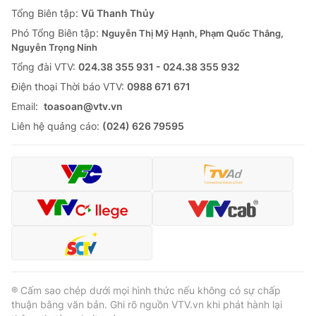
Giao lưu trực tuyến
Tổng Biên tập:
Vũ Thanh Thủy
Sản phẩm
Phó Tổng Biên tập:
Nguyễn Thị Mỹ Hạnh, Phạm Quốc Thắng,
Lịch phát sóng
Thị trường
Nguyễn Trọng Ninh
Tổng đài VTV:
024.38 355 931 - 024.38 355 932
Tư vấn
Ðiện thoại Thời báo VTV:
0988 671 671
Chuyên mục khác
Email:
toasoan@vtv.vn
Emagazine
Podcast
Liên hệ quảng cáo:
(024) 626 79595
Photo
Infographic
Video
Shorts video
VTV Money
VTV Thể thao
VTV Sức khoẻ
Bất động sản
® Cấm sao chép dưới mọi hình thức nếu không có sự chấp
thuận bằng văn bản. Ghi rõ nguồn VTV.vn khi phát hành lại