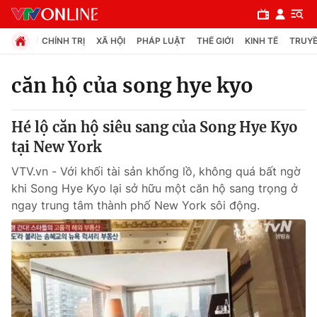
CHÍNH TRỊ
XÃ HỘI
PHÁP LUẬT
THẾ GIỚI
KINH TẾ
TRUYỀ
căn hộ của song hye kyo
Chuyên mục
Hé lộ căn hộ siêu sang của Song Hye Kyo
Chính trị
tại New York
VTV.vn - Với khối tài sản khổng lồ, không quá bất ngờ
Xã hội
khi Song Hye Kyo lại sở hữu một căn hộ sang trọng ở
ngay trung tâm thành phố New York sôi động.
Pháp luật
Y tế
Thế giới