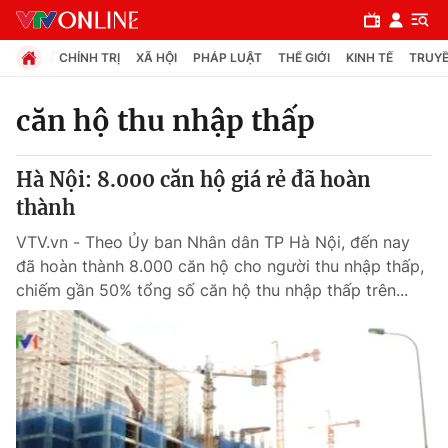
CHÍNH TRỊ
XÃ HỘI
PHÁP LUẬT
THẾ GIỚI
KINH TẾ
TRUYỀ
căn hộ thu nhập thấp
Chuyên mục
Hà Nội: 8.000 căn hộ giá rẻ đã hoàn
Chính trị
thành
VTV.vn - Theo Ủy ban Nhân dân TP Hà Nội, đến nay
Xã hội
đã hoàn thành 8.000 căn hộ cho người thu nhập thấp,
chiếm gần 50% tổng số căn hộ thu nhập thấp trên...
Pháp luật
Y tế
Thế giới