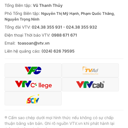
Giao lưu trực tuyến
Tổng Biên tập:
Vũ Thanh Thủy
Sản phẩm
Phó Tổng Biên tập:
Nguyễn Thị Mỹ Hạnh, Phạm Quốc Thắng,
Lịch phát sóng
Thị trường
Nguyễn Trọng Ninh
Tổng đài VTV:
024.38 355 931 - 024.38 355 932
Tư vấn
Ðiện thoại Thời báo VTV:
0988 671 671
Chuyên mục khác
Email:
toasoan@vtv.vn
Emagazine
Podcast
Liên hệ quảng cáo:
(024) 626 79595
Photo
Infographic
Video
Shorts video
VTV Money
VTV Thể thao
VTV Sức khoẻ
Bất động sản
® Cấm sao chép dưới mọi hình thức nếu không có sự chấp
thuận bằng văn bản. Ghi rõ nguồn VTV.vn khi phát hành lại