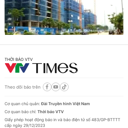
Tin tức
Kinh tế
Thế giới đó đây
Tài chính
Dữ liệu và đời sống
Câu chuyện quốc tế
Thị trường
Truyền hình
Góc doanh nghiệp
Phim VTV
THỜI BÁO VTV
Giải trí
Hậu trường
Điện ảnh
Đời sống
Nhân vật
Âm nhạc
Theo dõi báo trên
Du lịch
Khán giả
Giáo dục
Sao
Làm đẹp
Giải sao mai
Cơ quan chủ quản:
Đài Truyền hình Việt Nam
Tuyển sinh
Công nghệ
Cơ quan báo chí:
Thời báo VTV
Chất lượng cuộc sống
Học trực tuyến
Giấy phép hoạt động báo in và báo điện tử số 483/GP-BTTTT
Hitech Công nghệ tương lai
cấp ngày 29/12/2023