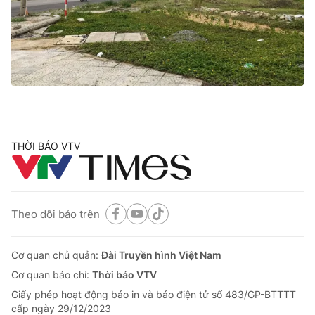
Tin tức
Kinh tế
Thế giới đó đây
Tài chính
Dữ liệu và đời sống
Câu chuyện quốc tế
Thị trường
Truyền hình
Góc doanh nghiệp
Phim VTV
THỜI BÁO VTV
Giải trí
Hậu trường
Điện ảnh
Đời sống
Nhân vật
Âm nhạc
Theo dõi báo trên
Du lịch
Khán giả
Giáo dục
Sao
Làm đẹp
Giải sao mai
Cơ quan chủ quản:
Đài Truyền hình Việt Nam
Tuyển sinh
Công nghệ
Cơ quan báo chí:
Thời báo VTV
Chất lượng cuộc sống
Học trực tuyến
Giấy phép hoạt động báo in và báo điện tử số 483/GP-BTTTT
Hitech Công nghệ tương lai
cấp ngày 29/12/2023