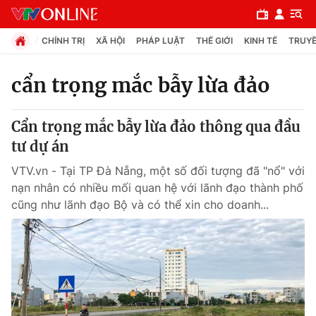
CHÍNH TRỊ
XÃ HỘI
PHÁP LUẬT
THẾ GIỚI
KINH TẾ
TRUYỀ
cẩn trọng mắc bẫy lừa đảo
Chuyên mục
Cẩn trọng mắc bẫy lừa đảo thông qua đầu
Chính trị
tư dự án
VTV.vn - Tại TP Đà Nẵng, một số đối tượng đã "nổ" với
Xã hội
nạn nhân có nhiều mối quan hệ với lãnh đạo thành phố
cũng như lãnh đạo Bộ và có thể xin cho doanh...
Pháp luật
Y tế
Thế giới