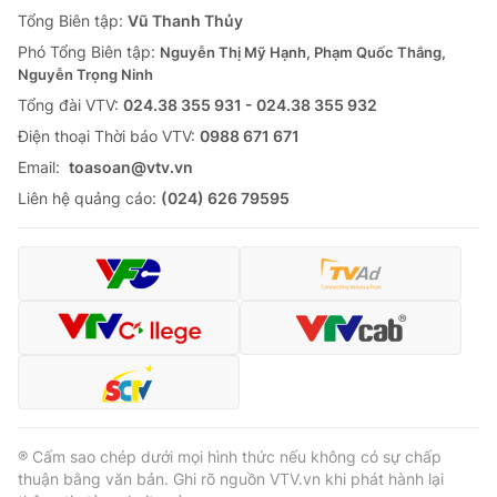
Giao lưu trực tuyến
Tổng Biên tập:
Vũ Thanh Thủy
Sản phẩm
Phó Tổng Biên tập:
Nguyễn Thị Mỹ Hạnh, Phạm Quốc Thắng,
Lịch phát sóng
Thị trường
Nguyễn Trọng Ninh
Tổng đài VTV:
024.38 355 931 - 024.38 355 932
Tư vấn
Ðiện thoại Thời báo VTV:
0988 671 671
Chuyên mục khác
Email:
toasoan@vtv.vn
Emagazine
Podcast
Liên hệ quảng cáo:
(024) 626 79595
Photo
Infographic
Video
Shorts video
VTV Money
VTV Thể thao
VTV Sức khoẻ
Bất động sản
® Cấm sao chép dưới mọi hình thức nếu không có sự chấp
thuận bằng văn bản. Ghi rõ nguồn VTV.vn khi phát hành lại