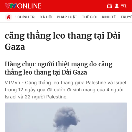
CHÍNH TRỊ
XÃ HỘI
PHÁP LUẬT
THẾ GIỚI
KINH TẾ
TRUYỀ
căng thẳng leo thang tại Dải
Gaza
Chuyên mục
Chính trị
Hàng chục người thiệt mạng do căng
thẳng leo thang tại Dải Gaza
Xã hội
VTV.vn - Căng thẳng leo thang giữa Palestine và Israel
trong 12 ngày qua đã cướp đi sinh mạng của 4 người
Pháp luật
Israel và 22 người Palestine.
Y tế
Thế giới