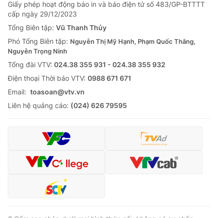
Giao lưu trực tuyến
Giấy phép hoạt động báo in và báo điện tử số 483/GP-BTTTT
Sản phẩm
cấp ngày 29/12/2023
Lịch phát sóng
Tổng Biên tập:
Vũ Thanh Thủy
Thị trường
Phó Tổng Biên tập:
Nguyễn Thị Mỹ Hạnh, Phạm Quốc Thắng,
Tư vấn
Nguyễn Trọng Ninh
Chuyên mục khác
Tổng đài VTV:
024.38 355 931 - 024.38 355 932
Ðiện thoại Thời báo VTV:
0988 671 671
Emagazine
Podcast
Email:
toasoan@vtv.vn
Liên hệ quảng cáo:
(024) 626 79595
Photo
Infographic
Video
Shorts video
VTV Money
VTV Thể thao
VTV Sức khoẻ
Bất động sản