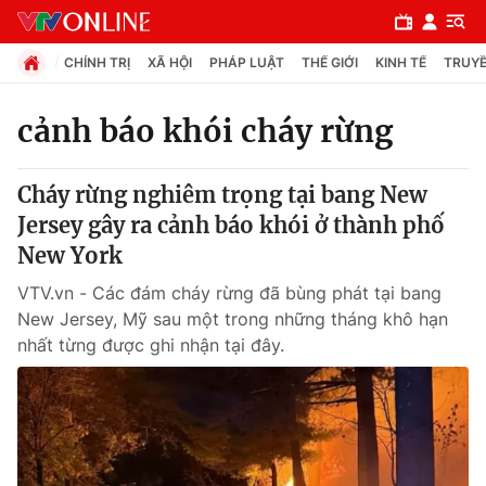
CHÍNH TRỊ
XÃ HỘI
PHÁP LUẬT
THẾ GIỚI
KINH TẾ
TRUYỀ
cảnh báo khói cháy rừng
Chuyên mục
Cháy rừng nghiêm trọng tại bang New
Chính trị
Jersey gây ra cảnh báo khói ở thành phố
New York
Xã hội
VTV.vn - Các đám cháy rừng đã bùng phát tại bang
New Jersey, Mỹ sau một trong những tháng khô hạn
Pháp luật
nhất từng được ghi nhận tại đây.
Y tế
Thế giới