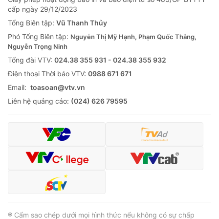
Giao lưu trực tuyến
cấp ngày 29/12/2023
Sản phẩm
Tổng Biên tập:
Vũ Thanh Thủy
Lịch phát sóng
Thị trường
Phó Tổng Biên tập:
Nguyễn Thị Mỹ Hạnh, Phạm Quốc Thắng,
Nguyễn Trọng Ninh
Tư vấn
Tổng đài VTV:
024.38 355 931 - 024.38 355 932
Chuyên mục khác
Ðiện thoại Thời báo VTV:
0988 671 671
Emagazine
Podcast
Email:
toasoan@vtv.vn
Liên hệ quảng cáo:
(024) 626 79595
Photo
Infographic
Video
Shorts video
VTV Money
VTV Thể thao
VTV Sức khoẻ
Bất động sản
® Cấm sao chép dưới mọi hình thức nếu không có sự chấp