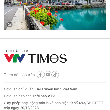
Tin tức
Kinh tế
Thế giới đó đây
Tài chính
Dữ liệu và đời sống
Câu chuyện quốc tế
Thị trường
Truyền hình
Góc doanh nghiệp
Phim VTV
THỜI BÁO VTV
Giải trí
Hậu trường
Điện ảnh
Đời sống
Nhân vật
Âm nhạc
Theo dõi báo trên
Du lịch
Khán giả
Giáo dục
Sao
Làm đẹp
Giải sao mai
Cơ quan chủ quản:
Đài Truyền hình Việt Nam
Tuyển sinh
Công nghệ
Cơ quan báo chí:
Thời báo VTV
Chất lượng cuộc sống
Học trực tuyến
Giấy phép hoạt động báo in và báo điện tử số 483/GP-BTTTT
Hitech Công nghệ tương lai
cấp ngày 29/12/2023