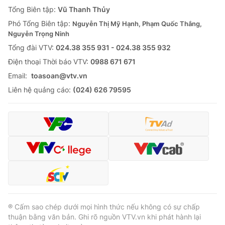
Giao lưu trực tuyến
Tổng Biên tập:
Vũ Thanh Thủy
Sản phẩm
Phó Tổng Biên tập:
Nguyễn Thị Mỹ Hạnh, Phạm Quốc Thắng,
Lịch phát sóng
Thị trường
Nguyễn Trọng Ninh
Tổng đài VTV:
024.38 355 931 - 024.38 355 932
Tư vấn
Ðiện thoại Thời báo VTV:
0988 671 671
Chuyên mục khác
Email:
toasoan@vtv.vn
Emagazine
Podcast
Liên hệ quảng cáo:
(024) 626 79595
Photo
Infographic
Video
Shorts video
VTV Money
VTV Thể thao
VTV Sức khoẻ
Bất động sản
® Cấm sao chép dưới mọi hình thức nếu không có sự chấp
thuận bằng văn bản. Ghi rõ nguồn VTV.vn khi phát hành lại