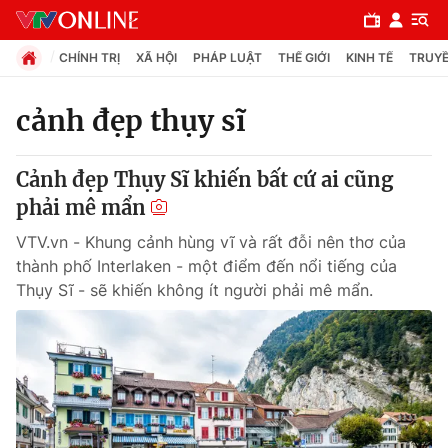
CHÍNH TRỊ
XÃ HỘI
PHÁP LUẬT
THẾ GIỚI
KINH TẾ
TRUYỀ
cảnh đẹp thụy sĩ
Chuyên mục
Cảnh đẹp Thụy Sĩ khiến bất cứ ai cũng
Chính trị
phải mê mẩn
VTV.vn - Khung cảnh hùng vĩ và rất đỗi nên thơ của
Xã hội
thành phố Interlaken - một điểm đến nổi tiếng của
Thụy Sĩ - sẽ khiến không ít người phải mê mẩn.
Pháp luật
Y tế
Thế giới