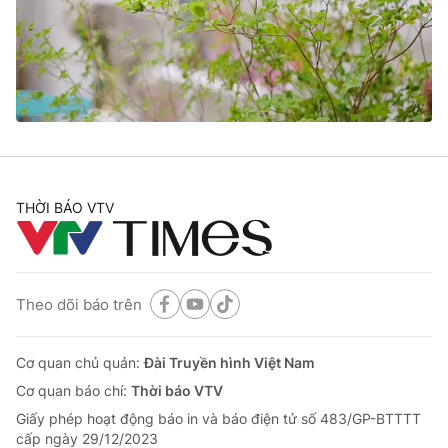
Tin tức
Kinh tế
Thế giới đó đây
Tài chính
Dữ liệu và đời sống
Câu chuyện quốc tế
Thị trường
Truyền hình
Góc doanh nghiệp
Phim VTV
THỜI BÁO VTV
Giải trí
Hậu trường
Điện ảnh
Đời sống
Nhân vật
Âm nhạc
Theo dõi báo trên
Du lịch
Khán giả
Giáo dục
Sao
Làm đẹp
Giải sao mai
Cơ quan chủ quản:
Đài Truyền hình Việt Nam
Tuyển sinh
Công nghệ
Cơ quan báo chí:
Thời báo VTV
Chất lượng cuộc sống
Học trực tuyến
Giấy phép hoạt động báo in và báo điện tử số 483/GP-BTTTT
Hitech Công nghệ tương lai
cấp ngày 29/12/2023