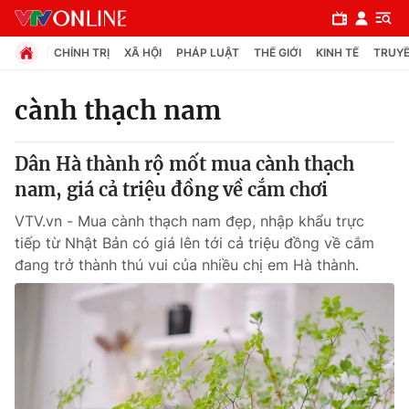
CHÍNH TRỊ
XÃ HỘI
PHÁP LUẬT
THẾ GIỚI
KINH TẾ
TRUYỀ
cành thạch nam
Chuyên mục
Dân Hà thành rộ mốt mua cành thạch
Chính trị
nam, giá cả triệu đồng về cắm chơi
VTV.vn - Mua cành thạch nam đẹp, nhập khẩu trực
Xã hội
tiếp từ Nhật Bản có giá lên tới cả triệu đồng về cắm
đang trở thành thú vui của nhiều chị em Hà thành.
Pháp luật
Y tế
Thế giới