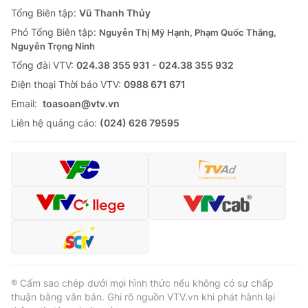
Giao lưu trực tuyến
Tổng Biên tập:
Vũ Thanh Thủy
Sản phẩm
Phó Tổng Biên tập:
Nguyễn Thị Mỹ Hạnh, Phạm Quốc Thắng,
Lịch phát sóng
Thị trường
Nguyễn Trọng Ninh
Tổng đài VTV:
024.38 355 931 - 024.38 355 932
Tư vấn
Ðiện thoại Thời báo VTV:
0988 671 671
Chuyên mục khác
Email:
toasoan@vtv.vn
Emagazine
Podcast
Liên hệ quảng cáo:
(024) 626 79595
Photo
Infographic
Video
Shorts video
VTV Money
VTV Thể thao
VTV Sức khoẻ
Bất động sản
® Cấm sao chép dưới mọi hình thức nếu không có sự chấp
thuận bằng văn bản. Ghi rõ nguồn VTV.vn khi phát hành lại