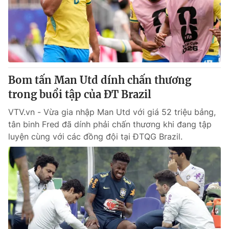
Tin tức
Kinh tế
Thế giới đó đây
Tài chính
Dữ liệu và đời sống
Câu chuyện quốc tế
Thị trường
Bom tấn Man Utd dính chấn thương
Truyền hình
Góc doanh nghiệp
trong buổi tập của ĐT Brazil
Phim VTV
Giải trí
VTV.vn - Vừa gia nhập Man Utd với giá 52 triệu bảng,
Hậu trường
tân binh Fred đã dính phải chấn thương khi đang tập
Điện ảnh
luyện cùng với các đồng đội tại ĐTQG Brazil.
Đời sống
Nhân vật
Âm nhạc
Du lịch
Khán giả
Giáo dục
Sao
Làm đẹp
Giải sao mai
Tuyển sinh
Công nghệ
Chất lượng cuộc sống
Học trực tuyến
Hitech Công nghệ tương lai