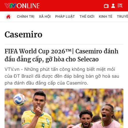
CHÍNH TRỊ
XÃ HỘI
PHÁP LUẬT
THẾ GIỚI
KINH TẾ
TRUYỀ
Casemiro
Chuyên mục
FIFA World Cup 2026™| Casemiro đánh
Chính trị
đầu đẳng cấp, gỡ hòa cho Selecao
VTV.vn - Những phút tấn công không biết miệt mỏi
Xã hội
của ĐT Brazil đã được đền đáp bằng bàn gỡ hoà sau
pha đánh đầu đẳng cấp của Casemiro.
Pháp luật
Y tế
Thế giới