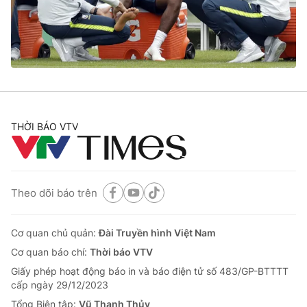
Giao lưu trực tuyến
Sản phẩm
Lịch phát sóng
Thị trường
Tư vấn
Chuyên mục khác
Emagazine
Podcast
THỜI BÁO VTV
Photo
Infographic
Theo dõi báo trên
Video
Shorts video
Cơ quan chủ quản:
Đài Truyền hình Việt Nam
VTV Money
VTV Thể thao
Cơ quan báo chí:
Thời báo VTV
Giấy phép hoạt động báo in và báo điện tử số 483/GP-BTTTT
VTV Sức khoẻ
Bất động sản
cấp ngày 29/12/2023
Tổng Biên tập:
Vũ Thanh Thủy