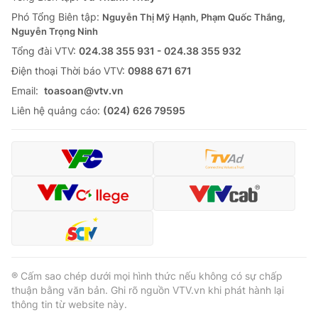
Thị trường 24h
Tấm lòng Việt
Phó Tổng Biên tập:
Nguyễn Thị Mỹ Hạnh, Phạm Quốc Thắng,
Nguyễn Trọng Ninh
VTV4
Vươn mình bằng AI
Tổng đài VTV:
024.38 355 931 - 024.38 355 932
Ðiện thoại Thời báo VTV:
0988 671 671
VTV9
VTV8
Email:
toasoan@vtv.vn
Liên hệ quảng cáo:
(024) 626 79595
Liên hệ tòa soạn
English
THỜI BÁO VTV
Theo dõi báo trên
® Cấm sao chép dưới mọi hình thức nếu không có sự chấp
thuận bằng văn bản. Ghi rõ nguồn VTV.vn khi phát hành lại
thông tin từ website này.
Cơ quan chủ quản:
Đài Truyền hình Việt Nam