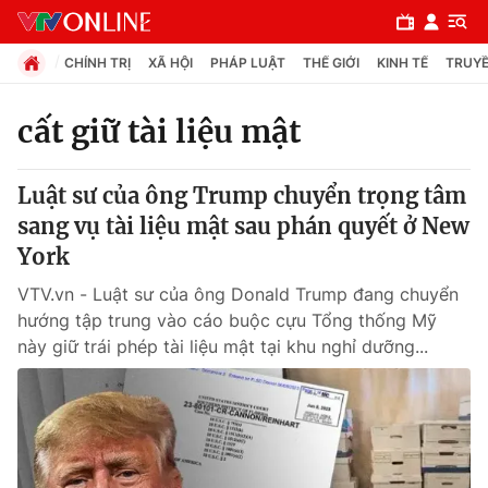
CHÍNH TRỊ
XÃ HỘI
PHÁP LUẬT
THẾ GIỚI
KINH TẾ
TRUYỀ
cất giữ tài liệu mật
Chuyên mục
Luật sư của ông Trump chuyển trọng tâm
Chính trị
sang vụ tài liệu mật sau phán quyết ở New
York
Xã hội
VTV.vn - Luật sư của ông Donald Trump đang chuyển
hướng tập trung vào cáo buộc cựu Tổng thống Mỹ
Pháp luật
này giữ trái phép tài liệu mật tại khu nghỉ dưỡng...
Y tế
Thế giới