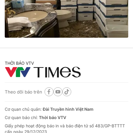
Giao lưu trực tuyến
Sản phẩm
Lịch phát sóng
Thị trường
Tư vấn
Chuyên mục khác
Emagazine
Podcast
THỜI BÁO VTV
Photo
Infographic
Video
Shorts video
Theo dõi báo trên
VTV Money
VTV Thể thao
Cơ quan chủ quản:
Đài Truyền hình Việt Nam
Cơ quan báo chí:
Thời báo VTV
VTV Sức khoẻ
Bất động sản
Giấy phép hoạt động báo in và báo điện tử số 483/GP-BTTTT
cấp ngày 29/12/2023