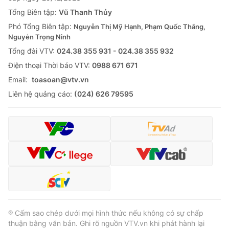
Thị trường 24h
Tấm lòng Việt
Tổng Biên tập:
Vũ Thanh Thủy
Phó Tổng Biên tập:
Nguyễn Thị Mỹ Hạnh, Phạm Quốc Thắng,
VTV4
Vươn mình bằng AI
Nguyễn Trọng Ninh
Tổng đài VTV:
024.38 355 931 - 024.38 355 932
VTV9
VTV8
Ðiện thoại Thời báo VTV:
0988 671 671
Email:
toasoan@vtv.vn
Liên hệ tòa soạn
English
Liên hệ quảng cáo:
(024) 626 79595
THỜI BÁO VTV
Theo dõi báo trên
® Cấm sao chép dưới mọi hình thức nếu không có sự chấp
thuận bằng văn bản. Ghi rõ nguồn VTV.vn khi phát hành lại
Cơ quan chủ quản:
Đài Truyền hình Việt Nam