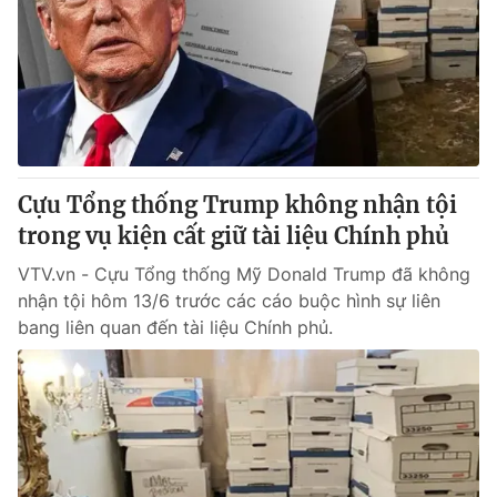
Tin tức
Kinh tế
Thế giới đó đây
Tài chính
Dữ liệu và đời sống
Câu chuyện quốc tế
Thị trường
Truyền hình
Góc doanh nghiệp
Cựu Tổng thống Trump không nhận tội
Phim VTV
trong vụ kiện cất giữ tài liệu Chính phủ
Giải trí
Hậu trường
VTV.vn - Cựu Tổng thống Mỹ Donald Trump đã không
Điện ảnh
nhận tội hôm 13/6 trước các cáo buộc hình sự liên
Đời sống
Nhân vật
bang liên quan đến tài liệu Chính phủ.
Âm nhạc
Du lịch
Khán giả
Giáo dục
Sao
Làm đẹp
Giải sao mai
Tuyển sinh
Công nghệ
Chất lượng cuộc sống
Học trực tuyến
Hitech Công nghệ tương lai