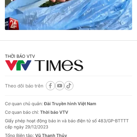
Tin tức
Kinh tế
Thế giới đó đây
Tài chính
Dữ liệu và đời sống
Câu chuyện quốc tế
Thị trường
Truyền hình
Góc doanh nghiệp
THỜI BÁO VTV
Phim VTV
Giải trí
Hậu trường
Điện ảnh
Đời sống
Nhân vật
Theo dõi báo trên
Âm nhạc
Du lịch
Khán giả
Giáo dục
Sao
Cơ quan chủ quản:
Đài Truyền hình Việt Nam
Làm đẹp
Giải sao mai
Cơ quan báo chí:
Thời báo VTV
Tuyển sinh
Công nghệ
Chất lượng cuộc sống
Giấy phép hoạt động báo in và báo điện tử số 483/GP-BTTTT
Học trực tuyến
cấp ngày 29/12/2023
Hitech Công nghệ tương lai
Tổng Biên tập:
Vũ Thanh Thủy