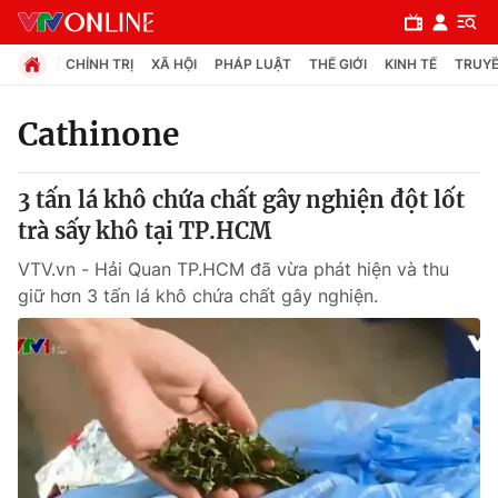
CHÍNH TRỊ
XÃ HỘI
PHÁP LUẬT
THẾ GIỚI
KINH TẾ
TRUYỀ
Cathinone
Chuyên mục
3 tấn lá khô chứa chất gây nghiện đột lốt
Chính trị
trà sấy khô tại TP.HCM
VTV.vn - Hải Quan TP.HCM đã vừa phát hiện và thu
Xã hội
giữ hơn 3 tấn lá khô chứa chất gây nghiện.
Pháp luật
Y tế
Thế giới