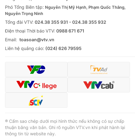
Giao lưu trực tuyến
Sản phẩm
Phó Tổng Biên tập:
Nguyễn Thị Mỹ Hạnh, Phạm Quốc Thắng,
Nguyễn Trọng Ninh
Lịch phát sóng
Thị trường
Tổng đài VTV:
024.38 355 931 - 024.38 355 932
Ðiện thoại Thời báo VTV:
0988 671 671
Tư vấn
Email:
toasoan@vtv.vn
Chuyên mục khác
Liên hệ quảng cáo:
(024) 626 79595
Emagazine
Podcast
Photo
Infographic
Video
Shorts video
VTV Money
VTV Thể thao
® Cấm sao chép dưới mọi hình thức nếu không có sự chấp
VTV Sức khoẻ
Bất động sản
thuận bằng văn bản. Ghi rõ nguồn VTV.vn khi phát hành lại
thông tin từ website này.