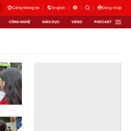
Cổng thông tin
English
Đăng nhập
CÔNG NGHỆ
GIÁO DỤC
VIDEO
PODCAST
VTV Money
VTV Thể thao
VTV Sức khoẻ
Bất động sản
Thị trường 24h
Tấm lòng Việt
Vươn mình bằng AI
VTV4
VTV8
VTV9
Lịch phát sóng
Giao lưu trực tuyến
Sự kiện