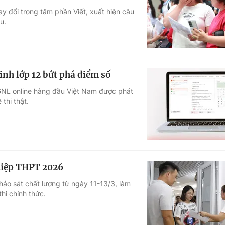
y đổi trọng tâm phần Viết, xuất hiện câu
Góc ảnh
u.
Giáo dục
Công nghệ
Tuyển sinh
Hitech Công ng
nh lớp 12 bứt phá điểm số
Học trực tuyến
Sản phẩm
GNL online hàng đầu Việt Nam được phát
thi thật.
g
Thị trường
Tư vấn
ghiệp THPT 2026
hảo sát chất lượng từ ngày 11-13/3, làm
hi chính thức.