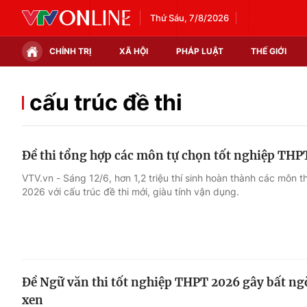
Thứ Sáu, 7/8/2026
CHÍNH TRỊ
XÃ HỘI
PHÁP LUẬT
THẾ GIỚI
Chính trị
Xã hội
cấu trúc đề thi
Thế giới
Kinh tế
Đề thi tổng hợp các môn tự chọn tốt nghiệp THP
Tin tức
Tài chính
VTV.vn - Sáng 12/6, hơn 1,2 triệu thí sinh hoàn thành các môn t
2026 với cấu trúc đề thi mới, giàu tính vận dụng.
Thế giới đó đây
Thị trường
Câu chuyện quốc tế
Góc doanh nghiệp
Dữ liệu và đời sống
Đề Ngữ văn thi tốt nghiệp THPT 2026 gây bất ngờ
xen