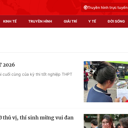
Truyền hình trực tuyến
KINH TẾ
TRUYỀN HÌNH
GIẢI TRÍ
Y TẾ
ĐỜI SỐNG
Pháp luật
Y tế
Truyền hình
Multimedia
T 2026
Phim VTV
Video
hi cuối cùng của kỳ thi tốt nghiệp THPT
Hậu trường
Shorts video
Nhân vật
Podcast
Khán giả
EMagazine
Giải sao mai
Photo
 thú vị, thí sinh mừng vui đan
Infographic