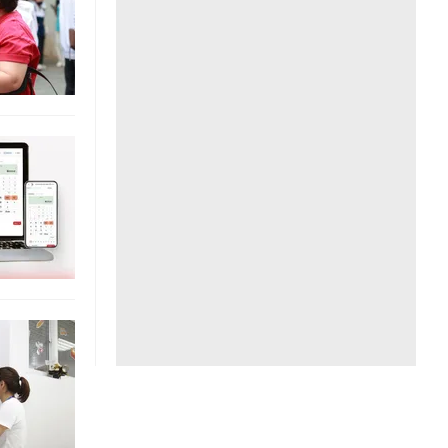
Liên hệ toà soạn
hệ tương lai