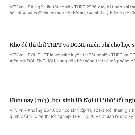
VTV.vn - Đề Ngữ văn tốt nghiệp THPT 2026 gây bất ngờ khi tha
hỏi về AI và ngữ liệu mang tính thời sự, tạo nhiều ý kiến trái chiề
Giải trí
Đời sống
Điện ảnh
Du lịch
Kho đề thi thử THPT và ĐGNL miễn phí cho học si
Âm nhạc
Làm đẹp
VTV.vn - DOL THPT là website luyện thi Tốt nghiệp THPT và Đ
triển bởi DOL ENGLISH, cung cấp hệ thống thi thử mô phỏng đề 
Sao
Chất lượng cuộc sốn
Hôm nay (11/3), học sinh Hà Nội thi 'thử' tốt n
VTV.vn - Khoảng 254.000 học sinh lớp 11, 12 Hà Nội tham gia k
quen cấu trúc đề thi tốt nghiệp THPT 2026 và chuẩn bị cho kỳ t