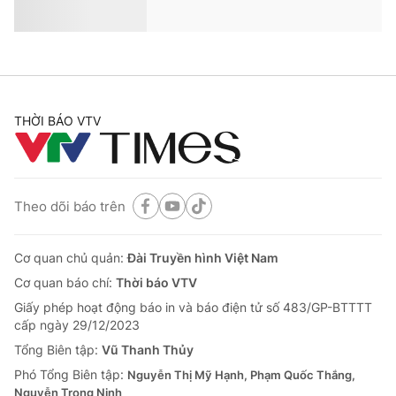
Cha tôi, người ở lại - Tập 42: Đình Tú bất
ngờ xuất hiện, sánh đôi bên An
VTV.vn - Đình Tú là nhân vật mới xuất hiện nhưng
dường như đã chiếm "spotlight', khiến các anh của An
lo lắng.