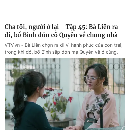
® Cấm sao chép dưới mọi hình thức nếu không có sự chấp
thuận bằng văn bản. Ghi rõ nguồn VTV.vn khi phát hành lại
Cha tôi, người ở lại - Tập 45: Bà Liên ra
thông tin từ website này.
đi, bố Bình đón cô Quyên về chung nhà
VTV.vn - Bà Liên chọn ra đi vì hạnh phúc của con trai,
trong khi đó, bố Bình sắp đón mẹ Quyên về ở cùng.