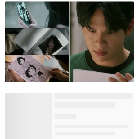
Cha tôi, người ở lại - Tập 42: Tuệ Minh
muốn ông Chính cầu hôn
VTV.vn - Tuệ Minh luôn chủ động trong mối quan hệ
với ông Chính. Sau lần kéo tay ông Chính ở lại ngủ qua
đêm, Tuệ Minh tiếp tục gợi ý bạn trai lớn tuổi cầu...