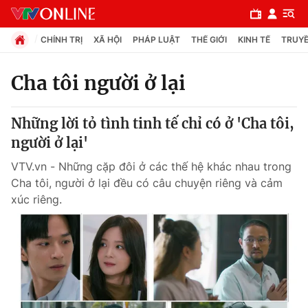
CHÍNH TRỊ
XÃ HỘI
PHÁP LUẬT
THẾ GIỚI
KINH TẾ
TRUYỀ
Cha tôi người ở lại
Chuyên mục
Những lời tỏ tình tinh tế chỉ có ở 'Cha tôi,
Chính trị
người ở lại'
VTV.vn - Những cặp đôi ở các thế hệ khác nhau trong
Xã hội
Cha tôi, người ở lại đều có câu chuyện riêng và cảm
xúc riêng.
Pháp luật
Y tế
Thế giới