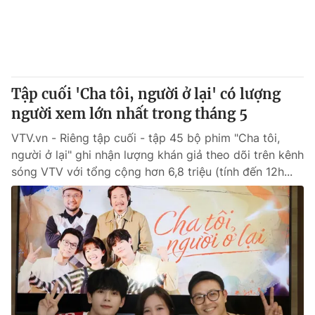
Giao lưu trực tuyến
Sản phẩm
Lịch phát sóng
Thị trường
Tư vấn
Tập cuối 'Cha tôi, người ở lại' có lượng
Chuyên mục khác
người xem lớn nhất trong tháng 5
Emagazine
Podcast
VTV.vn - Riêng tập cuối - tập 45 bộ phim "Cha tôi,
người ở lại" ghi nhận lượng khán giả theo dõi trên kênh
Photo
Infographic
sóng VTV với tổng cộng hơn 6,8 triệu (tính đến 12h...
Video
Shorts video
VTV Money
VTV Thể thao
VTV Sức khoẻ
Bất động sản