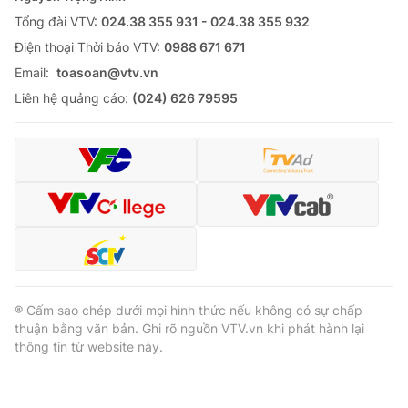
Cha tôi, người ở lại - Tập 41: Cả nhà vỡ oà
nghe kết quả xét nghiệm của bố Bình
VTV.vn - Ai cũng sẵn sàng hiến thận cho bố Bình trong
trường hợp xấu nhất, nhưng may mắn đã đến và bố
Bình được xuất viện.