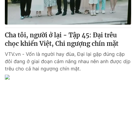
Giấy phép hoạt động báo in và báo điện tử số 483/GP-BTTTT
cấp ngày 29/12/2023
Tổng Biên tập:
Vũ Thanh Thủy
Phó Tổng Biên tập:
Nguyễn Thị Mỹ Hạnh, Phạm Quốc Thắng,
Cha tôi, người ở lại - Tập 45: Đại trêu
Nguyễn Trọng Ninh
Tổng đài VTV:
chọc khiến Việt, Chi ngượng chín mặt
024.38 355 931 - 024.38 355 932
Ðiện thoại Thời báo VTV:
024.66 897 897
VTV.vn - Vốn là người hay đùa, Đại lại gặp đúng cặp
Email:
toasoan@vtv.vn
đôi đang ở giai đoạn cảm nắng nhau nên anh được dịp
Liên hệ quảng cáo:
024-7300.7108
trêu cho cả hai ngượng chín mặt.