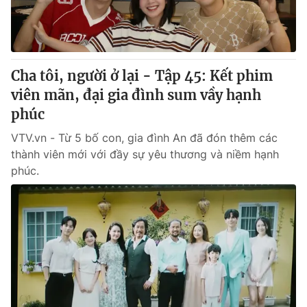
Thị trường 24h
Tấm lòng Việt
VTV4
Vươn mình bằng AI
Cha tôi, người ở lại - Tập 45: Kết phim
VTV9
VTV8
viên mãn, đại gia đình sum vầy hạnh
phúc
Liên hệ tòa soạn
English
VTV.vn - Từ 5 bố con, gia đình An đã đón thêm các
thành viên mới với đầy sự yêu thương và niềm hạnh
phúc.
THỜI BÁO VTV
Theo dõi báo trên
Cơ quan chủ quản:
Đài Truyền hình Việt Nam
Cơ quan báo chí:
Thời báo VTV