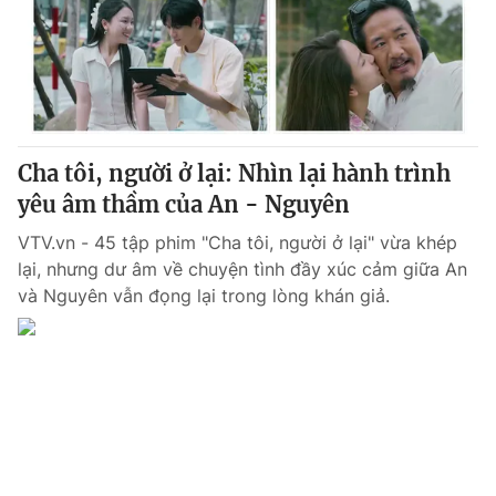
Tin tức
Kinh tế
Thế giới đó đây
Tài chính
Dữ liệu và đời sống
Câu chuyện quốc tế
Thị trường
Cha tôi, người ở lại: Nhìn lại hành trình
Truyền hình
Góc doanh nghiệp
yêu âm thầm của An - Nguyên
Phim VTV
Giải trí
VTV.vn - 45 tập phim "Cha tôi, người ở lại" vừa khép
Hậu trường
lại, nhưng dư âm về chuyện tình đầy xúc cảm giữa An
Điện ảnh
và Nguyên vẫn đọng lại trong lòng khán giả.
Đời sống
Nhân vật
Âm nhạc
Du lịch
Khán giả
Giáo dục
Sao
Làm đẹp
Giải sao mai
Tuyển sinh
Công nghệ
Chất lượng cuộc sống
Học trực tuyến
Hitech Công nghệ tương lai