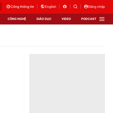
Cổng thông tin
English
Đăng nhập
CÔNG NGHỆ
GIÁO DỤC
VIDEO
PODCAST
VTV Money
VTV Thể thao
VTV Sức khoẻ
Bất động sản
Thị trường 24h
Tấm lòng Việt
Vươn mình bằng AI
VTV4
VTV8
VTV9
Lịch phát sóng
Giao lưu trực tuyến
Sự kiện