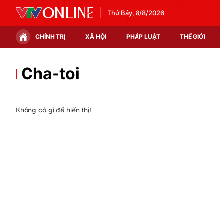
Thứ Bảy, 8/8/2026
CHÍNH TRỊ
XÃ HỘI
PHÁP LUẬT
THẾ GIỚI
Chính trị
Xã hội
Cha-toi
Thế giới
Kinh tế
Không có gì để hiển thị!
Tin tức
Tài chính
Thế giới đó đây
Thị trường
Câu chuyện quốc tế
Góc doanh nghiệp
Dữ liệu và đời sống