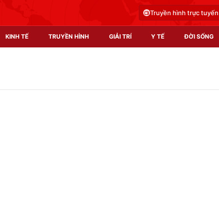
Truyền hình trực tuyến
KINH TẾ
TRUYỀN HÌNH
GIẢI TRÍ
Y TẾ
ĐỜI SỐNG
Pháp luật
Y tế
Truyền hình
Multimedia
Phim VTV
Video
Hậu trường
Shorts video
Nhân vật
Podcast
Khán giả
EMagazine
Giải sao mai
Photo
Infographic