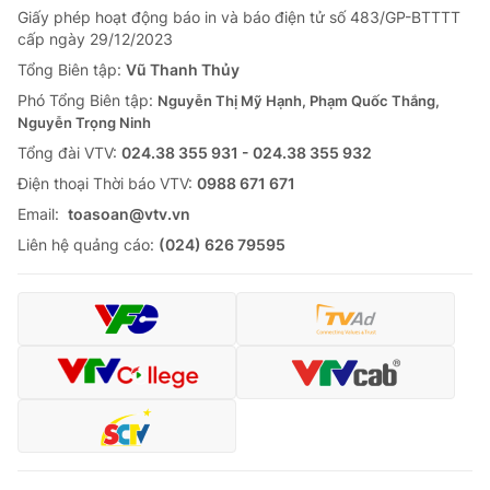
Giấy phép hoạt động báo in và báo điện tử số 483/GP-BTTTT
Tin tức
cấp ngày 29/12/2023
Kinh tế
Thế giới đó đây
Tổng Biên tập:
Vũ Thanh Thủy
Tài chính
Phó Tổng Biên tập:
Nguyễn Thị Mỹ Hạnh, Phạm Quốc Thắng,
Dữ liệu và đời sống
Câu chuyện quốc tế
Nguyễn Trọng Ninh
Thị trường
Tổng đài VTV:
024.38 355 931 - 024.38 355 932
Truyền hình
Góc doanh nghiệp
Ðiện thoại Thời báo VTV:
0988 671 671
Email:
toasoan@vtv.vn
Phim VTV
Giải trí
Liên hệ quảng cáo:
(024) 626 79595
Hậu trường
Điện ảnh
Đời sống
Nhân vật
Âm nhạc
Du lịch
Khán giả
Giáo dục
Sao
Làm đẹp
Giải sao mai
Tuyển sinh
Công nghệ
Chất lượng cuộc sống
Học trực tuyến
Hitech Công nghệ tương lai