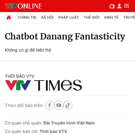
CHÍNH TRỊ
XÃ HỘI
PHÁP LUẬT
THẾ GIỚI
KINH TẾ
TRUYỀ
Chatbot Danang Fantasticity
Chuyên mục
Không có gì để hiển thị!
Chính trị
THỜI BÁO VTV
Xã hội
Pháp luật
Theo dõi báo trên
Y tế
Cơ quan chủ quản:
Đài Truyền hình Việt Nam
Thế giới
Cơ quan báo chí:
Thời báo VTV