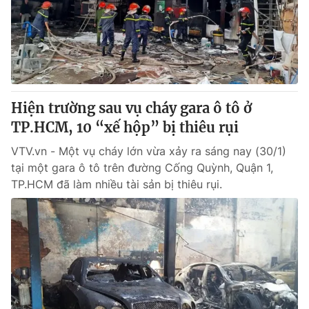
Tin tức
Kinh tế
Thế giới đó đây
Tài chính
Dữ liệu và đời sống
Câu chuyện quốc tế
Thị trường
Hiện trường sau vụ cháy gara ô tô ở
Truyền hình
Góc doanh nghiệp
TP.HCM, 10 “xế hộp” bị thiêu rụi
Phim VTV
Giải trí
VTV.vn - Một vụ cháy lớn vừa xảy ra sáng nay (30/1)
Hậu trường
tại một gara ô tô trên đường Cống Quỳnh, Quận 1,
Điện ảnh
TP.HCM đã làm nhiều tài sản bị thiêu rụi.
Đời sống
Nhân vật
Âm nhạc
Du lịch
Khán giả
Giáo dục
Sao
Làm đẹp
Giải sao mai
Tuyển sinh
Công nghệ
Chất lượng cuộc sống
Học trực tuyến
Hitech Công nghệ tương lai