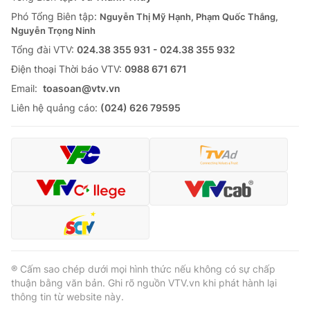
Thị trường 24h
Tấm lòng Việt
Phó Tổng Biên tập:
Nguyễn Thị Mỹ Hạnh, Phạm Quốc Thắng,
Nguyễn Trọng Ninh
VTV4
Vươn mình bằng AI
Tổng đài VTV:
024.38 355 931 - 024.38 355 932
Ðiện thoại Thời báo VTV:
0988 671 671
VTV9
VTV8
Email:
toasoan@vtv.vn
Liên hệ quảng cáo:
(024) 626 79595
Liên hệ tòa soạn
English
THỜI BÁO VTV
Theo dõi báo trên
® Cấm sao chép dưới mọi hình thức nếu không có sự chấp
thuận bằng văn bản. Ghi rõ nguồn VTV.vn khi phát hành lại
thông tin từ website này.
Cơ quan chủ quản:
Đài Truyền hình Việt Nam