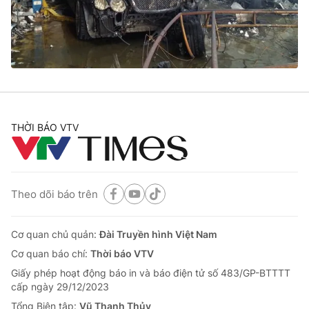
Giao lưu trực tuyến
Sản phẩm
Lịch phát sóng
Thị trường
Tư vấn
Chuyên mục khác
Emagazine
Podcast
THỜI BÁO VTV
Photo
Infographic
Theo dõi báo trên
Video
Shorts video
Cơ quan chủ quản:
Đài Truyền hình Việt Nam
VTV Money
VTV Thể thao
Cơ quan báo chí:
Thời báo VTV
Giấy phép hoạt động báo in và báo điện tử số 483/GP-BTTTT
VTV Sức khoẻ
Bất động sản
cấp ngày 29/12/2023
Tổng Biên tập:
Vũ Thanh Thủy