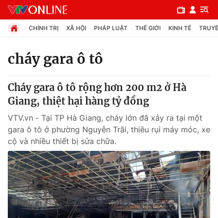
CHÍNH TRỊ
XÃ HỘI
PHÁP LUẬT
THẾ GIỚI
KINH TẾ
TRUYỀ
cháy gara ô tô
Chuyên mục
Cháy gara ô tô rộng hơn 200 m2 ở Hà
Chính trị
Giang, thiệt hại hàng tỷ đồng
VTV.vn - Tại TP Hà Giang, cháy lớn đã xảy ra tại một
Xã hội
gara ô tô ở phường Nguyễn Trãi, thiêu rụi máy móc, xe
cộ và nhiều thiết bị sửa chữa.
Pháp luật
Y tế
Thế giới