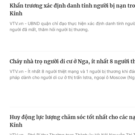
Khẩn trương xác định danh tính người bị nạn tr
Kính
VTV.vn - UBND quận chỉ đạo thực hiện xác định danh tính người
người đã mất, thăm hỏi người bị thương.
Cháy nhà trọ người di cư ở Nga, ít nhất 8 người 
VTV.vn - Ít nhất 8 người thiệt mạng và 1 người bị thương khi đ
pháp dành cho người di cư ở thị trấn Istra, ngoại ô Moscow (Ng
Huy động lực lượng chăm sóc tốt nhất cho các n
Kính
VTV.vn - Phó Bí thư Thường trực Thành ủy Hà Nội Nguyễn Thị 