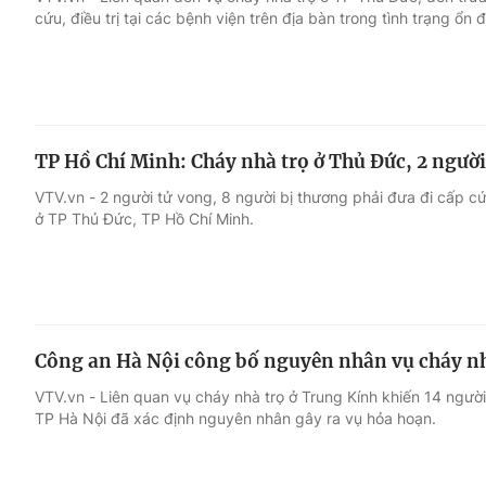
cứu, điều trị tại các bệnh viện trên địa bàn trong tình trạng ổn đ
Giải trí
Đời sống
Điện ảnh
Du lịch
TP Hồ Chí Minh: Cháy nhà trọ ở Thủ Đức, 2 người
Âm nhạc
Làm đẹp
VTV.vn - 2 người tử vong, 8 người bị thương phải đưa đi cấp cứ
ở TP Thủ Đức, TP Hồ Chí Minh.
Sao
Chất lượng cuộc sốn
Công an Hà Nội công bố nguyên nhân vụ cháy n
VTV.vn - Liên quan vụ cháy nhà trọ ở Trung Kính khiến 14 ngườ
TP Hà Nội đã xác định nguyên nhân gây ra vụ hỏa hoạn.