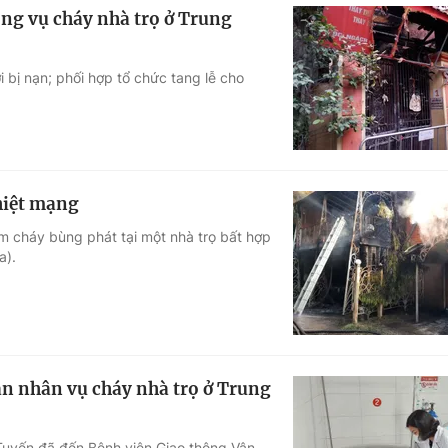
ong vụ cháy nhà trọ ở Trung
 bị nạn; phối hợp tổ chức tang lễ cho
thiệt mạng
ám cháy bùng phát tại một nhà trọ bất hợp
a).
ạn nhân vụ cháy nhà trọ ở Trung
Tuyến đã đến Bệnh viện Giao thông Vận