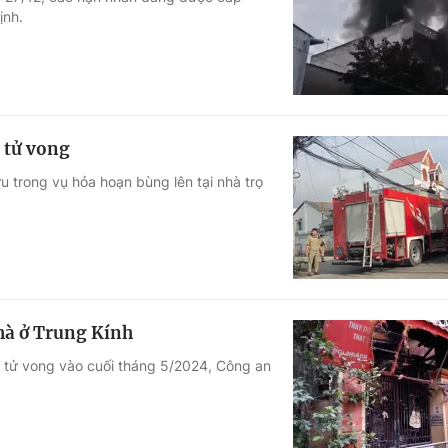
ịnh.
Góc ảnh
Giáo dục
Công nghệ
Tuyển sinh
Hitech Công ng
 tử vong
Học trực tuyến
Sản phẩm
u trong vụ hỏa hoạn bùng lên tại nhà trọ
g
Thị trường
Tư vấn
hà ở Trung Kính
i tử vong vào cuối tháng 5/2024, Công an