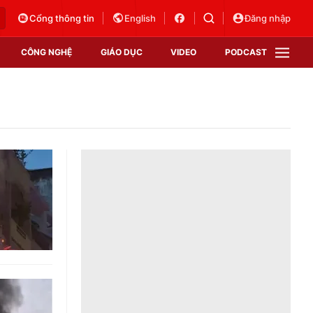
Cổng thông tin
English
Đăng nhập
CÔNG NGHỆ
GIÁO DỤC
VIDEO
PODCAST
VTV Money
VTV Thể thao
VTV Sức khoẻ
Bất động sản
Thị trường 24h
Tấm lòng Việt
Vươn mình bằng AI
VTV4
VTV8
VTV9
Lịch phát sóng
Giao lưu trực tuyến
Sự kiện