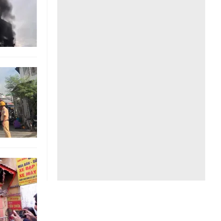
Liên hệ toà soạn
hệ tương lai