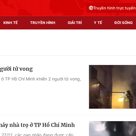
Truyền hình trực tuyến
KINH TẾ
TRUYỀN HÌNH
GIẢI TRÍ
Y TẾ
ĐỜI SỐNG
Pháp luật
Y tế
Truyền hình
Multimedia
người tử vong
Phim VTV
Video
 ở TP Hồ Chí Minh khiến 2 người tử vong,
Hậu trường
Shorts video
Nhân vật
Podcast
Khán giả
EMagazine
Giải sao mai
Photo
háy nhà trọ ở TP Hồ Chí Minh
Infographic
a 27/12, các nạn nhân đang được cấp