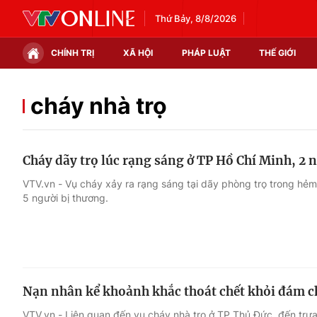
Thứ Bảy, 8/8/2026
CHÍNH TRỊ
XÃ HỘI
PHÁP LUẬT
THẾ GIỚI
Chính trị
Xã hội
cháy nhà trọ
Thế giới
Kinh tế
Cháy dãy trọ lúc rạng sáng ở TP Hồ Chí Minh, 2 
Tin tức
Tài chính
VTV.vn - Vụ cháy xảy ra rạng sáng tại dãy phòng trọ trong hẻm
5 người bị thương.
Thế giới đó đây
Thị trường
Câu chuyện quốc tế
Góc doanh nghiệp
Dữ liệu và đời sống
Nạn nhân kể khoảnh khắc thoát chết khỏi đám c
VTV.vn - Liên quan đến vụ cháy nhà trọ ở TP Thủ Đức, đến trư