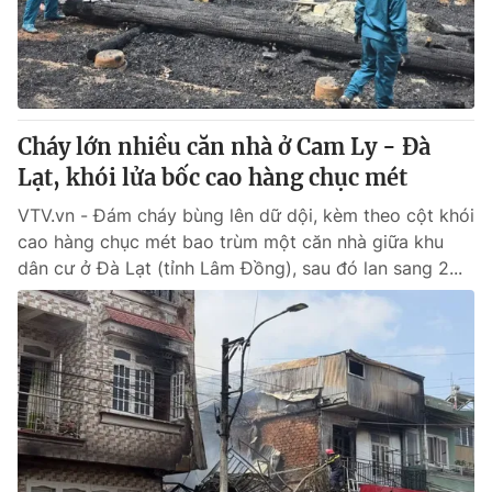
Giao lưu trực tuyến
Sản phẩm
Lịch phát sóng
Thị trường
Tư vấn
Cháy lớn nhiều căn nhà ở Cam Ly - Đà
Chuyên mục khác
Lạt, khói lửa bốc cao hàng chục mét
Emagazine
Podcast
VTV.vn - Đám cháy bùng lên dữ dội, kèm theo cột khói
cao hàng chục mét bao trùm một căn nhà giữa khu
Photo
Infographic
dân cư ở Đà Lạt (tỉnh Lâm Đồng), sau đó lan sang 2...
Video
Shorts video
VTV Money
VTV Thể thao
VTV Sức khoẻ
Bất động sản