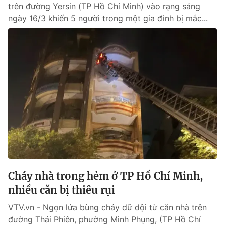
trên đường Yersin (TP Hồ Chí Minh) vào rạng sáng
ngày 16/3 khiến 5 người trong một gia đình bị mắc...
Cháy nhà trong hẻm ở TP Hồ Chí Minh,
nhiều căn bị thiêu rụi
VTV.vn - Ngọn lửa bùng cháy dữ dội từ căn nhà trên
đường Thái Phiên, phường Minh Phụng, (TP Hồ Chí