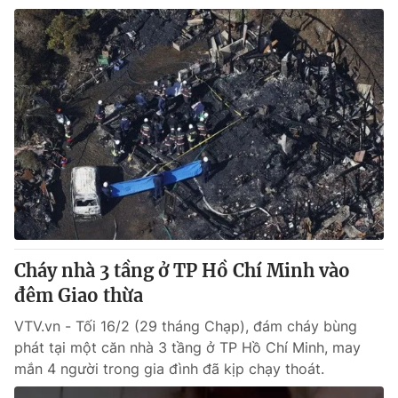
Cháy nhà 3 tầng ở TP Hồ Chí Minh vào
đêm Giao thừa
VTV.vn - Tối 16/2 (29 tháng Chạp), đám cháy bùng
phát tại một căn nhà 3 tầng ở TP Hồ Chí Minh, may
mắn 4 người trong gia đình đã kịp chạy thoát.