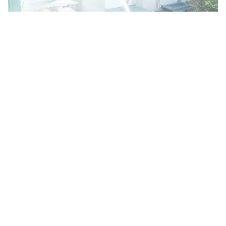
Tin mới
Video
Live
Emagazine
Trang chủ
Cháy nhà lúc sáng sớm ở TP Hồ Chí Minh,
1 người đàn ông tử vong
VTV.vn - Đám cháy bùng phát từ một căn nhà trong
hẻm ở TP Hồ Chí Minh khiến một người đàn ông tử
vong do mắc kẹt bên trong.