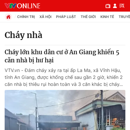
CHÍNH TRỊ
XÃ HỘI
PHÁP LUẬT
THẾ GIỚI
KINH TẾ
TRUYỀ
Cháy nhà
Chuyên mục
Cháy lớn khu dân cư ở An Giang khiến 5
Chính trị
căn nhà bị hư hại
VTV.vn - Đám cháy xảy ra tại ấp La Ma, xã Vĩnh Hậu,
Xã hội
tỉnh An Giang, được khống chế sau gần 2 giờ, khiến 2
căn nhà bị thiêu rụi hoàn toàn và 3 căn khác bị cháy...
Pháp luật
Y tế
Thế giới