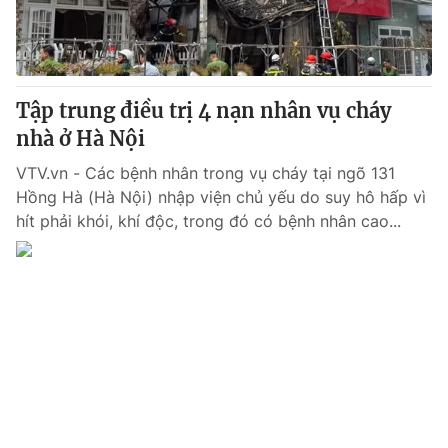
Thị trường 24h
Tấm lòng Việt
VTV4
Vươn mình bằng AI
Tập trung điều trị 4 nạn nhân vụ cháy
VTV9
VTV8
nhà ở Hà Nội
VTV.vn - Các bệnh nhân trong vụ cháy tại ngõ 131
Liên hệ tòa soạn
English
Hồng Hà (Hà Nội) nhập viện chủ yếu do suy hô hấp vì
hít phải khói, khí độc, trong đó có bệnh nhân cao...
THỜI BÁO VTV
Theo dõi báo trên
Cơ quan chủ quản:
Đài Truyền hình Việt Nam
Cơ quan báo chí:
Thời báo VTV