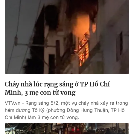
Cháy nhà lúc rạng sáng ở TP Hồ Chí
Minh, 3 mẹ con tử vong
VTV.vn - Rạng sáng 5/2, một vụ cháy nhà xảy ra trong
hẻm đường Tô Ký (phường Đông Hưng Thuận, TP Hồ
Chí Minh) làm 3 mẹ con tử vong.