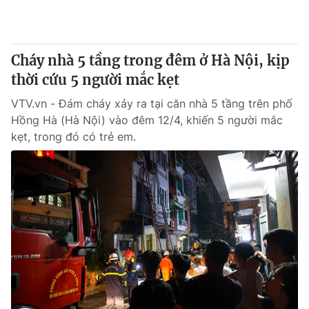
Giấy phép hoạt động báo in và báo điện tử số 483/GP-BTTTT
cấp ngày 29/12/2023
Tổng Biên tập:
Vũ Thanh Thủy
Cháy nhà 5 tầng trong đêm ở Hà Nội, kịp
Phó Tổng Biên tập:
Nguyễn Thị Mỹ Hạnh, Phạm Quốc Thắng,
thời cứu 5 người mắc kẹt
Nguyễn Trọng Ninh
Tổng đài VTV:
024.38 355 931 - 024.38 355 932
VTV.vn - Đám cháy xảy ra tại căn nhà 5 tầng trên phố
Ðiện thoại Thời báo VTV:
024.66 897 897
Hồng Hà (Hà Nội) vào đêm 12/4, khiến 5 người mắc
Email:
toasoan@vtv.vn
kẹt, trong đó có trẻ em.
Liên hệ quảng cáo:
024-7300.7108