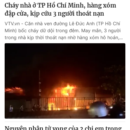
Cháy nhà ở TP Hồ Chí Minh, hàng xóm
đập cửa, kịp cứu 3 người thoát nạn
VTV.vn - Căn nhà ven đường Lê Đức Anh (TP Hồ Chí
Minh) bốc cháy dữ dội trong đêm. May mắn, 3 người
trong nhà kịp thời thoát nạn nhờ hàng xóm hô hoán,...
Nguyên nhân tử vong của 2 chị em trong