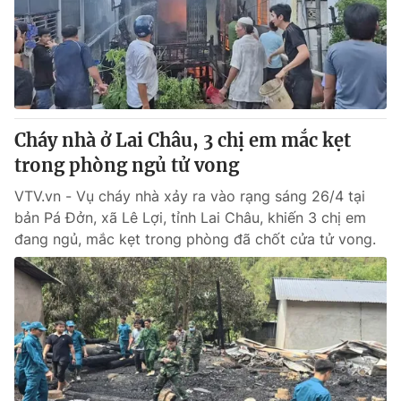
Tin tức
Kinh tế
Thế giới đó đây
Tài chính
Dữ liệu và đời sống
Câu chuyện quốc tế
Thị trường
Cháy nhà ở Lai Châu, 3 chị em mắc kẹt
Truyền hình
Góc doanh nghiệp
trong phòng ngủ tử vong
Phim VTV
Giải trí
VTV.vn - Vụ cháy nhà xảy ra vào rạng sáng 26/4 tại
Hậu trường
bản Pá Đởn, xã Lê Lợi, tỉnh Lai Châu, khiến 3 chị em
Điện ảnh
đang ngủ, mắc kẹt trong phòng đã chốt cửa tử vong.
Đời sống
Nhân vật
Âm nhạc
Du lịch
Khán giả
Giáo dục
Sao
Làm đẹp
Giải sao mai
Tuyển sinh
Công nghệ
Chất lượng cuộc sống
Học trực tuyến
Hitech Công nghệ tương lai