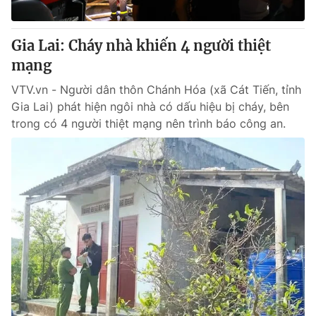
® Cấm sao chép dưới mọi hình thức nếu không có sự chấp
Gia Lai: Cháy nhà khiến 4 người thiệt
thuận bằng văn bản. Ghi rõ nguồn VTV.vn khi phát hành lại
mạng
thông tin từ website này.
VTV.vn - Người dân thôn Chánh Hóa (xã Cát Tiến, tỉnh
Gia Lai) phát hiện ngôi nhà có dấu hiệu bị cháy, bên
trong có 4 người thiệt mạng nên trình báo công an.