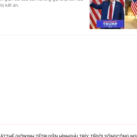
bị kết án.
Góc ảnh
Giáo dục
Công nghệ
Tuyển sinh
Hitech Công ng
Học trực tuyến
Sản phẩm
g
Thị trường
Tư vấn
UẬT
THẾ GIỚI
KINH TẾ
TRUYỀN HÌNH
GIẢI TRÍ
Y TẾ
ĐỜI SỐNG
CÔNG NG