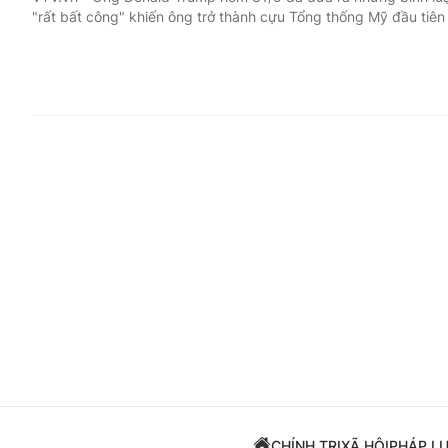
"rất bất công" khiến ông trở thành cựu Tổng thống Mỹ đầu tiên 
Giải trí
Đời sống
Điện ảnh
Du lịch
Âm nhạc
Làm đẹp
Sao
Chất lượng cuộc sốn
CHÍNH TRỊ
XÃ HỘI
PHÁP L