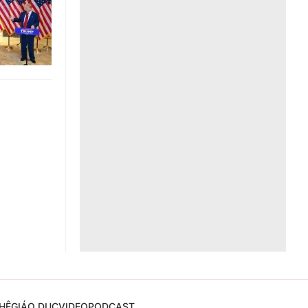
Liên hệ toà soạn
hệ tương lai
HỆ
GIÁO DỤC
VIDEO
PODCAST