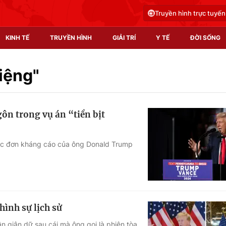
Truyền hình trực tuyến
KINH TẾ
TRUYỀN HÌNH
GIẢI TRÍ
Y TẾ
ĐỜI SỐNG
Pháp luật
Y tế
miệng"
Truyền hình
Multimedia
n trong vụ án “tiền bịt
Phim VTV
Video
Hậu trường
Shorts video
ác đơn kháng cáo của ông Donald Trump
Nhân vật
Podcast
Khán giả
EMagazine
Giải sao mai
Photo
ình sự lịch sử
Infographic
 giận dữ sau cái mà ông gọi là phiên tòa