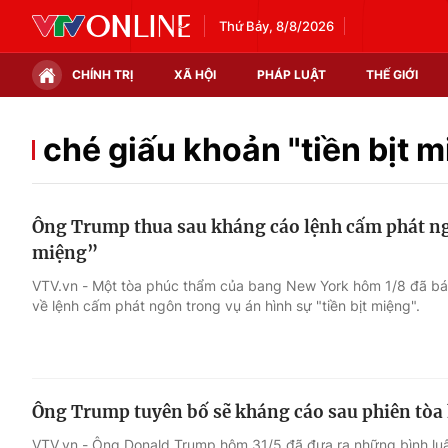
Thứ Bảy, 8/8/2026
CHÍNH TRỊ
XÃ HỘI
PHÁP LUẬT
THẾ GIỚI
Chính trị
Xã hội
ché giấu khoản "tiền bịt 
Thế giới
Kinh tế
Ông Trump thua sau kháng cáo lệnh cấm phát ngô
Tin tức
Tài chính
miệng”
Thế giới đó đây
Thị trường
VTV.vn - Một tòa phúc thẩm của bang New York hôm 1/8 đã b
về lệnh cấm phát ngôn trong vụ án hình sự "tiền bịt miệng".
Câu chuyện quốc tế
Góc doanh nghiệp
Dữ liệu và đời sống
Ông Trump tuyên bố sẽ kháng cáo sau phiên tòa h
VTV.vn - Ông Donald Trump hôm 31/5 đã đưa ra những bình luận