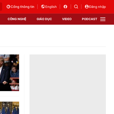
Cổng thông tin
English
Đăng nhập
CÔNG NGHỆ
GIÁO DỤC
VIDEO
PODCAST
VTV Money
VTV Thể thao
VTV Sức khoẻ
Bất động sản
Thị trường 24h
Tấm lòng Việt
Vươn mình bằng AI
VTV4
VTV8
VTV9
Lịch phát sóng
Giao lưu trực tuyến
Sự kiện