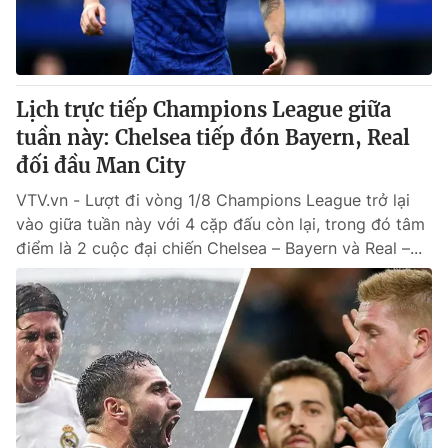
Giao lưu trực tuyến
Sản phẩm
Lịch phát sóng
Thị trường
Tư vấn
Lịch trực tiếp Champions League giữa
Chuyên mục khác
tuần này: Chelsea tiếp đón Bayern, Real
đối đầu Man City
Emagazine
Podcast
VTV.vn - Lượt đi vòng 1/8 Champions League trở lại
vào giữa tuần này với 4 cặp đấu còn lại, trong đó tâm
Photo
Infographic
điểm là 2 cuộc đại chiến Chelsea – Bayern và Real –...
Video
Shorts video
VTV Money
VTV Thể thao
VTV Sức khoẻ
Bất động sản