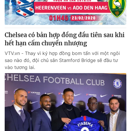
Giấy phép hoạt động báo in và báo điện tử số 483/GP-BTTTT
cấp ngày 29/12/2023
Tổng Biên tập:
Vũ Thanh Thủy
Phó Tổng Biên tập:
Nguyễn Thị Mỹ Hạnh, Phạm Quốc Thắng,
Nguyễn Trọng Ninh
Chelsea có bản hợp đồng đầu tiên sau khi
Tổng đài VTV:
024.38 355 931 - 024.38 355 932
hết hạn cấm chuyển nhượng
Ðiện thoại Thời báo VTV:
024.66 897 897
VTV.vn - Thay vì ký hợp đồng bom tấn với một ngôi
Email:
toasoan@vtv.vn
sao nào đó, đội chủ sân Stamford Bridge sẽ đầu tư
Liên hệ quảng cáo:
024-7300.7108
vào tương lai.