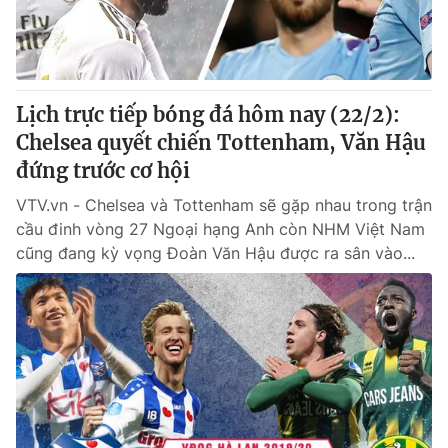
Thị trường 24h
Tấm lòng Việt
VTV4
Vươn mình bằng AI
Lịch trực tiếp bóng đá hôm nay (22/2):
VTV9
VTV8
Chelsea quyết chiến Tottenham, Văn Hậu
đứng trước cơ hội
Liên hệ tòa soạn
English
VTV.vn - Chelsea và Tottenham sẽ gặp nhau trong trận
cầu đinh vòng 27 Ngoại hạng Anh còn NHM Việt Nam
cũng đang kỳ vọng Đoàn Văn Hậu được ra sân vào...
THỜI BÁO VTV
Theo dõi báo trên
Cơ quan chủ quản:
Đài Truyền hình Việt Nam
Cơ quan báo chí:
Thời báo VTV