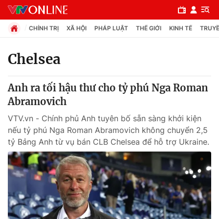
CHÍNH TRỊ
XÃ HỘI
PHÁP LUẬT
THẾ GIỚI
KINH TẾ
TRUYỀ
Chelsea
Chuyên mục
Anh ra tối hậu thư cho tỷ phú Nga Roman
Chính trị
Abramovich
VTV.vn - Chính phủ Anh tuyên bố sẵn sàng khởi kiện
Xã hội
nếu tỷ phú Nga Roman Abramovich không chuyển 2,5
tỷ Bảng Anh từ vụ bán CLB Chelsea để hỗ trợ Ukraine.
Pháp luật
Y tế
Thế giới