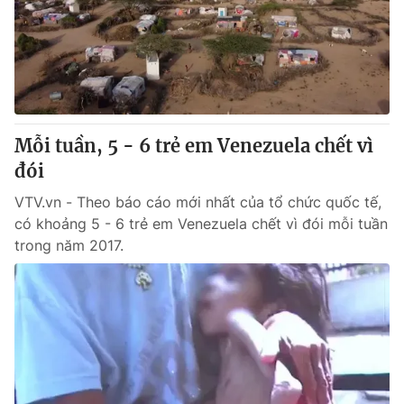
Giao lưu trực tuyến
Sản phẩm
Lịch phát sóng
Thị trường
Tư vấn
Chuyên mục khác
Mỗi tuần, 5 - 6 trẻ em Venezuela chết vì
Emagazine
Podcast
đói
VTV.vn - Theo báo cáo mới nhất của tổ chức quốc tế,
Photo
Infographic
có khoảng 5 - 6 trẻ em Venezuela chết vì đói mỗi tuần
trong năm 2017.
Video
Shorts video
VTV Money
VTV Thể thao
VTV Sức khoẻ
Bất động sản