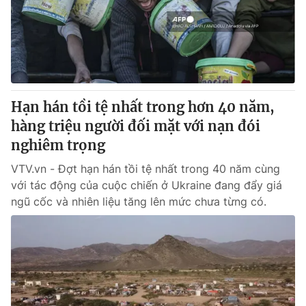
Tin tức
Kinh tế
Thế giới đó đây
Tài chính
Dữ liệu và đời sống
Câu chuyện quốc tế
Thị trường
Hạn hán tồi tệ nhất trong hơn 40 năm,
Truyền hình
Góc doanh nghiệp
hàng triệu người đối mặt với nạn đói
Phim VTV
nghiêm trọng
Giải trí
Hậu trường
VTV.vn - Đợt hạn hán tồi tệ nhất trong 40 năm cùng
Điện ảnh
với tác động của cuộc chiến ở Ukraine đang đẩy giá
Đời sống
Nhân vật
ngũ cốc và nhiên liệu tăng lên mức chưa từng có.
Âm nhạc
Du lịch
Khán giả
Giáo dục
Sao
Làm đẹp
Giải sao mai
Tuyển sinh
Công nghệ
Chất lượng cuộc sống
Học trực tuyến
Hitech Công nghệ tương lai