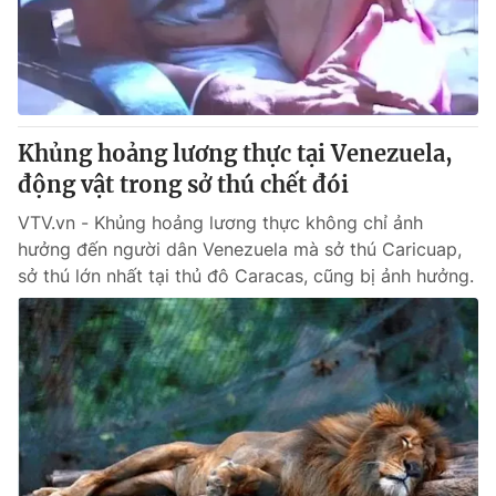
Thị trường 24h
Tấm lòng Việt
VTV4
Vươn mình bằng AI
VTV9
VTV8
Khủng hoảng lương thực tại Venezuela,
động vật trong sở thú chết đói
Liên hệ tòa soạn
English
VTV.vn - Khủng hoảng lương thực không chỉ ảnh
hưởng đến người dân Venezuela mà sở thú Caricuap,
sở thú lớn nhất tại thủ đô Caracas, cũng bị ảnh hưởng.
THỜI BÁO VTV
Theo dõi báo trên
Cơ quan chủ quản:
Đài Truyền hình Việt Nam