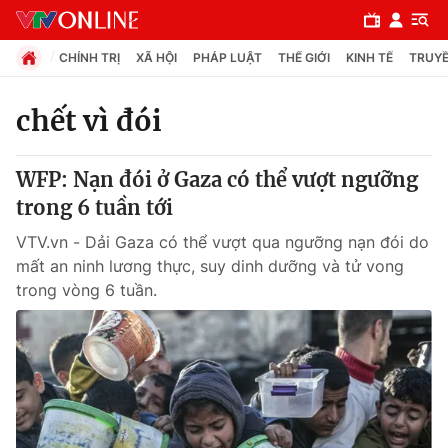
CHÍNH TRỊ
XÃ HỘI
PHÁP LUẬT
THẾ GIỚI
KINH TẾ
TRUYỀ
chết vì đói
Chuyên mục
WFP: Nạn đói ở Gaza có thể vượt ngưỡng
Chính trị
trong 6 tuần tới
VTV.vn - Dải Gaza có thể vượt qua ngưỡng nạn đói do
Xã hội
mất an ninh lương thực, suy dinh dưỡng và tử vong
trong vòng 6 tuần.
Pháp luật
Y tế
Thế giới