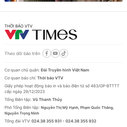
THỜI BÁO VTV
® Cấm sao chép dưới mọi hình thức nếu không có sự chấp
thuận bằng văn bản. Ghi rõ nguồn VTV.vn khi phát hành lại
thông tin từ website này.
Theo dõi báo trên
Cơ quan chủ quản:
Đài Truyền hình Việt Nam
Cơ quan báo chí:
Thời báo VTV
Giấy phép hoạt động báo in và báo điện tử số 483/GP-BTTTT
cấp ngày 29/12/2023
Tổng Biên tập:
Vũ Thanh Thủy
Phó Tổng Biên tập:
Nguyễn Thị Mỹ Hạnh, Phạm Quốc Thắng,
Nguyễn Trọng Ninh
Tổng đài VTV:
024.38 355 931 - 024.38 355 932