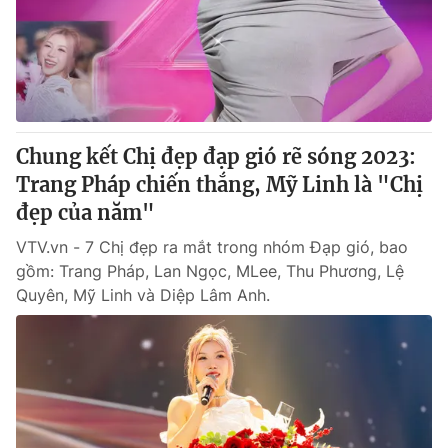
Tin tức
Kinh tế
Thế giới đó đây
Tài chính
Dữ liệu và đời sống
Câu chuyện quốc tế
Thị trường
Chung kết Chị đẹp đạp gió rẽ sóng 2023:
Truyền hình
Góc doanh nghiệp
Trang Pháp chiến thắng, Mỹ Linh là "Chị
Phim VTV
đẹp của năm"
Giải trí
Hậu trường
VTV.vn - 7 Chị đẹp ra mắt trong nhóm Đạp gió, bao
Điện ảnh
gồm: Trang Pháp, Lan Ngọc, MLee, Thu Phương, Lệ
Đời sống
Nhân vật
Quyên, Mỹ Linh và Diệp Lâm Anh.
Âm nhạc
Du lịch
Khán giả
Giáo dục
Sao
Làm đẹp
Giải sao mai
Tuyển sinh
Công nghệ
Chất lượng cuộc sống
Học trực tuyến
Hitech Công nghệ tương lai