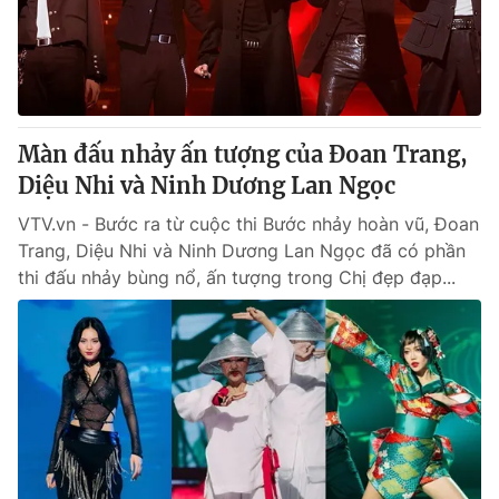
Thị trường 24h
Tấm lòng Việt
VTV4
Vươn mình bằng AI
VTV9
VTV8
Màn đấu nhảy ấn tượng của Đoan Trang,
Diệu Nhi và Ninh Dương Lan Ngọc
Liên hệ tòa soạn
English
VTV.vn - Bước ra từ cuộc thi Bước nhảy hoàn vũ, Đoan
Trang, Diệu Nhi và Ninh Dương Lan Ngọc đã có phần
thi đấu nhảy bùng nổ, ấn tượng trong Chị đẹp đạp...
THỜI BÁO VTV
Theo dõi báo trên
Cơ quan chủ quản:
Đài Truyền hình Việt Nam
Cơ quan báo chí:
Thời báo VTV