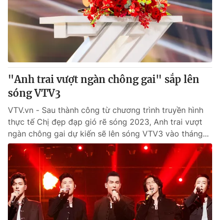
Giao lưu trực tuyến
Sản phẩm
Lịch phát sóng
Thị trường
Tư vấn
Chuyên mục khác
"Anh trai vượt ngàn chông gai" sắp lên
Emagazine
Podcast
sóng VTV3
VTV.vn - Sau thành công từ chương trình truyền hình
Photo
Infographic
thực tế Chị đẹp đạp gió rẽ sóng 2023, Anh trai vượt
ngàn chông gai dự kiến sẽ lên sóng VTV3 vào tháng...
Video
Shorts video
VTV Money
VTV Thể thao
VTV Sức khoẻ
Bất động sản