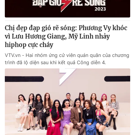
® Cấm sao chép dưới mọi hình thức nếu không có sự chấp
thuận bằng văn bản. Ghi rõ nguồn VTV.vn khi phát hành lại
Chị đẹp đạp gió rẽ sóng: Phương Vy khóc
thông tin từ website này.
vì Lưu Hương Giang, Mỹ Linh nhảy
hiphop cực cháy
VTV.vn - Hai nhóm ứng cử viên quán quân của chương
trình đã lộ diện sau khi kết quả Công diễn 4.