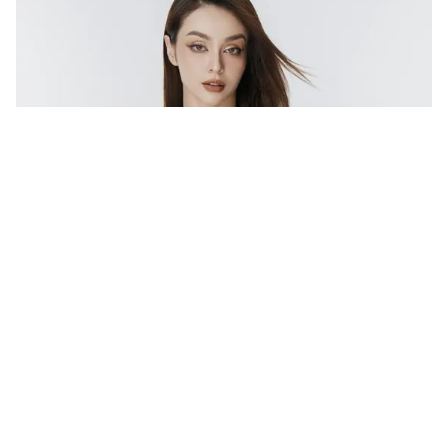
Tin mới
Video
Live
Emagazine
Trang chủ
Ca sĩ Yến Trang tái xuất sân khấu qua Chị
đẹp đạp gió rẽ sóng 2023
VTV.vn - Tái xuất sân khấu âm nhạc lần này thông qua
Chị đẹp đạp gió rẽ sóng 2023, nữ ca sĩ Yến Trang
mong muốn mang đến những phần trình diễn bùng...