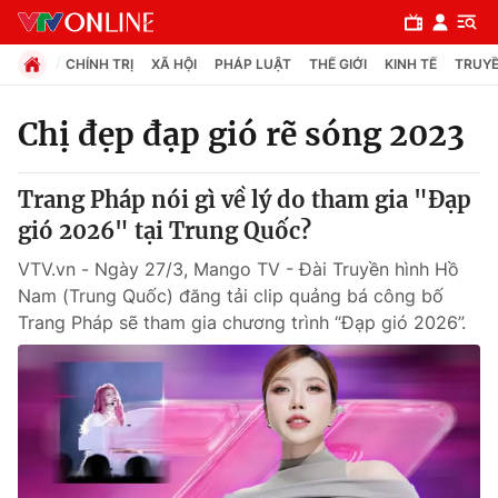
CHÍNH TRỊ
XÃ HỘI
PHÁP LUẬT
THẾ GIỚI
KINH TẾ
TRUYỀ
Chị đẹp đạp gió rẽ sóng 2023
Chuyên mục
Trang Pháp nói gì về lý do tham gia "Đạp
Chính trị
gió 2026" tại Trung Quốc?
VTV.vn - Ngày 27/3, Mango TV - Đài Truyền hình Hồ
Xã hội
Nam (Trung Quốc) đăng tải clip quảng bá công bố
Trang Pháp sẽ tham gia chương trình “Đạp gió 2026”.
Pháp luật
Y tế
Thế giới