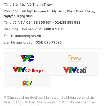
Giao lưu trực tuyến
Tổng Biên tập:
Vũ Thanh Thủy
Sản phẩm
Phó Tổng Biên tập:
Nguyễn Thị Mỹ Hạnh, Phạm Quốc Thắng,
Lịch phát sóng
Thị trường
Nguyễn Trọng Ninh
Tổng đài VTV:
024.38 355 931 - 024.38 355 932
Tư vấn
Ðiện thoại Thời báo VTV:
0988 671 671
Chuyên mục khác
Email:
toasoan@vtv.vn
Emagazine
Podcast
Liên hệ quảng cáo:
(024) 626 79595
Photo
Infographic
Video
Shorts video
VTV Money
VTV Thể thao
VTV Sức khoẻ
Bất động sản
® Cấm sao chép dưới mọi hình thức nếu không có sự chấp
thuận bằng văn bản. Ghi rõ nguồn VTV.vn khi phát hành lại