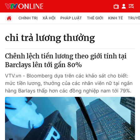
CHÍNH TRỊ
XÃ HỘI
PHÁP LUẬT
THẾ GIỚI
KINH TẾ
TRUYỀ
chi trả lương thưởng
Chuyên mục
Chênh lệch tiền lương theo giới tính tại
Chính trị
Barclays lên tới gần 80%
VTV.vn - Bloomberg dựa trên các khảo sát cho biết:
Xã hội
mức tiền lương, thưởng của các nhân viên nữ tại ngân
hàng Barlays thấp hơn các đồng nghiệp nam tới 79%.
Pháp luật
Y tế
Thế giới