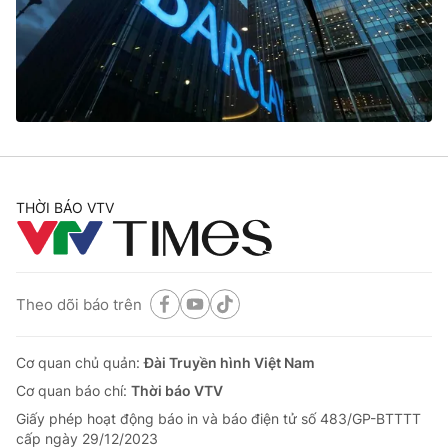
Tin tức
Kinh tế
Thế giới đó đây
Tài chính
Dữ liệu và đời sống
Câu chuyện quốc tế
Thị trường
Truyền hình
Góc doanh nghiệp
Phim VTV
THỜI BÁO VTV
Giải trí
Hậu trường
Điện ảnh
Đời sống
Nhân vật
Âm nhạc
Theo dõi báo trên
Du lịch
Khán giả
Giáo dục
Sao
Làm đẹp
Giải sao mai
Cơ quan chủ quản:
Đài Truyền hình Việt Nam
Tuyển sinh
Công nghệ
Cơ quan báo chí:
Thời báo VTV
Chất lượng cuộc sống
Học trực tuyến
Giấy phép hoạt động báo in và báo điện tử số 483/GP-BTTTT
Hitech Công nghệ tương lai
cấp ngày 29/12/2023