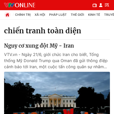
CHÍNH TRỊ
XÃ HỘI
PHÁP LUẬT
THẾ GIỚI
KINH TẾ
TRUYỀ
chiến tranh toàn diện
Chuyên mục
Nguy cơ xung đột Mỹ - Iran
Chính trị
VTV.vn - Ngày 21/6, giới chức Iran cho biết, Tổng
thống Mỹ Donald Trump qua Oman đã gửi thông điệp
Xã hội
cảnh báo tới Iran, một cuộc tấn công quân sự nhằm...
Pháp luật
Y tế
Thế giới