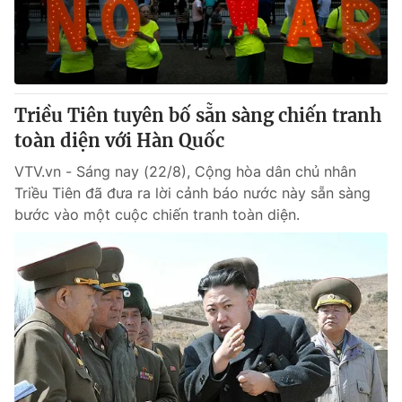
Tin tức
Kinh tế
Thế giới đó đây
Tài chính
Dữ liệu và đời sống
Câu chuyện quốc tế
Thị trường
Triều Tiên tuyên bố sẵn sàng chiến tranh
toàn diện với Hàn Quốc
Truyền hình
Góc doanh nghiệp
VTV.vn - Sáng nay (22/8), Cộng hòa dân chủ nhân
Phim VTV
Giải trí
Triều Tiên đã đưa ra lời cảnh báo nước này sẵn sàng
Hậu trường
bước vào một cuộc chiến tranh toàn diện.
Điện ảnh
Đời sống
Nhân vật
Âm nhạc
Du lịch
Khán giả
Giáo dục
Sao
Làm đẹp
Giải sao mai
Tuyển sinh
Công nghệ
Chất lượng cuộc sống
Học trực tuyến
Hitech Công nghệ tương lai