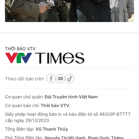
Giao lưu trực tuyến
Sản phẩm
Lịch phát sóng
Thị trường
Tư vấn
Chuyên mục khác
THỜI BÁO VTV
Emagazine
Podcast
Photo
Infographic
Theo dõi báo trên
Video
Shorts video
Cơ quan chủ quản:
Đài Truyền hình Việt Nam
Cơ quan báo chí:
Thời báo VTV
VTV Money
VTV Thể thao
Giấy phép hoạt động báo in và báo điện tử số 483/GP-BTTTT
cấp ngày 29/12/2023
VTV Sức khoẻ
Bất động sản
Tổng Biên tập:
Vũ Thanh Thủy
Phó Tổng Biên tập:
Nguyễn Thị Mỹ Hạnh, Phạm Quốc Thắng,