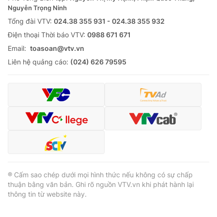
Thị trường 24h
Tấm lòng Việt
Nguyễn Trọng Ninh
Tổng đài VTV:
024.38 355 931 - 024.38 355 932
VTV4
Vươn mình bằng AI
Ðiện thoại Thời báo VTV:
0988 671 671
Email:
toasoan@vtv.vn
VTV9
VTV8
Liên hệ quảng cáo:
(024) 626 79595
Liên hệ tòa soạn
English
THỜI BÁO VTV
® Cấm sao chép dưới mọi hình thức nếu không có sự chấp
thuận bằng văn bản. Ghi rõ nguồn VTV.vn khi phát hành lại
Theo dõi báo trên
thông tin từ website này.
Cơ quan chủ quản:
Đài Truyền hình Việt Nam