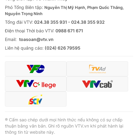
Thị trường 24h
Tấm lòng Việt
Phó Tổng Biên tập:
Nguyễn Thị Mỹ Hạnh, Phạm Quốc Thắng,
Nguyễn Trọng Ninh
VTV4
Vươn mình bằng AI
Tổng đài VTV:
024.38 355 931 - 024.38 355 932
Ðiện thoại Thời báo VTV:
0988 671 671
VTV9
VTV8
Email:
toasoan@vtv.vn
Liên hệ quảng cáo:
(024) 626 79595
Liên hệ tòa soạn
English
THỜI BÁO VTV
Theo dõi báo trên
® Cấm sao chép dưới mọi hình thức nếu không có sự chấp
thuận bằng văn bản. Ghi rõ nguồn VTV.vn khi phát hành lại
thông tin từ website này.
Cơ quan chủ quản:
Đài Truyền hình Việt Nam