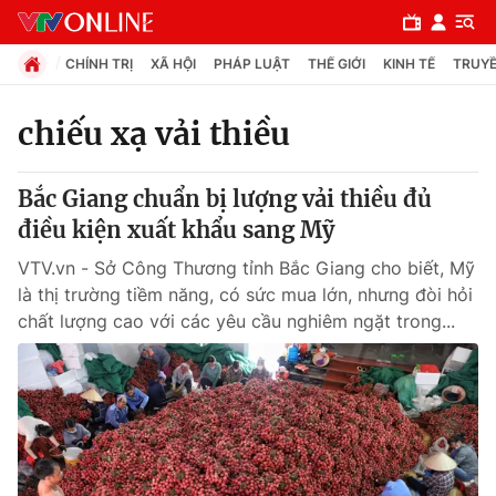
CHÍNH TRỊ
XÃ HỘI
PHÁP LUẬT
THẾ GIỚI
KINH TẾ
TRUYỀ
chiếu xạ vải thiều
Chuyên mục
Bắc Giang chuẩn bị lượng vải thiều đủ
Chính trị
điều kiện xuất khẩu sang Mỹ
VTV.vn - Sở Công Thương tỉnh Bắc Giang cho biết, Mỹ
Xã hội
là thị trường tiềm năng, có sức mua lớn, nhưng đòi hỏi
chất lượng cao với các yêu cầu nghiêm ngặt trong...
Pháp luật
Y tế
Thế giới