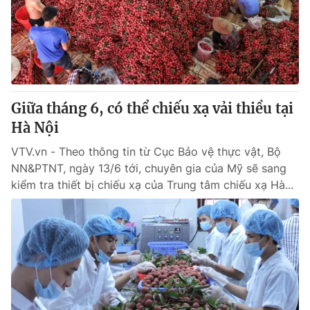
Tin tức
Kinh tế
Thế giới đó đây
Tài chính
Dữ liệu và đời sống
Câu chuyện quốc tế
Thị trường
Giữa tháng 6, có thể chiếu xạ vải thiều tại
Truyền hình
Góc doanh nghiệp
Hà Nội
Phim VTV
Giải trí
VTV.vn - Theo thông tin từ Cục Bảo vệ thực vật, Bộ
Hậu trường
NN&PTNT, ngày 13/6 tới, chuyên gia của Mỹ sẽ sang
Điện ảnh
kiểm tra thiết bị chiếu xạ của Trung tâm chiếu xạ Hà...
Đời sống
Nhân vật
Âm nhạc
Du lịch
Khán giả
Giáo dục
Sao
Làm đẹp
Giải sao mai
Tuyển sinh
Công nghệ
Chất lượng cuộc sống
Học trực tuyến
Hitech Công nghệ tương lai