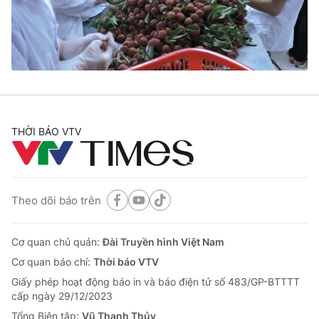
Giao lưu trực tuyến
Sản phẩm
Lịch phát sóng
Thị trường
Tư vấn
Chuyên mục khác
Emagazine
Podcast
THỜI BÁO VTV
Photo
Infographic
Theo dõi báo trên
Video
Shorts video
Cơ quan chủ quản:
Đài Truyền hình Việt Nam
VTV Money
VTV Thể thao
Cơ quan báo chí:
Thời báo VTV
Giấy phép hoạt động báo in và báo điện tử số 483/GP-BTTTT
VTV Sức khoẻ
Bất động sản
cấp ngày 29/12/2023
Tổng Biên tập:
Vũ Thanh Thủy