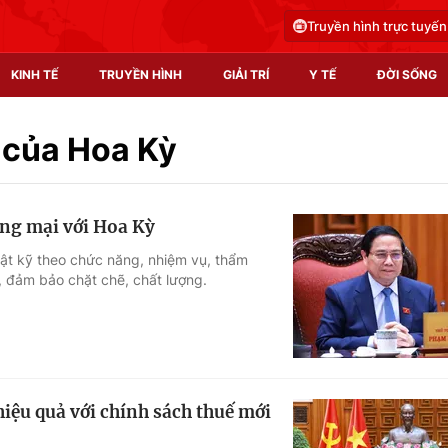
Truyền hình trực tuyến
KINH TẾ
TRUYỀN HÌNH
GIẢI TRÍ
Y TẾ
ĐỜI SỐNG
Pháp luật
Y tế
 của Hoa Kỳ
Truyền hình
Multimedia
ng mại với Hoa Kỳ
Phim VTV
Video
ật kỹ theo chức năng, nhiệm vụ, thẩm
 đảm bảo chặt chẽ, chất lượng.
Hậu trường
Shorts video
Nhân vật
Podcast
Khán giả
EMagazine
Giải sao mai
Photo
hiệu quả với chính sách thuế mới
Infographic