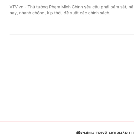
VTV.vn - Thủ tướng Phạm Minh Chính yêu cầu phải bám sát, nắm
nay, nhanh chóng, kịp thời, đề xuất các chính sách.
Giải trí
Đời sống
Điện ảnh
Du lịch
Âm nhạc
Làm đẹp
Sao
Chất lượng cuộc sốn
CHÍNH TRỊ
XÃ HỘI
PHÁP L