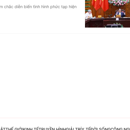
 chắc diễn biến tình hình phức tạp hiện
Góc ảnh
Giáo dục
Công nghệ
Tuyển sinh
Hitech Công ng
Học trực tuyến
Sản phẩm
g
Thị trường
Tư vấn
UẬT
THẾ GIỚI
KINH TẾ
TRUYỀN HÌNH
GIẢI TRÍ
Y TẾ
ĐỜI SỐNG
CÔNG NG