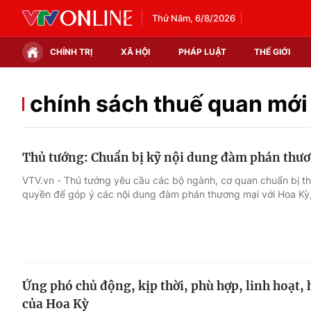
Thứ Năm, 6/8/2026
CHÍNH TRỊ
XÃ HỘI
PHÁP LUẬT
THẾ GIỚI
Chính trị
Xã hội
chính sách thuế quan mới
Thế giới
Kinh tế
Thủ tướng: Chuẩn bị kỹ nội dung đàm phán thươ
Tin tức
Tài chính
VTV.vn - Thủ tướng yêu cầu các bộ ngành, cơ quan chuẩn bị th
quyền để góp ý các nội dung đàm phán thương mại với Hoa Kỳ,
Thế giới đó đây
Thị trường
Câu chuyện quốc tế
Góc doanh nghiệp
Dữ liệu và đời sống
Ứng phó chủ động, kịp thời, phù hợp, linh hoạt, 
của Hoa Kỳ