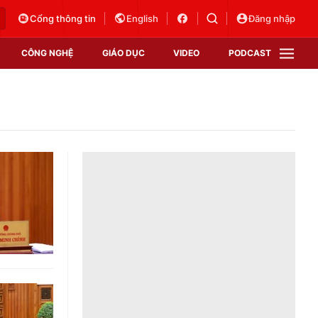
Cổng thông tin
English
Đăng nhập
CÔNG NGHỆ
GIÁO DỤC
VIDEO
PODCAST
VTV Money
VTV Thể thao
VTV Sức khoẻ
Bất động sản
Thị trường 24h
Tấm lòng Việt
Vươn mình bằng AI
VTV4
VTV8
VTV9
Lịch phát sóng
Giao lưu trực tuyến
Sự kiện