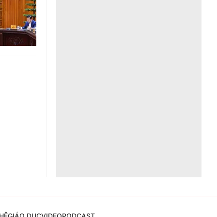
Liên hệ toà soạn
hệ tương lai
HỆ
GIÁO DỤC
VIDEO
PODCAST