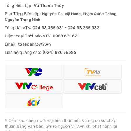
Giao lưu trực tuyến
Tổng Biên tập:
Vũ Thanh Thủy
Sản phẩm
Phó Tổng Biên tập:
Nguyễn Thị Mỹ Hạnh, Phạm Quốc Thắng,
Lịch phát sóng
Thị trường
Nguyễn Trọng Ninh
Tổng đài VTV:
024.38 355 931 - 024.38 355 932
Tư vấn
Ðiện thoại Thời báo VTV:
0988 671 671
Chuyên mục khác
Email:
toasoan@vtv.vn
Emagazine
Podcast
Liên hệ quảng cáo:
(024) 626 79595
Photo
Infographic
Video
Shorts video
VTV Money
VTV Thể thao
VTV Sức khoẻ
Bất động sản
® Cấm sao chép dưới mọi hình thức nếu không có sự chấp
thuận bằng văn bản. Ghi rõ nguồn VTV.vn khi phát hành lại