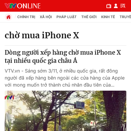
CHÍNH TRỊ
XÃ HỘI
PHÁP LUẬT
THẾ GIỚI
KINH TẾ
TRUYỀ
chờ mua iPhone X
Chuyên mục
Dòng người xếp hàng chờ mua iPhone X
Chính trị
tại nhiều quốc gia châu Á
VTV.vn - Sáng sớm 3/11, ở nhiều quốc gia, rất đông
Xã hội
người đã xếp hàng bên ngoài các cửa hàng của Apple
với mong muốn trở thành chủ nhân đầu tiên của...
Pháp luật
Y tế
Thế giới