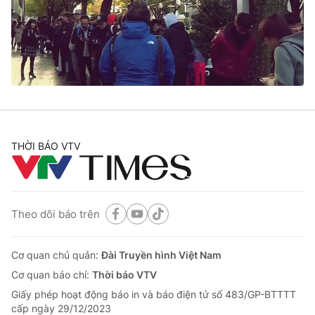
Tin tức
Kinh tế
Thế giới đó đây
Tài chính
Dữ liệu và đời sống
Câu chuyện quốc tế
Thị trường
Truyền hình
Góc doanh nghiệp
Phim VTV
THỜI BÁO VTV
Giải trí
Hậu trường
Điện ảnh
Đời sống
Nhân vật
Âm nhạc
Theo dõi báo trên
Du lịch
Khán giả
Giáo dục
Sao
Làm đẹp
Giải sao mai
Cơ quan chủ quản:
Đài Truyền hình Việt Nam
Tuyển sinh
Công nghệ
Cơ quan báo chí:
Thời báo VTV
Chất lượng cuộc sống
Học trực tuyến
Giấy phép hoạt động báo in và báo điện tử số 483/GP-BTTTT
Hitech Công nghệ tương lai
cấp ngày 29/12/2023