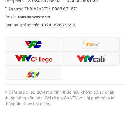
Tổng đài VTV:
024.38 355 931 - 024.38 355 932
Ðiện thoại Thời báo VTV:
0988 671 671
Email:
toasoan@vtv.vn
Liên hệ quảng cáo:
(024) 626 79595
® Cấm sao chép dưới mọi hình thức nếu không có sự chấp
thuận bằng văn bản. Ghi rõ nguồn VTV.vn khi phát hành lại
thông tin từ website này.