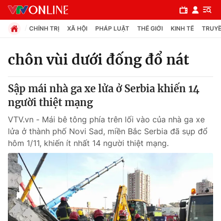
CHÍNH TRỊ
XÃ HỘI
PHÁP LUẬT
THẾ GIỚI
KINH TẾ
TRUYỀ
chôn vùi dưới đống đổ nát
Chuyên mục
Sập mái nhà ga xe lửa ở Serbia khiến 14
Chính trị
người thiệt mạng
VTV.vn - Mái bê tông phía trên lối vào của nhà ga xe
Xã hội
lửa ở thành phố Novi Sad, miền Bắc Serbia đã sụp đổ
hôm 1/11, khiến ít nhất 14 người thiệt mạng.
Pháp luật
Y tế
Thế giới