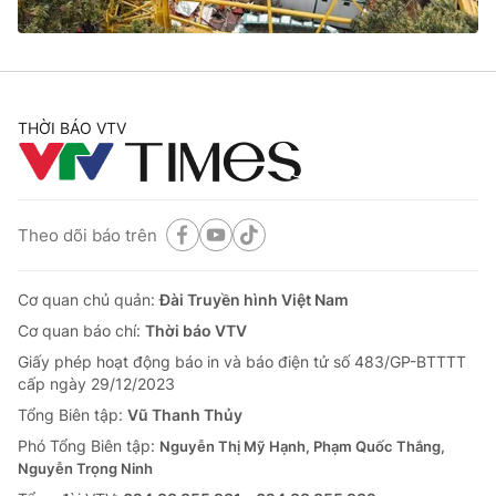
® Cấm sao chép dưới mọi hình thức nếu không có sự chấp
thuận bằng văn bản. Ghi rõ nguồn VTV.vn khi phát hành lại
THỜI BÁO VTV
thông tin từ website này.
Theo dõi báo trên
Cơ quan chủ quản:
Đài Truyền hình Việt Nam
Cơ quan báo chí:
Thời báo VTV
Giấy phép hoạt động báo in và báo điện tử số 483/GP-BTTTT
cấp ngày 29/12/2023
Tổng Biên tập:
Vũ Thanh Thủy
Phó Tổng Biên tập:
Nguyễn Thị Mỹ Hạnh, Phạm Quốc Thắng,
Nguyễn Trọng Ninh