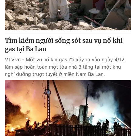
Giao lưu trực tuyến
Sản phẩm
Lịch phát sóng
Thị trường
Tư vấn
Tìm kiếm người sống sót sau vụ nổ khí
Chuyên mục khác
gas tại Ba Lan
Emagazine
Podcast
VTV.vn - Một vụ nổ khí gas đã xảy ra vào ngày 4/12,
làm sập hoàn toàn một tòa nhà 3 tầng tại một khu
Photo
Infographic
nghỉ dưỡng trượt tuyết ở miền Nam Ba Lan.
Video
Shorts video
VTV Money
VTV Thể thao
VTV Sức khoẻ
Bất động sản