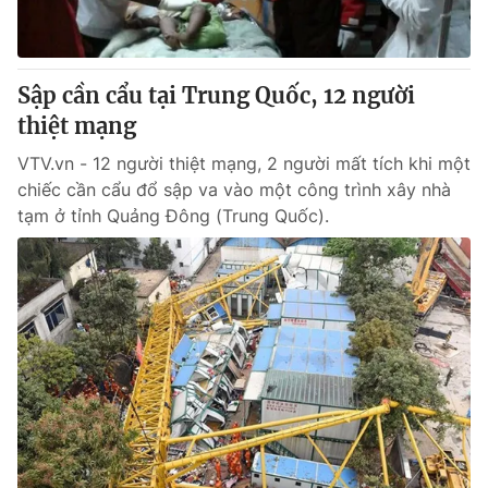
Cơ quan báo chí:
Thời báo VTV
Giấy phép hoạt động báo in và báo điện tử số 483/GP-BTTTT
cấp ngày 29/12/2023
Sập cần cẩu tại Trung Quốc, 12 người
Tổng Biên tập:
Vũ Thanh Thủy
thiệt mạng
Phó Tổng Biên tập:
Nguyễn Thị Mỹ Hạnh, Phạm Quốc Thắng,
VTV.vn - 12 người thiệt mạng, 2 người mất tích khi một
Nguyễn Trọng Ninh
chiếc cần cẩu đổ sập va vào một công trình xây nhà
Tổng đài VTV:
024.38 355 931 - 024.38 355 932
tạm ở tỉnh Quảng Đông (Trung Quốc).
Ðiện thoại Thời báo VTV:
024.66 897 897
Email:
toasoan@vtv.vn
Liên hệ quảng cáo:
024-7300.7108