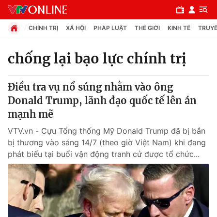
CHÍNH TRỊ
XÃ HỘI
PHÁP LUẬT
THẾ GIỚI
KINH TẾ
TRUYỀ
chống lại bạo lực chính trị
Chuyên mục
Điều tra vụ nổ súng nhằm vào ông
Chính trị
Donald Trump, lãnh đạo quốc tế lên án
mạnh mẽ
Xã hội
VTV.vn - Cựu Tổng thống Mỹ Donald Trump đã bị bắn
bị thương vào sáng 14/7 (theo giờ Việt Nam) khi đang
Pháp luật
phát biểu tại buổi vận động tranh cử được tổ chức...
Y tế
Thế giới