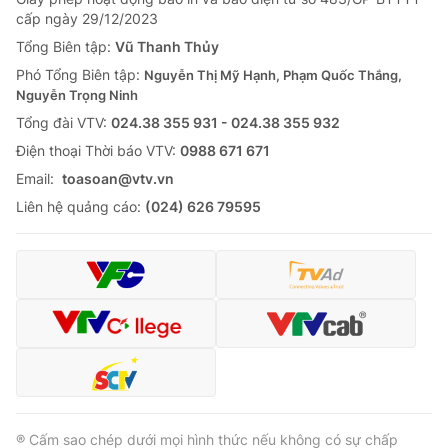
Giao lưu trực tuyến
cấp ngày 29/12/2023
Sản phẩm
Tổng Biên tập:
Vũ Thanh Thủy
Lịch phát sóng
Thị trường
Phó Tổng Biên tập:
Nguyễn Thị Mỹ Hạnh, Phạm Quốc Thắng,
Nguyễn Trọng Ninh
Tư vấn
Tổng đài VTV:
024.38 355 931 - 024.38 355 932
Chuyên mục khác
Ðiện thoại Thời báo VTV:
0988 671 671
Emagazine
Podcast
Email:
toasoan@vtv.vn
Liên hệ quảng cáo:
(024) 626 79595
Photo
Infographic
Video
Shorts video
VTV Money
VTV Thể thao
VTV Sức khoẻ
Bất động sản
® Cấm sao chép dưới mọi hình thức nếu không có sự chấp