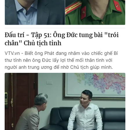
® Cấm sao chép dưới mọi hình thức nếu không có sự chấp
thuận bằng văn bản. Ghi rõ nguồn VTV.vn khi phát hành lại
thông tin từ website này.
Đấu trí - Tập 51: Ông Đức tung bài "trói
chân" Chủ tịch tỉnh
VTV.vn - Biết ông Phát đang nhắm vào chiếc ghế Bí
thư tỉnh nên ông Đức lấy lợi thế mối thân tình với
người anh trung ương để nhờ Chủ tịch giúp mình.