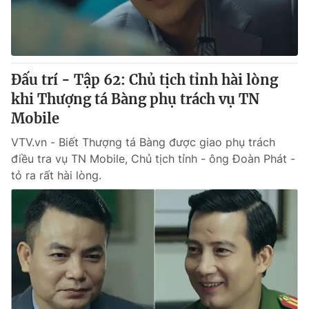
Giấy phép hoạt động báo in và báo điện tử số 483/GP-BTTTT
cấp ngày 29/12/2023
Tổng Biên tập:
Vũ Thanh Thủy
Phó Tổng Biên tập:
Nguyễn Thị Mỹ Hạnh, Phạm Quốc Thắng,
Đấu trí - Tập 62: Chủ tịch tỉnh hài lòng
Nguyễn Trọng Ninh
Tổng đài VTV:
khi Thượng tá Bàng phụ trách vụ TN
024.38 355 931 - 024.38 355 932
Ðiện thoại Thời báo VTV:
Mobile
024.66 897 897
Email:
toasoan@vtv.vn
VTV.vn - Biết Thượng tá Bàng được giao phụ trách
Liên hệ quảng cáo:
024-7300.7108
điều tra vụ TN Mobile, Chủ tịch tỉnh - ông Đoàn Phát -
tỏ ra rất hài lòng.