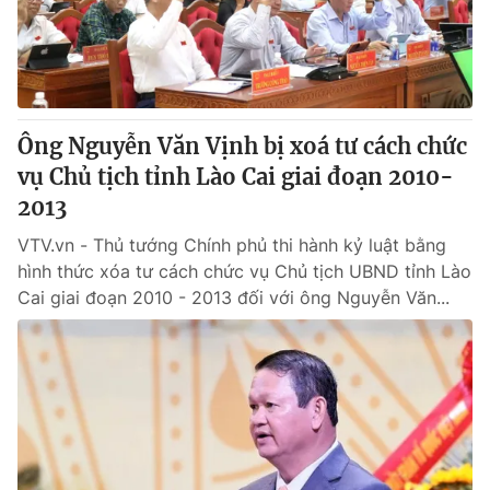
Giao lưu trực tuyến
Sản phẩm
Lịch phát sóng
Thị trường
Tư vấn
Ông Nguyễn Văn Vịnh bị xoá tư cách chức
Chuyên mục khác
vụ Chủ tịch tỉnh Lào Cai giai đoạn 2010-
Emagazine
Podcast
2013
VTV.vn - Thủ tướng Chính phủ thi hành kỷ luật bằng
Photo
Infographic
hình thức xóa tư cách chức vụ Chủ tịch UBND tỉnh Lào
Cai giai đoạn 2010 - 2013 đối với ông Nguyễn Văn...
Video
Shorts video
VTV Money
VTV Thể thao
VTV Sức khoẻ
Bất động sản