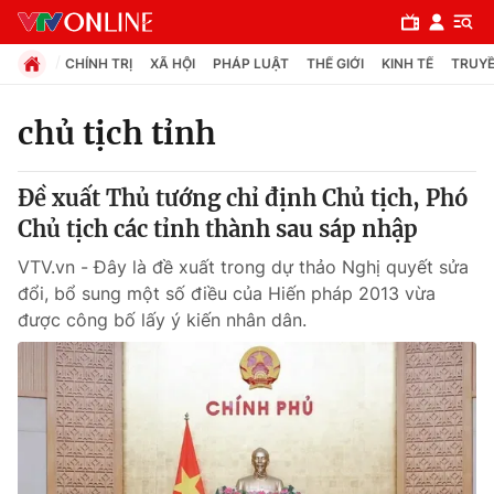
CHÍNH TRỊ
XÃ HỘI
PHÁP LUẬT
THẾ GIỚI
KINH TẾ
TRUYỀ
chủ tịch tỉnh
Chuyên mục
Đề xuất Thủ tướng chỉ định Chủ tịch, Phó
Chính trị
Chủ tịch các tỉnh thành sau sáp nhập
VTV.vn - Đây là đề xuất trong dự thảo Nghị quyết sửa
Xã hội
đổi, bổ sung một số điều của Hiến pháp 2013 vừa
được công bố lấy ý kiến nhân dân.
Pháp luật
Y tế
Thế giới