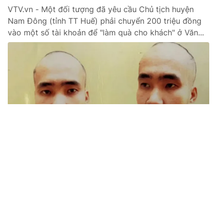
VTV.vn - Một đối tượng đã yêu cầu Chủ tịch huyện
Nam Đông (tỉnh TT Huế) phải chuyển 200 triệu đồng
vào một số tài khoản để "làm quà cho khách" ở Văn...
Tin mới
Video
Live
Emagazine
Trang chủ
VTV Awards 2020: Dàn diễn viên phim
Sinh tử chiếm số đông ở hạng mục Nam
diễn viên ấn tượng