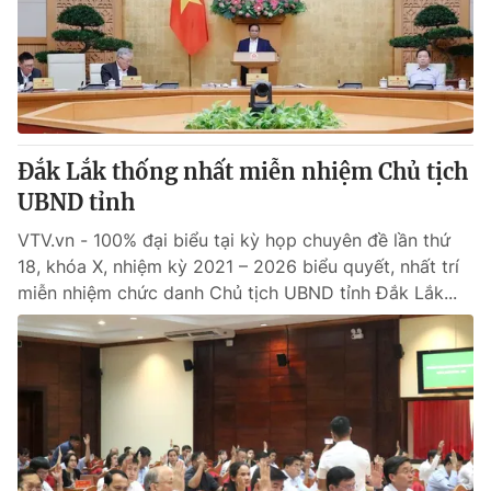
Tin tức
Kinh tế
Thế giới đó đây
Tài chính
Dữ liệu và đời sống
Câu chuyện quốc tế
Thị trường
Đắk Lắk thống nhất miễn nhiệm Chủ tịch
Truyền hình
Góc doanh nghiệp
UBND tỉnh
Phim VTV
Giải trí
VTV.vn - 100% đại biểu tại kỳ họp chuyên đề lần thứ
Hậu trường
18, khóa X, nhiệm kỳ 2021 – 2026 biểu quyết, nhất trí
Điện ảnh
miễn nhiệm chức danh Chủ tịch UBND tỉnh Đắk Lắk...
Đời sống
Nhân vật
Âm nhạc
Du lịch
Khán giả
Giáo dục
Sao
Làm đẹp
Giải sao mai
Tuyển sinh
Công nghệ
Chất lượng cuộc sống
Học trực tuyến
Hitech Công nghệ tương lai