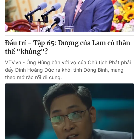
Thị trường 24h
Tấm lòng Việt
VTV4
Vươn mình bằng AI
VTV9
VTV8
Đấu trí - Tập 65: Dượng của Lam có thân
thế "khủng"?
Liên hệ tòa soạn
English
VTV.vn - Ông Hùng bàn với vợ của Chủ tịch Phát phải
đẩy Đinh Hoàng Đức ra khỏi tỉnh Đông Bình, mang
theo mớ rắc rối đi cùng.
THỜI BÁO VTV
Theo dõi báo trên
Cơ quan chủ quản:
Đài Truyền hình Việt Nam
Cơ quan báo chí:
Thời báo VTV