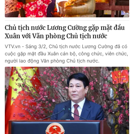
® Cấm sao chép dưới mọi hình thức nếu không có sự chấp
thuận bằng văn bản. Ghi rõ nguồn VTV.vn khi phát hành lại
Chủ tịch nước Lương Cường gặp mặt đầu
thông tin từ website này.
Xuân với Văn phòng Chủ tịch nước
VTV.vn - Sáng 3/2, Chủ tịch nước Lương Cường đã có
cuộc gặp mặt đầu Xuân cán bộ, công chức, viên chức,
người lao động Văn phòng Chủ tịch nước.