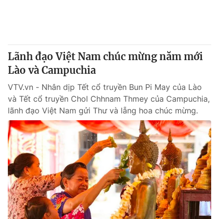
Giấy phép hoạt động báo in và báo điện tử số 483/GP-BTTTT
cấp ngày 29/12/2023
Tổng Biên tập:
Vũ Thanh Thủy
Phó Tổng Biên tập:
Nguyễn Thị Mỹ Hạnh, Phạm Quốc Thắng,
Lãnh đạo Việt Nam chúc mừng năm mới
Nguyễn Trọng Ninh
Tổng đài VTV:
Lào và Campuchia
024.38 355 931 - 024.38 355 932
Ðiện thoại Thời báo VTV:
024.66 897 897
VTV.vn - Nhân dịp Tết cổ truyền Bun Pi May của Lào
Email:
toasoan@vtv.vn
và Tết cổ truyền Chol Chhnam Thmey của Campuchia,
Liên hệ quảng cáo:
024-7300.7108
lãnh đạo Việt Nam gửi Thư và lẵng hoa chúc mừng.