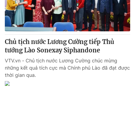
Thị trường 24h
Tấm lòng Việt
VTV4
Vươn mình bằng AI
VTV9
VTV8
Chủ tịch nước Lương Cường tiếp Thủ
tướng Lào Sonexay Siphandone
Liên hệ tòa soạn
English
VTV.vn - Chủ tịch nước Lương Cường chúc mừng
những kết quả tích cực mà Chính phủ Lào đã đạt được
thời gian qua.
THỜI BÁO VTV
Theo dõi báo trên
Cơ quan chủ quản:
Đài Truyền hình Việt Nam
Cơ quan báo chí:
Thời báo VTV