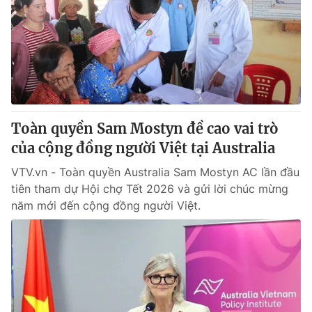
Tin tức
Kinh tế
Thế giới đó đây
Tài chính
Dữ liệu và đời sống
Câu chuyện quốc tế
Thị trường
Truyền hình
Góc doanh nghiệp
Toàn quyền Sam Mostyn đề cao vai trò
Phim VTV
của cộng đồng người Việt tại Australia
Giải trí
Hậu trường
VTV.vn - Toàn quyền Australia Sam Mostyn AC lần đầu
Điện ảnh
tiên tham dự Hội chợ Tết 2026 và gửi lời chúc mừng
Đời sống
Nhân vật
năm mới đến cộng đồng người Việt.
Âm nhạc
Du lịch
Khán giả
Giáo dục
Sao
Làm đẹp
Giải sao mai
Tuyển sinh
Công nghệ
Chất lượng cuộc sống
Học trực tuyến
Hitech Công nghệ tương lai