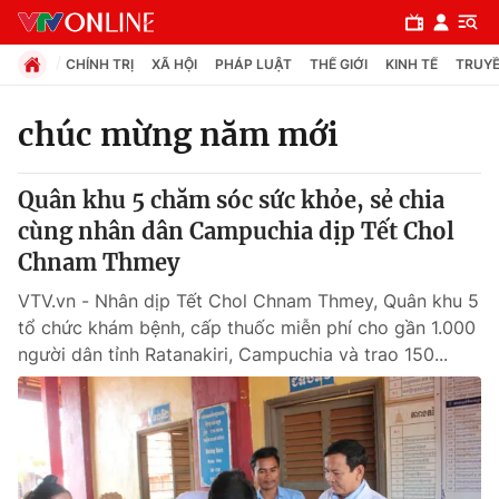
CHÍNH TRỊ
XÃ HỘI
PHÁP LUẬT
THẾ GIỚI
KINH TẾ
TRUYỀ
chúc mừng năm mới
Chuyên mục
Quân khu 5 chăm sóc sức khỏe, sẻ chia
Chính trị
cùng nhân dân Campuchia dịp Tết Chol
Chnam Thmey
Xã hội
VTV.vn - Nhân dịp Tết Chol Chnam Thmey, Quân khu 5
tổ chức khám bệnh, cấp thuốc miễn phí cho gần 1.000
Pháp luật
người dân tỉnh Ratanakiri, Campuchia và trao 150...
Y tế
Thế giới