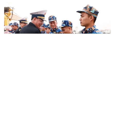
Tin mới
Video
Live
Emagazine
Trang chủ
Quảng Bình: Đón đoàn khách du lịch đầu
tiên của năm mới 2025
VTV.vn - Sáng 1/1, tại Cảng hàng không Đồng Hới, Sở
Du lịch tỉnh Quảng Bình đã tổ chức đón các đoàn
khách đầu tiên của năm 2025 đến tỉnh du lịch bằng...