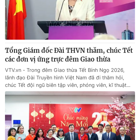
Giao lưu trực tuyến
Sản phẩm
Lịch phát sóng
Thị trường
Tư vấn
Chuyên mục khác
Tổng Giám đốc Đài THVN thăm, chúc Tết
Emagazine
Podcast
các đơn vị ứng trực đêm Giao thừa
VTV.vn - Trong đêm Giao thừa Tết Bính Ngọ 2026,
Photo
Infographic
lãnh đạo Đài Truyền hình Việt Nam đã đi thăm hỏi,
chúc Tết đội ngũ biên tập viên, phóng viên, kĩ thuật...
Video
Shorts video
VTV Money
VTV Thể thao
VTV Sức khoẻ
Bất động sản