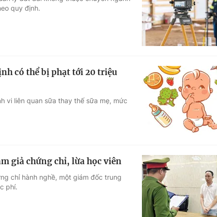
heo quy định.
Góc ảnh
Giáo dục
Công nghệ
Tuyển sinh
Hitech Công ng
h có thể bị phạt tới 20 triệu
Học trực tuyến
Sản phẩm
 vi liên quan sữa thay thế sữa mẹ, mức
g
Thị trường
Tư vấn
àm giả chứng chỉ, lừa học viên
ứng chỉ hành nghề, một giám đốc trung
c phí.