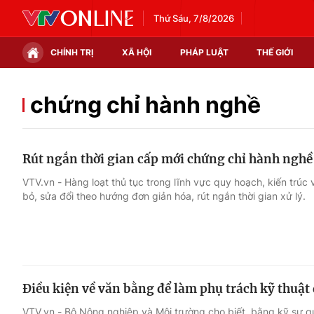
Thứ Sáu, 7/8/2026
CHÍNH TRỊ
XÃ HỘI
PHÁP LUẬT
THẾ GIỚI
Chính trị
Xã hội
chứng chỉ hành nghề
Thế giới
Kinh tế
Rút ngắn thời gian cấp mới chứng chỉ hành ngh
Tin tức
Tài chính
VTV.vn - Hàng loạt thủ tục trong lĩnh vực quy hoạch, kiến trú
bỏ, sửa đổi theo hướng đơn giản hóa, rút ngắn thời gian xử lý.
Thế giới đó đây
Thị trường
Câu chuyện quốc tế
Góc doanh nghiệp
Dữ liệu và đời sống
Điều kiện về văn bằng để làm phụ trách kỹ thuật
VTV.vn - Bộ Nông nghiệp và Môi trường cho biết, bằng kỹ sư q