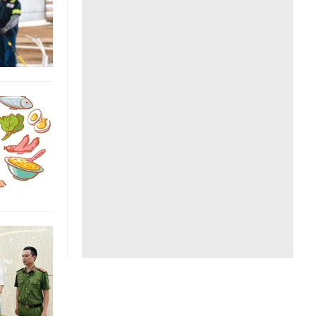
Liên hệ toà soạn
hệ tương lai