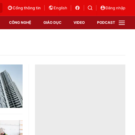
Cổng thông tin
English
Đăng nhập
CÔNG NGHỆ
GIÁO DỤC
VIDEO
PODCAST
VTV Money
VTV Thể thao
VTV Sức khoẻ
Bất động sản
Thị trường 24h
Tấm lòng Việt
Vươn mình bằng AI
VTV4
VTV8
VTV9
Lịch phát sóng
Giao lưu trực tuyến
Sự kiện