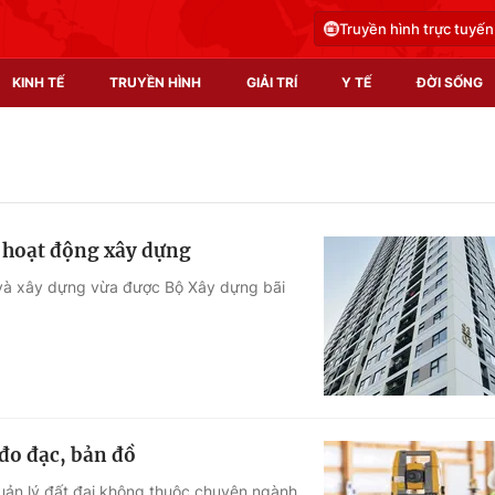
Truyền hình trực tuyến
KINH TẾ
TRUYỀN HÌNH
GIẢI TRÍ
Y TẾ
ĐỜI SỐNG
Pháp luật
Y tế
Truyền hình
Multimedia
ề hoạt động xây dựng
Phim VTV
Video
c và xây dựng vừa được Bộ Xây dựng bãi
Hậu trường
Shorts video
Nhân vật
Podcast
Khán giả
EMagazine
Giải sao mai
Photo
 đo đạc, bản đồ
Infographic
uản lý đất đai không thuộc chuyên ngành