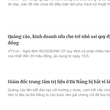
đo đạc, bản đồ nên chưa đủ điều kiện làm phụ trách kỹ thuật t
Giải trí
Đời sống
Điện ảnh
Du lịch
Quảng cáo, kinh doanh sữa cho trẻ nhỏ sai quy địn
Âm nhạc
Làm đẹp
đồng
VTV.vn - Nghị định 90/2026/NĐ-CP quy định xử phạt nhiều hành
Sao
Chất lượng cuộc sốn
cao nhất đến 20 triệu đồng, áp dụng từ ngày 15/5.
Giám đốc trung tâm trị liệu ở Đà Nẵng bị bắt vì l
Quảng cáo liên kết đào tạo với trường y dược, cam kết cấp ch
tâm trị liệu tại Đà Nẵng bị cáo buộc làm giả chứng chỉ để lừa họ