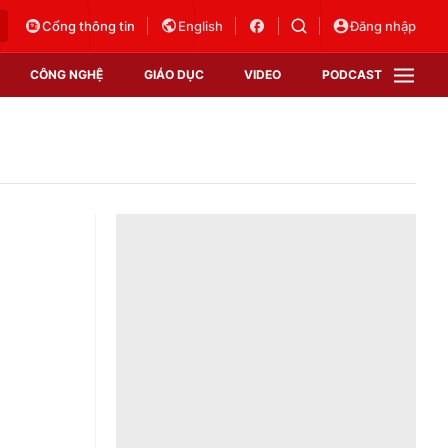
Cổng thông tin
English
Đăng nhập
CÔNG NGHỆ
GIÁO DỤC
VIDEO
PODCAST
VTV Money
VTV Thể thao
VTV Sức khoẻ
Bất động sản
Thị trường 24h
Tấm lòng Việt
Vươn mình bằng AI
VTV4
VTV8
VTV9
Lịch phát sóng
Giao lưu trực tuyến
Sự kiện