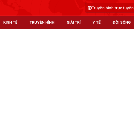
Truyền hình trực tuyến
KINH TẾ
TRUYỀN HÌNH
GIẢI TRÍ
Y TẾ
ĐỜI SỐNG
Pháp luật
Y tế
Truyền hình
Multimedia
Phim VTV
Video
Hậu trường
Shorts video
Nhân vật
Podcast
Khán giả
EMagazine
Giải sao mai
Photo
Infographic