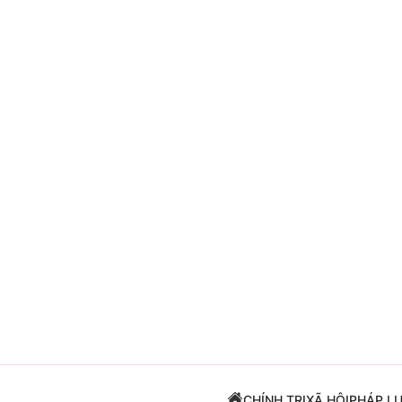
Giải trí
Đời sống
Điện ảnh
Du lịch
Âm nhạc
Làm đẹp
Sao
Chất lượng cuộc sốn
CHÍNH TRỊ
XÃ HỘI
PHÁP L