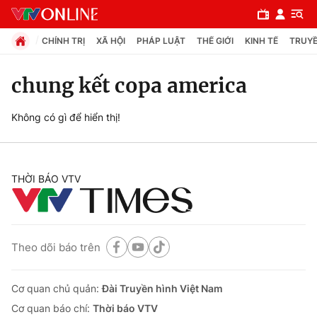
CHÍNH TRỊ
XÃ HỘI
PHÁP LUẬT
THẾ GIỚI
KINH TẾ
TRUYỀ
chung kết copa america
Chuyên mục
Không có gì để hiển thị!
Chính trị
THỜI BÁO VTV
Xã hội
Pháp luật
Theo dõi báo trên
Y tế
Cơ quan chủ quản:
Đài Truyền hình Việt Nam
Thế giới
Cơ quan báo chí:
Thời báo VTV