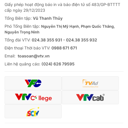
Giấy phép hoạt động báo in và báo điện tử số 483/GP-BTTTT
Tin tức
cấp ngày 29/12/2023
Kinh tế
Thế giới đó đây
Tổng Biên tập:
Vũ Thanh Thủy
Tài chính
Phó Tổng Biên tập:
Nguyễn Thị Mỹ Hạnh, Phạm Quốc Thắng,
Dữ liệu và đời sống
Câu chuyện quốc tế
Nguyễn Trọng Ninh
Thị trường
Tổng đài VTV:
024.38 355 931 - 024.38 355 932
Truyền hình
Góc doanh nghiệp
Ðiện thoại Thời báo VTV:
0988 671 671
Email:
toasoan@vtv.vn
Phim VTV
Giải trí
Liên hệ quảng cáo:
(024) 626 79595
Hậu trường
Điện ảnh
Đời sống
Nhân vật
Âm nhạc
Du lịch
Khán giả
Giáo dục
Sao
Làm đẹp
Giải sao mai
Tuyển sinh
Công nghệ
Chất lượng cuộc sống
Học trực tuyến
Hitech Công nghệ tương lai