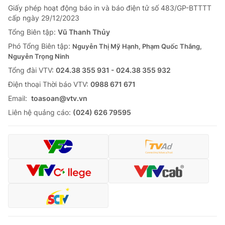
Giấy phép hoạt động báo in và báo điện tử số 483/GP-BTTTT
Tin tức
cấp ngày 29/12/2023
Kinh tế
Thế giới đó đây
Tổng Biên tập:
Vũ Thanh Thủy
Tài chính
Phó Tổng Biên tập:
Nguyễn Thị Mỹ Hạnh, Phạm Quốc Thắng,
Dữ liệu và đời sống
Câu chuyện quốc tế
Nguyễn Trọng Ninh
Thị trường
Tổng đài VTV:
024.38 355 931 - 024.38 355 932
Truyền hình
Góc doanh nghiệp
Ðiện thoại Thời báo VTV:
0988 671 671
Email:
toasoan@vtv.vn
Phim VTV
Giải trí
Liên hệ quảng cáo:
(024) 626 79595
Hậu trường
Điện ảnh
Đời sống
Nhân vật
Âm nhạc
Du lịch
Khán giả
Giáo dục
Sao
Làm đẹp
Giải sao mai
Tuyển sinh
Công nghệ
Chất lượng cuộc sống
Học trực tuyến
Hitech Công nghệ tương lai