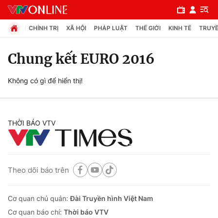
CHÍNH TRỊ
XÃ HỘI
PHÁP LUẬT
THẾ GIỚI
KINH TẾ
TRUYỀ
Chung kết EURO 2016
Chuyên mục
Không có gì để hiển thị!
Chính trị
THỜI BÁO VTV
Xã hội
Pháp luật
Theo dõi báo trên
Y tế
Cơ quan chủ quản:
Đài Truyền hình Việt Nam
Thế giới
Cơ quan báo chí:
Thời báo VTV