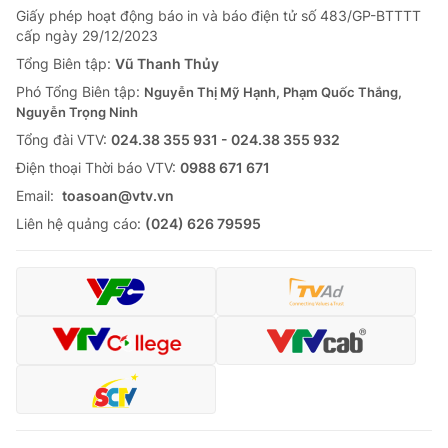
Giấy phép hoạt động báo in và báo điện tử số 483/GP-BTTTT
Tin tức
cấp ngày 29/12/2023
Kinh tế
Thế giới đó đây
Tổng Biên tập:
Vũ Thanh Thủy
Tài chính
Phó Tổng Biên tập:
Nguyễn Thị Mỹ Hạnh, Phạm Quốc Thắng,
Dữ liệu và đời sống
Câu chuyện quốc tế
Nguyễn Trọng Ninh
Thị trường
Tổng đài VTV:
024.38 355 931 - 024.38 355 932
Truyền hình
Góc doanh nghiệp
Ðiện thoại Thời báo VTV:
0988 671 671
Email:
toasoan@vtv.vn
Phim VTV
Giải trí
Liên hệ quảng cáo:
(024) 626 79595
Hậu trường
Điện ảnh
Đời sống
Nhân vật
Âm nhạc
Du lịch
Khán giả
Giáo dục
Sao
Làm đẹp
Giải sao mai
Tuyển sinh
Công nghệ
Chất lượng cuộc sống
Học trực tuyến
Hitech Công nghệ tương lai