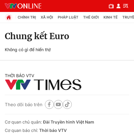
CHÍNH TRỊ
XÃ HỘI
PHÁP LUẬT
THẾ GIỚI
KINH TẾ
TRUYỀ
Chung kết Euro
Chuyên mục
Không có gì để hiển thị!
Chính trị
THỜI BÁO VTV
Xã hội
Pháp luật
Theo dõi báo trên
Y tế
Cơ quan chủ quản:
Đài Truyền hình Việt Nam
Thế giới
Cơ quan báo chí:
Thời báo VTV