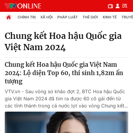
CHÍNH TRỊ
XÃ HỘI
PHÁP LUẬT
THẾ GIỚI
KINH TẾ
TRUYỀ
Chung kết Hoa hậu Quốc gia
Việt Nam 2024
Chuyên mục
Chính trị
Chung kết Hoa hậu Quốc gia Việt Nam
2024: Lộ diện Top 60, thí sinh 1,82m ấn
Xã hội
tượng
VTV.vn - Sau vòng sơ khảo đợt 2, BTC Hoa hậu Quốc
Pháp luật
gia Việt Nam 2024 đã tìm ra được 60 cô gái đến từ
các tỉnh thành trong cả nước lọt vào vòng Chung kết...
Y tế
Thế giới