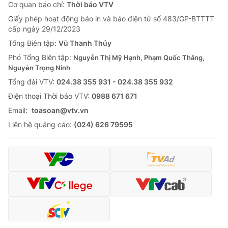
Giao lưu trực tuyến
Cơ quan báo chí:
Thời báo VTV
Sản phẩm
Giấy phép hoạt động báo in và báo điện tử số 483/GP-BTTTT
Lịch phát sóng
cấp ngày 29/12/2023
Thị trường
Tổng Biên tập:
Vũ Thanh Thủy
Tư vấn
Phó Tổng Biên tập:
Nguyễn Thị Mỹ Hạnh, Phạm Quốc Thắng,
Chuyên mục khác
Nguyễn Trọng Ninh
Tổng đài VTV:
024.38 355 931 - 024.38 355 932
Emagazine
Podcast
Ðiện thoại Thời báo VTV:
0988 671 671
Email:
toasoan@vtv.vn
Photo
Infographic
Liên hệ quảng cáo:
(024) 626 79595
Video
Shorts video
VTV Money
VTV Thể thao
VTV Sức khoẻ
Bất động sản