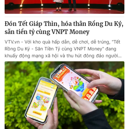
Thị trường 24h
Tấm lòng Việt
VTV4
Vươn mình bằng AI
Đón Tết Giáp Thìn, hóa thân Rồng Du Ký,
săn tiền tỷ cùng VNPT Money
VTV9
VTV8
VTV.vn - Với kho quà hấp dẫn, dễ chơi, dễ trúng, "Tết
Rồng Du Ký - Săn Tiền Tỷ cùng VNPT Money" đang
Liên hệ tòa soạn
English
khuấy động mạng xã hội và thu hút đông đảo người...
THỜI BÁO VTV
Theo dõi báo trên
Cơ quan chủ quản:
Đài Truyền hình Việt Nam
Cơ quan báo chí:
Thời báo VTV