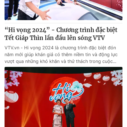
Giao lưu trực tuyến
Sản phẩm
Lịch phát sóng
Thị trường
Tư vấn
“Hi vọng 2024” - Chương trình đặc biệt
Tết Giáp Thìn lần đầu lên sóng VTV
Chuyên mục khác
Emagazine
VTV.vn - Hi vọng 2024 là chương trình đặc biệt đón
Podcast
năm mới giúp khán giả có thêm niềm tin và động lực
vượt qua những khó khăn và thử thách trong cuộc...
Photo
Infographic
Video
Shorts video
VTV Money
VTV Thể thao
VTV Sức khoẻ
Bất động sản