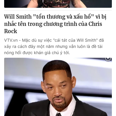
® Cấm sao chép dưới mọi hình thức nếu không có sự chấp
Will Smith "tổn thương và xấu hổ" vì bị
thuận bằng văn bản. Ghi rõ nguồn VTV.vn khi phát hành lại
nhắc tên trong chương trình của Chris
thông tin từ website này.
Rock
VTV.vn - Mặc dù sự việc "cái tát của Will Smith" đã
xảy ra cách đây một năm nhưng vẫn luôn là đề tài
nóng hổi được khán giả chú ý tới.