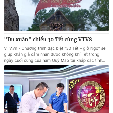
Tin tức
Kinh tế
Thế giới đó đây
Tài chính
Dữ liệu và đời sống
Câu chuyện quốc tế
Thị trường
"Du xuân” chiều 30 Tết cùng VTV8
Truyền hình
Góc doanh nghiệp
VTV.vn - Chương trình đặc biệt “30 Tết – giờ Ngọ” sẽ
Phim VTV
Giải trí
giúp khán giả cảm nhận được không khí Tết trong
Hậu trường
ngày cuối cùng của năm Quý Mão tại khắp các tỉnh...
Điện ảnh
Đời sống
Nhân vật
Âm nhạc
Du lịch
Khán giả
Giáo dục
Sao
Làm đẹp
Giải sao mai
Tuyển sinh
Công nghệ
Chất lượng cuộc sống
Học trực tuyến
Hitech Công nghệ tương lai