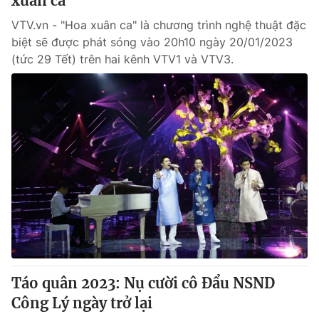
xuân ca"
VTV.vn - "Hoa xuân ca" là chương trình nghệ thuật đặc
biệt sẽ được phát sóng vào 20h10 ngày 20/01/2023
(tức 29 Tết) trên hai kênh VTV1 và VTV3.
Táo quân 2023: Nụ cười cô Đẩu NSND
Công Lý ngày trở lại