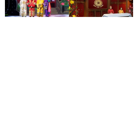
Tin mới
Video
Live
Emagazine
Trang chủ
Cảm hứng bất tận: Văn Mai Hương hòa
giọng ngọt ngào cùng Erik
VTV.vn - Chương trình Tết Cảm hứng bất tận 2022 với
sự góp mặt của hai ca sĩ trẻ Văn Mai Hương và Erik sẽ
mang đến nhiều điều bất ngờ dành tặng khán giả.