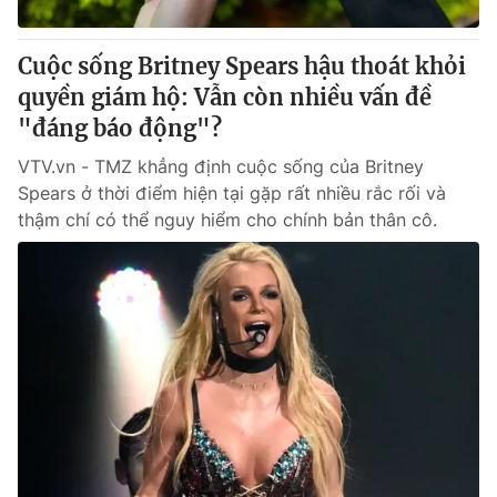
Giấy phép hoạt động báo in và báo điện tử số 483/GP-BTTTT
cấp ngày 29/12/2023
Cuộc sống Britney Spears hậu thoát khỏi
Tổng Biên tập:
Vũ Thanh Thủy
quyền giám hộ: Vẫn còn nhiều vấn đề
Phó Tổng Biên tập:
Nguyễn Thị Mỹ Hạnh, Phạm Quốc Thắng,
"đáng báo động"?
Nguyễn Trọng Ninh
Tổng đài VTV:
024.38 355 931 - 024.38 355 932
VTV.vn - TMZ khẳng định cuộc sống của Britney
Ðiện thoại Thời báo VTV:
024.66 897 897
Spears ở thời điểm hiện tại gặp rất nhiều rắc rối và
Email:
toasoan@vtv.vn
thậm chí có thể nguy hiểm cho chính bản thân cô.
Liên hệ quảng cáo:
024-7300.7108