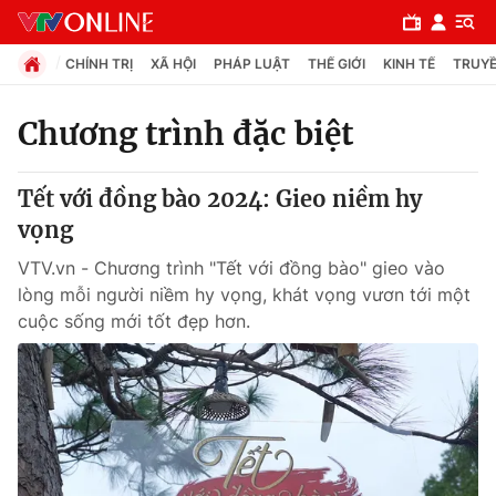
CHÍNH TRỊ
XÃ HỘI
PHÁP LUẬT
THẾ GIỚI
KINH TẾ
TRUYỀ
Chương trình đặc biệt
Chuyên mục
Tết với đồng bào 2024: Gieo niềm hy
Chính trị
vọng
VTV.vn - Chương trình "Tết với đồng bào" gieo vào
Xã hội
lòng mỗi người niềm hy vọng, khát vọng vươn tới một
cuộc sống mới tốt đẹp hơn.
Pháp luật
Y tế
Thế giới