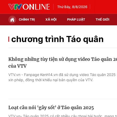
Thứ Bảy, 8/8/2026
CHÍNH TRỊ
XÃ HỘI
PHÁP LUẬT
THẾ GIỚI
Chính trị
Xã hội
chương trình Táo quân
Thế giới
Kinh tế
Không những tùy tiện sử dụng video Táo quân 2
Tin tức
Tài chính
của VTV
Thế giới đó đây
Thị trường
VTV.vn - Fanpage Kenh14.vn đã sử dụng video Táo quân 2025
xin phép, đồng thời khiếu nại bản quyền của VTV.
Câu chuyện quốc tế
Góc doanh nghiệp
Dữ liệu và đời sống
Loạt câu nói 'gây sốt' ở Táo quân 2025
VTV.vn- Táo quân 2025 có rất nhiều câu thoại hài hước, mang 