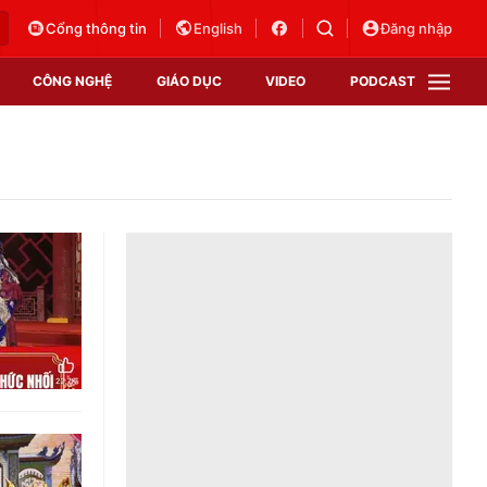
Cổng thông tin
English
Đăng nhập
CÔNG NGHỆ
GIÁO DỤC
VIDEO
PODCAST
VTV Money
VTV Thể thao
VTV Sức khoẻ
Bất động sản
Thị trường 24h
Tấm lòng Việt
Vươn mình bằng AI
VTV4
VTV8
VTV9
Lịch phát sóng
Giao lưu trực tuyến
Sự kiện