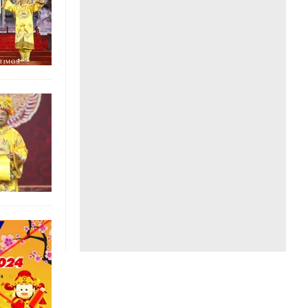
Liên hệ toà soạn
hệ tương lai