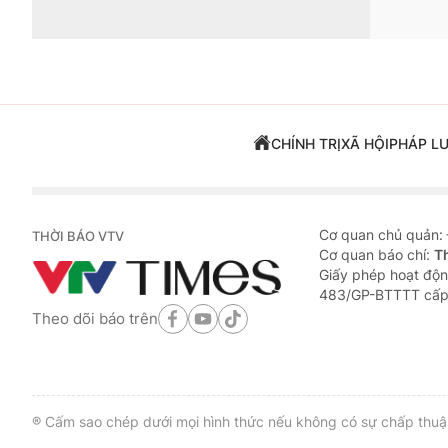
CHÍNH TRỊ
XÃ HỘI
PHÁP L
Cơ quan chủ quản:
THỜI BÁO VTV
Cơ quan báo chí:
T
Giấy phép hoạt độn
483/GP-BTTTT cấp
Theo dõi báo trên
® Cấm sao chép dưới mọi hình thức nếu không có sự chấp thuận 