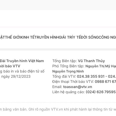
UẬT
THẾ GIỚI
KINH TẾ
TRUYỀN HÌNH
GIẢI TRÍ
Y TẾ
ĐỜI SỐNG
CÔNG NG
Đài Truyền hình Việt Nam
Tổng Biên tập:
Vũ Thanh Thủy
hời báo VTV
Phó Tổng Biên tập:
Nguyễn Thị Mỹ Hạ
g báo in và báo điện tử số
Nguyễn Trọng Ninh
 ngày 29/12/2023
Tổng đài VTV:
024.38 355 931 - 024
Ðiện thoại Thời báo VTV:
0988 671 6
Email:
toasoan@vtv.vn
Liên hệ quảng cáo:
(024) 626 79595
bằng văn bản. Ghi rõ nguồn VTV.vn khi phát hành lại thông tin từ w