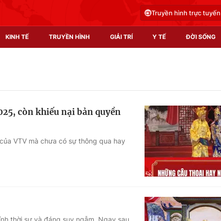
Truyền hình trực tuyến
KINH TẾ
TRUYỀN HÌNH
GIẢI TRÍ
Y TẾ
ĐỜI SỐNG
Pháp luật
Y tế
Truyền hình
Multimedia
025, còn khiếu nại bản quyền
Phim VTV
Video
Hậu trường
Shorts video
 của VTV mà chưa có sự thông qua hay
Nhân vật
Podcast
Khán giả
EMagazine
Giải sao mai
Photo
Infographic
tính thời sự và đáng suy ngẫm. Ngay sau