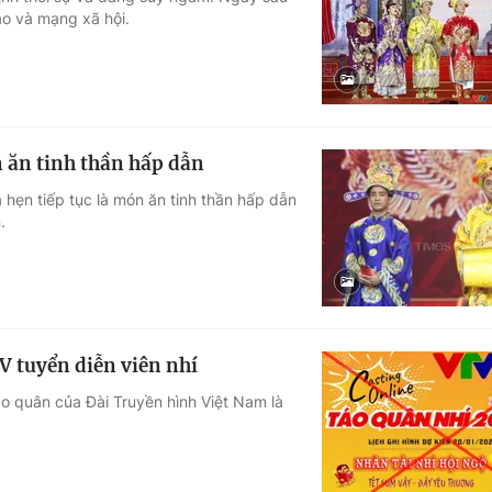
áo và mạng xã hội.
Góc ảnh
Giáo dục
Công nghệ
Tuyển sinh
Hitech Công ng
n ăn tinh thần hấp dẫn
Học trực tuyến
Sản phẩm
hẹn tiếp tục là món ăn tinh thần hấp dẫn
.
g
Thị trường
Tư vấn
 tuyển diễn viên nhí
áo quân của Đài Truyền hình Việt Nam là