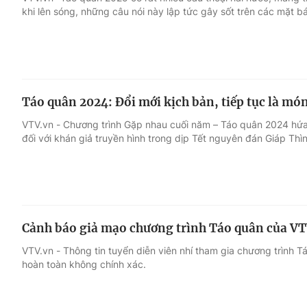
khi lên sóng, những câu nói này lập tức gây sốt trên các mặt b
Giải trí
Đời sống
Điện ảnh
Du lịch
Táo quân 2024: Đổi mới kịch bản, tiếp tục là mó
Âm nhạc
Làm đẹp
VTV.vn - Chương trình Gặp nhau cuối năm – Táo quân 2024 hứa 
đối với khán giả truyền hình trong dịp Tết nguyên đán Giáp Thìn
Sao
Chất lượng cuộc sốn
Cảnh báo giả mạo chương trình Táo quân của VTV
VTV.vn - Thông tin tuyển diễn viên nhí tham gia chương trình T
hoàn toàn không chính xác.