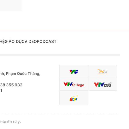
HỆ
GIÁO DỤC
VIDEO
PODCAST
nh, Phạm Quốc Thắng,
.38 355 932
71
ebsite này.