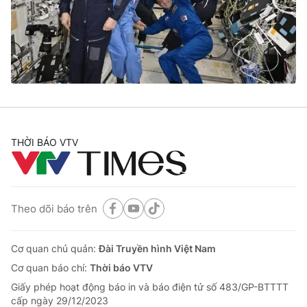
Tin tức
Kinh tế
Thế giới đó đây
Tài chính
Dữ liệu và đời sống
Câu chuyện quốc tế
Thị trường
Truyền hình
Góc doanh nghiệp
Phim VTV
THỜI BÁO VTV
Giải trí
Hậu trường
Điện ảnh
Đời sống
Nhân vật
Âm nhạc
Theo dõi báo trên
Du lịch
Khán giả
Giáo dục
Sao
Làm đẹp
Giải sao mai
Cơ quan chủ quản:
Đài Truyền hình Việt Nam
Tuyển sinh
Công nghệ
Cơ quan báo chí:
Thời báo VTV
Chất lượng cuộc sống
Học trực tuyến
Giấy phép hoạt động báo in và báo điện tử số 483/GP-BTTTT
Hitech Công nghệ tương lai
cấp ngày 29/12/2023