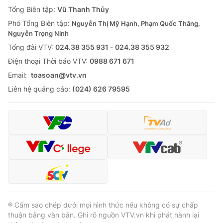
Giao lưu trực tuyến
Tổng Biên tập:
Vũ Thanh Thủy
Sản phẩm
Phó Tổng Biên tập:
Nguyễn Thị Mỹ Hạnh, Phạm Quốc Thắng,
Lịch phát sóng
Thị trường
Nguyễn Trọng Ninh
Tổng đài VTV:
024.38 355 931 - 024.38 355 932
Tư vấn
Ðiện thoại Thời báo VTV:
0988 671 671
Chuyên mục khác
Email:
toasoan@vtv.vn
Emagazine
Podcast
Liên hệ quảng cáo:
(024) 626 79595
Photo
Infographic
Video
Shorts video
VTV Money
VTV Thể thao
VTV Sức khoẻ
Bất động sản
® Cấm sao chép dưới mọi hình thức nếu không có sự chấp
thuận bằng văn bản. Ghi rõ nguồn VTV.vn khi phát hành lại