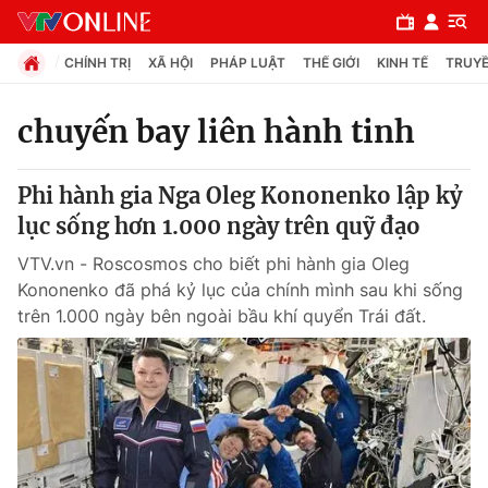
CHÍNH TRỊ
XÃ HỘI
PHÁP LUẬT
THẾ GIỚI
KINH TẾ
TRUYỀ
chuyến bay liên hành tinh
Chuyên mục
Phi hành gia Nga Oleg Kononenko lập kỷ
Chính trị
lục sống hơn 1.000 ngày trên quỹ đạo
VTV.vn - Roscosmos cho biết phi hành gia Oleg
Xã hội
Kononenko đã phá kỷ lục của chính mình sau khi sống
trên 1.000 ngày bên ngoài bầu khí quyển Trái đất.
Pháp luật
Y tế
Thế giới