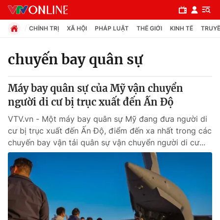
CHÍNH TRỊ
XÃ HỘI
PHÁP LUẬT
THẾ GIỚI
KINH TẾ
TRUYỀ
chuyến bay quân sự
Chuyên mục
Máy bay quân sự của Mỹ vận chuyển
Chính trị
người di cư bị trục xuất đến Ấn Độ
VTV.vn - Một máy bay quân sự Mỹ đang đưa người di
Xã hội
cư bị trục xuất đến Ấn Độ, điểm đến xa nhất trong các
chuyến bay vận tải quân sự vận chuyển người di cư...
Pháp luật
Y tế
Thế giới