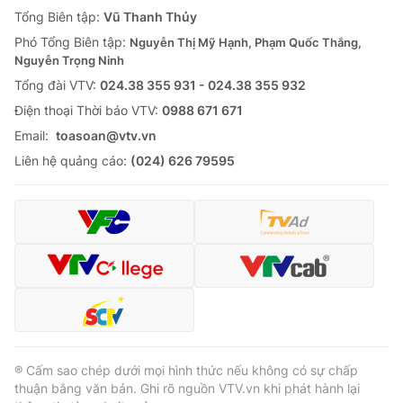
Giao lưu trực tuyến
Tổng Biên tập:
Vũ Thanh Thủy
Sản phẩm
Phó Tổng Biên tập:
Nguyễn Thị Mỹ Hạnh, Phạm Quốc Thắng,
Lịch phát sóng
Thị trường
Nguyễn Trọng Ninh
Tổng đài VTV:
024.38 355 931 - 024.38 355 932
Tư vấn
Ðiện thoại Thời báo VTV:
0988 671 671
Chuyên mục khác
Email:
toasoan@vtv.vn
Emagazine
Podcast
Liên hệ quảng cáo:
(024) 626 79595
Photo
Infographic
Video
Shorts video
VTV Money
VTV Thể thao
VTV Sức khoẻ
Bất động sản
® Cấm sao chép dưới mọi hình thức nếu không có sự chấp
thuận bằng văn bản. Ghi rõ nguồn VTV.vn khi phát hành lại