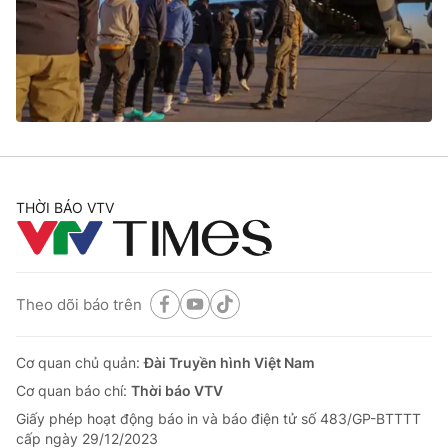
Tin tức
Kinh tế
Thế giới đó đây
Tài chính
Dữ liệu và đời sống
Câu chuyện quốc tế
Thị trường
Truyền hình
Góc doanh nghiệp
Phim VTV
THỜI BÁO VTV
Giải trí
Hậu trường
Điện ảnh
Đời sống
Nhân vật
Âm nhạc
Theo dõi báo trên
Du lịch
Khán giả
Giáo dục
Sao
Làm đẹp
Giải sao mai
Cơ quan chủ quản:
Đài Truyền hình Việt Nam
Tuyển sinh
Công nghệ
Cơ quan báo chí:
Thời báo VTV
Chất lượng cuộc sống
Học trực tuyến
Giấy phép hoạt động báo in và báo điện tử số 483/GP-BTTTT
Hitech Công nghệ tương lai
cấp ngày 29/12/2023